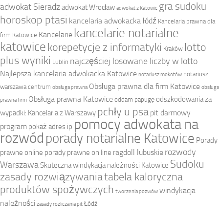
gra sudoku
adwokat Sieradz
adwokat Wrocław
adwokat z Katowic
horoskop ptasi
kancelaria adwokacka łódź
Kancelaria prawna dla
kancelarie notarialne
Kancelarie
firm Katowice
katowice
korepetycje z informatyki
lotto
Kraków
plus wyniki
najczęściej losowane liczby w lotto
Lublin
Najlepsza kancelaria adwokacka Katowice
notariusz
notariusz mokotów
Obsługa prawna dla firm Katowice
warszawa centrum
obsługa prawna
obsługa
Obsługa prawna Katowice
odszkodowania za
oddam papugę
prawna firm
pchły u psa
pit darmowy
wypadki: Kancelaria z Warszawy
pomocy adwokata na
program
pokaż adres ip
rozwód
porady notarialne Katowice
Porady
rozwody
ragdoll lubuskie
prawne online
porady prawne on line
Sudoku
Warszawa
Skuteczna windykacja należności Katowice
zasady rozwiązywania
tabela kaloryczna
produktów spożywczych
windykacja
tworzenia pozwów
należności
Łódź
zasady rozliczania pit