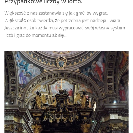
Przypadkowe liczby w lotto.
Większość z nas zastanawia się jak grać, by wygrać.
Większość osób twierdzi, że potrzebna jest nadzieja i wiara.
Jeszcze inni, że każdy musi wypracować swój własny system
liczb i grac do momentu aż się...