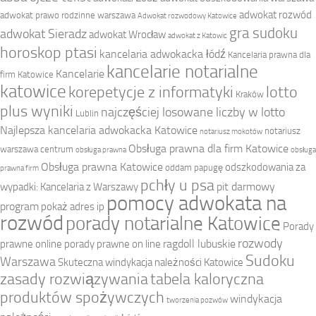
adwokat rozwód
adwokat prawo rodzinne warszawa
Adwokat rozwodowy Katowice
gra sudoku
adwokat Sieradz
adwokat Wrocław
adwokat z Katowic
horoskop ptasi
kancelaria adwokacka łódź
Kancelaria prawna dla
kancelarie notarialne
Kancelarie
firm Katowice
katowice
korepetycje z informatyki
lotto
Kraków
plus wyniki
najczęściej losowane liczby w lotto
Lublin
Najlepsza kancelaria adwokacka Katowice
notariusz
notariusz mokotów
Obsługa prawna dla firm Katowice
warszawa centrum
obsługa prawna
obsługa
Obsługa prawna Katowice
odszkodowania za
oddam papugę
prawna firm
pchły u psa
pit darmowy
wypadki: Kancelaria z Warszawy
pomocy adwokata na
program
pokaż adres ip
rozwód
porady notarialne Katowice
Porady
rozwody
ragdoll lubuskie
prawne online
porady prawne on line
Sudoku
Warszawa
Skuteczna windykacja należności Katowice
zasady rozwiązywania
tabela kaloryczna
produktów spożywczych
windykacja
tworzenia pozwów