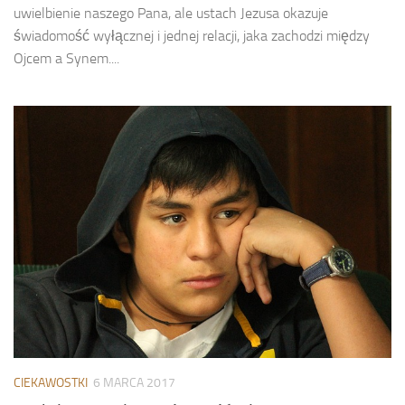
uwielbienie naszego Pana, ale ustach Jezusa okazuje
świadomość wyłącznej i jednej relacji, jaka zachodzi między
Ojcem a Synem....
CIEKAWOSTKI
6 MARCA 2017