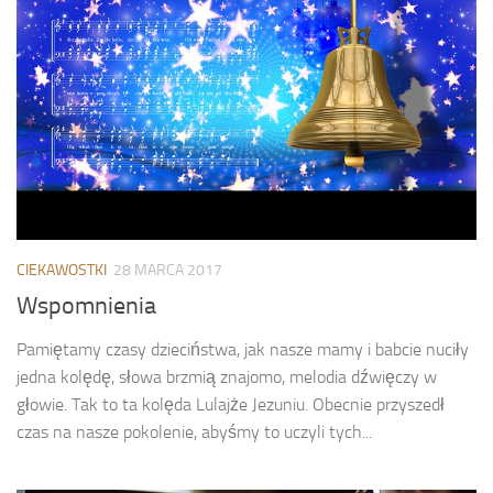
CIEKAWOSTKI
28 MARCA 2017
Wspomnienia
Pamiętamy czasy dzieciństwa, jak nasze mamy i babcie nuciły
jedna kolędę, słowa brzmią znajomo, melodia dźwięczy w
głowie. Tak to ta kolęda Lulajże Jezuniu. Obecnie przyszedł
czas na nasze pokolenie, abyśmy to uczyli tych...