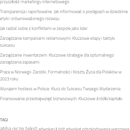
przyszłość marketingu internetowego
Transparencja i raportowanie: Jak informować o postępach w dziedzinie
etyki i zrównoważonego rozwoju
Jak radzić sobie z konfliktami w zespole jako lider
Zarządzanie kampaniami reklamowymi: Kluczowe etapy i taktyki
sukcesu
Zarządzanie inwentarzem: Kluczowe strategie dla optymalnego
zarządzania zapasami
Praca w Norwegii: Zarobki, Formalności i Koszty Życia dla Polaków w
2023 roku
Wynajem hostess w Polsce: Klucz do Sukcesu Twojego Wydarzenia
Finansowanie przedsięwzięć biznesowych: Kluczowe źródła kapitału
TAGI
abba ojcze tekst
adwokaci Łódź
adwokat odszkodowania warszawa