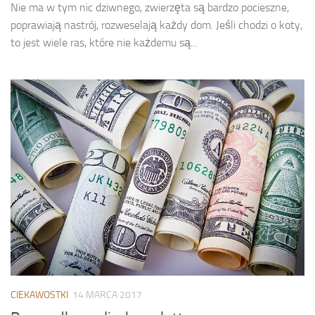
Nie ma w tym nic dziwnego, zwierzęta są bardzo pocieszne,
poprawiają nastrój, rozweselają każdy dom. Jeśli chodzi o koty,
to jest wiele ras, które nie każdemu są...
CIEKAWOSTKI
14 MARCA 2017