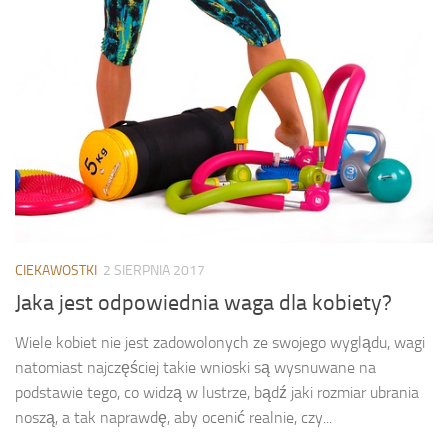
CIEKAWOSTKI
2 SIERPNIA 2017
Jaka jest odpowiednia waga dla kobiety?
Wiele kobiet nie jest zadowolonych ze swojego wyglądu, wagi
natomiast najczęściej takie wnioski są wysnuwane na
podstawie tego, co widzą w lustrze, bądź jaki rozmiar ubrania
noszą, a tak naprawdę, aby ocenić realnie, czy...