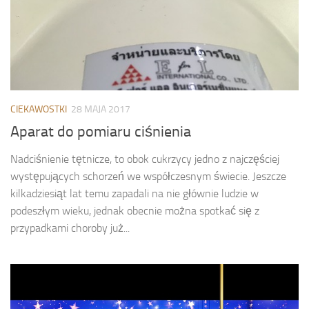
CIEKAWOSTKI
28 MAJA 2017
Aparat do pomiaru ciśnienia
Nadciśnienie tętnicze, to obok cukrzycy jedno z najczęściej
występujących schorzeń we współczesnym świecie. Jeszcze
kilkadziesiąt lat temu zapadali na nie głównie ludzie w
podeszłym wieku, jednak obecnie można spotkać się z
przypadkami choroby już...