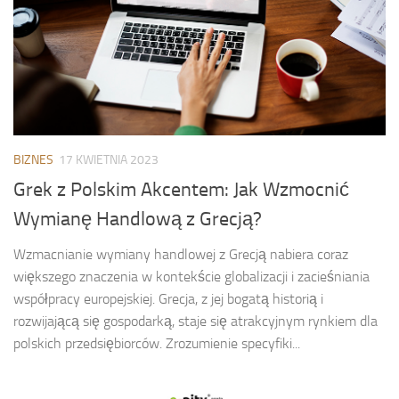
BIZNES
17 KWIETNIA 2023
Grek z Polskim Akcentem: Jak Wzmocnić
Wymianę Handlową z Grecją?
Wzmacnianie wymiany handlowej z Grecją nabiera coraz
większego znaczenia w kontekście globalizacji i zacieśniania
współpracy europejskiej. Grecja, z jej bogatą historią i
rozwijającą się gospodarką, staje się atrakcyjnym rynkiem dla
polskich przedsiębiorców. Zrozumienie specyfiki...