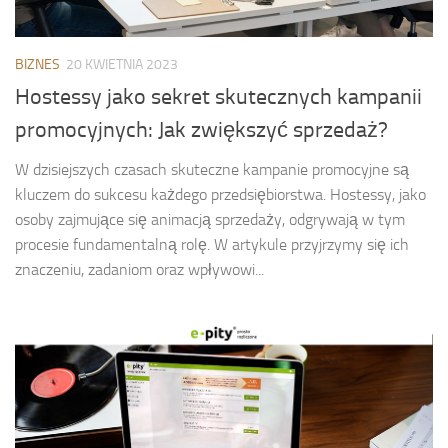
BIZNES
20 KWIETNIA 2023
Hostessy jako sekret skutecznych kampanii
promocyjnych: Jak zwiększyć sprzedaż?
W dzisiejszych czasach skuteczne kampanie promocyjne są
kluczem do sukcesu każdego przedsiębiorstwa. Hostessy, jako
osoby zajmujące się animacją sprzedaży, odgrywają w tym
procesie fundamentalną rolę. W artykule przyjrzymy się ich
znaczeniu, zadaniom oraz wpływowi...