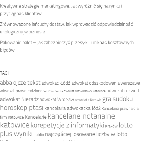
Kreatywne strategie marketingowe: Jak wyróżnić się na rynku i
przyciągnąć klientów
Zrównoważone łańcuchy dostaw: Jak wprowadzić odpowiedzialność
ekologiczną w biznesie
Pakowanie palet – Jak zabezpieczyć przesyłki i uniknąć kosztownych
błędów
TAGI
abba ojcze tekst
adwokaci Łódź
adwokat odszkodowania warszawa
adwokat rozwód
adwokat prawo rodzinne warszawa
Adwokat rozwodowy Katowice
gra sudoku
adwokat Sieradz
adwokat Wrocław
adwokat z Katowic
horoskop ptasi
kancelaria adwokacka łódź
Kancelaria prawna dla
kancelarie notarialne
Kancelarie
firm Katowice
katowice
korepetycje z informatyki
lotto
Kraków
plus wyniki
najczęściej losowane liczby w lotto
Lublin