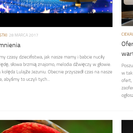
CIEKA
STKI
28 MARCA 2017
Ofer
nienia
war
y czasy dzieciństwa, jak nasze mamy i babcie nuciły
lędę, słowa brzmią znajomo, melodia dźwięczy w głowie.
Poszu
a kolęda Lulajże Jezuniu. Obecnie przyszedł czas na nasze
w tak
e, abyśmy to uczyli tych...
ofert
zaofe
ogłosz