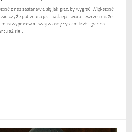
zość z nas zastanawia się jak grać, by wygrać. Większość
wierdzi, że potrzebna jest nadzieja i wiara. Jeszcze inni, że
 musi wypracować swój własny system liczb i grac do
tu aż się...