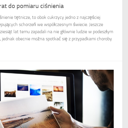
at do pomiaru ciśnienia
śnienie tętnicze, to obok cukrzycy jedno z najczęściej
pujących schorzeń we współczesnym świecie. Jeszcze
dziesiąt lat temu zapadali na nie głównie ludzie w podeszłym
, jednak obecnie można spotkać się z przypadkami choroby