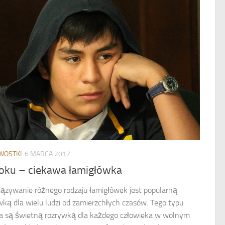
WOSTKI
6 MARCA 2017
oku – ciekawa łamigłówka
ązywanie różnego rodzaju łamigłówek jest popularną
wką dla wielu ludzi od zamierzchłych czasów. Tego typu
ia są świetną rozrywką dla każdego człowieka w wolnym