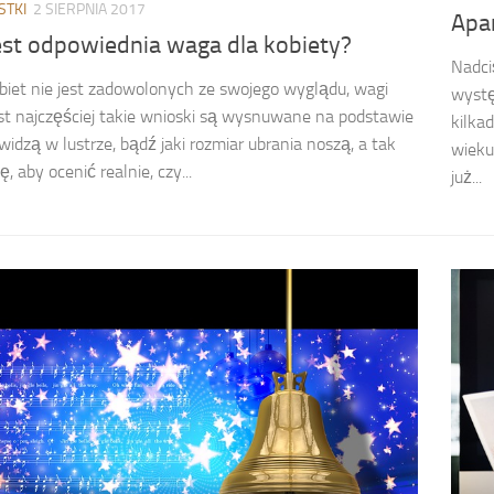
STKI
2 SIERPNIA 2017
Apar
est odpowiednia waga dla kobiety?
Nadci
biet nie jest zadowolonych ze swojego wyglądu, wagi
wystę
t najczęściej takie wnioski są wysnuwane na podstawie
kilka
 widzą w lustrze, bądź jaki rozmiar ubrania noszą, a tak
wieku
 aby ocenić realnie, czy...
już...