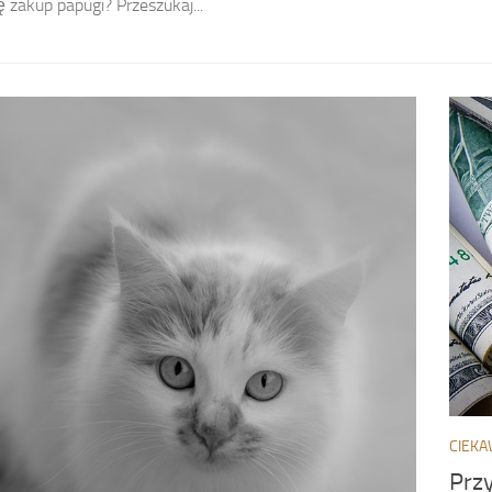
ę zakup papugi? Przeszukaj...
CIEKA
Przy