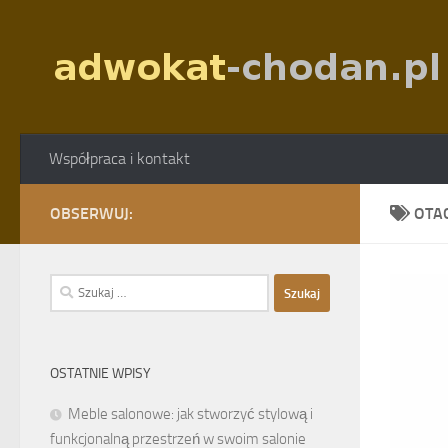
Skip to content
Współpraca i kontakt
OBSERWUJ:
OTA
Szukaj:
OSTATNIE WPISY
Meble salonowe: jak stworzyć stylową i
funkcjonalną przestrzeń w swoim salonie