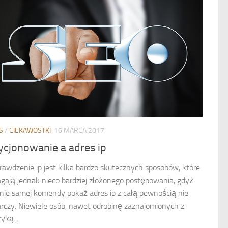
S
/
CIEKAWOSTKI
16 MARCA 2017
ycjonowanie a adres ip
rawdzenie ip jest kilka bardzo skutecznych sposobów, które
ają jednak nieco bardziej złożonego postępowania, gdyż
nie samej komendy pokaż adres ip z całą pewnością nie
rczy. Niewiele osób, nawet odrobinę zaznajomionych z
yką...