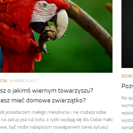
BIZNE
STKI
16 MARCA 2017
Poz
sz o jakimś wiernym towarzyszu?
Na sp
iesz mieć domowe zwierzątko?
wymag
steś posiadaczem małego mieszkania i nie możesz sobie
wpisa
 na zakup psa lub kota, a rybki wydają się dla Ciebie mało
wysta
we, być może najlepszym rozwiązaniem takiej sytuacji
temat