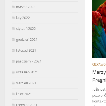
marzec 2022
luty 2022
styczeń 2022
grudzień 2021
listopad 2021
październik 2021
CIEKAWO
Marzy
wrzesień 2021
Pragn
sierpień 2021
Jeśli je
lipiec 2021
pozwolić
kontakto
czerwiec 2021