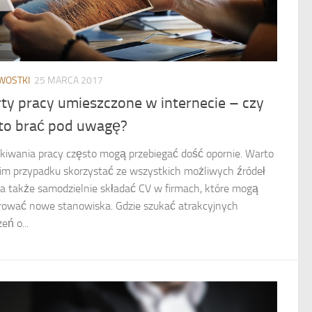
WOSTKI
25 MARCA 2017
ty pracy umieszczone w internecie – czy
to brać pod uwagę?
kiwania pracy często mogą przebiegać dość opornie. Warto
im przypadku skorzystać ze wszystkich możliwych źródeł
, a także samodzielnie składać CV w firmach, które mogą
rować nowe stanowiska. Gdzie szukać atrakcyjnych
eń o...