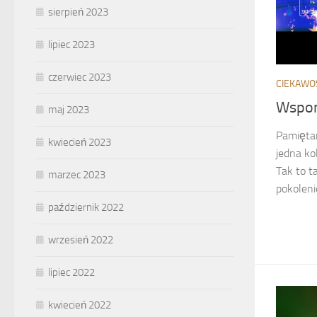
sierpień 2023
lipiec 2023
czerwiec 2023
CIEKAWO
Wspom
maj 2023
Pamiętam
kwiecień 2023
jedna ko
Tak to t
marzec 2023
pokoleni
październik 2022
wrzesień 2022
lipiec 2022
kwiecień 2022