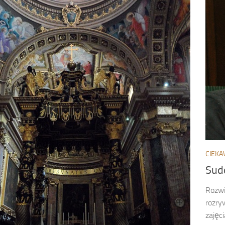
CIEKA
Sud
Rozwi
rozry
zajęc