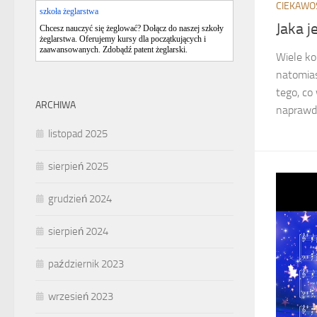
CIEKAWO
szkoła żeglarstwa
Jaka j
Chcesz nauczyć się żeglować? Dołącz do naszej szkoły
żeglarstwa. Oferujemy kursy dla początkujących i
zaawansowanych. Zdobądź patent żeglarski.
Wiele ko
natomias
tego, co
ARCHIWA
naprawdę,
listopad 2025
sierpień 2025
grudzień 2024
sierpień 2024
październik 2023
wrzesień 2023