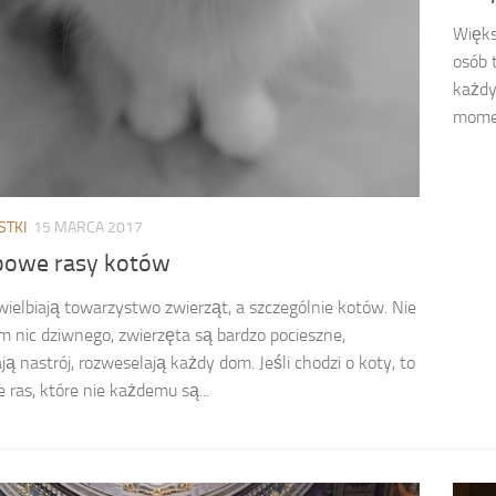
Więks
osób t
każdy
momen
STKI
15 MARCA 2017
powe rasy kotów
wielbiają towarzystwo zwierząt, a szczególnie kotów. Nie
 nic dziwnego, zwierzęta są bardzo pocieszne,
ją nastrój, rozweselają każdy dom. Jeśli chodzi o koty, to
e ras, które nie każdemu są...