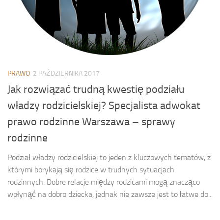
PRAWO
2 PAŹDZIERNIKA 2017
Jak rozwiązać trudną kwestię podziału
władzy rodzicielskiej? Specjalista adwokat
prawo rodzinne Warszawa – sprawy
rodzinne
Podział władzy rodzicielskiej to jeden z kluczowych tematów, z
którymi borykają się rodzice w trudnych sytuacjach
rodzinnych. Dobre relacje między rodzicami mogą znacząco
wpłynąć na dobro dziecka, jednak nie zawsze jest to łatwe do...