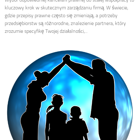
kluczowy krok w skutecznym zarządzaniu firmą. W świecie,
gdzie przepisy prawne często się zmieniają, a potrzeby
przedsiębiorstw są różnorodne, znalezienie partnera, który
zrozumie specyfikę Twojej działalności,...