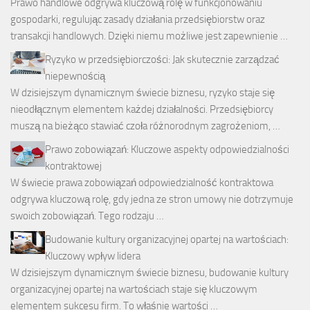
Prawo handlowe odgrywa kluczową rolę w funkcjonowaniu
gospodarki, regulując zasady działania przedsiębiorstw oraz
transakcji handlowych. Dzięki niemu możliwe jest zapewnienie …
Ryzyko w przedsiębiorczości: Jak skutecznie zarządzać
niepewnością
W dzisiejszym dynamicznym świecie biznesu, ryzyko staje się
nieodłącznym elementem każdej działalności. Przedsiębiorcy
muszą na bieżąco stawiać czoła różnorodnym zagrożeniom, …
Prawo zobowiązań: Kluczowe aspekty odpowiedzialności
kontraktowej
W świecie prawa zobowiązań odpowiedzialność kontraktowa
odgrywa kluczową rolę, gdy jedna ze stron umowy nie dotrzymuje
swoich zobowiązań. Tego rodzaju …
Budowanie kultury organizacyjnej opartej na wartościach:
Kluczowy wpływ lidera
W dzisiejszym dynamicznym świecie biznesu, budowanie kultury
organizacyjnej opartej na wartościach staje się kluczowym
elementem sukcesu firm. To właśnie wartości …