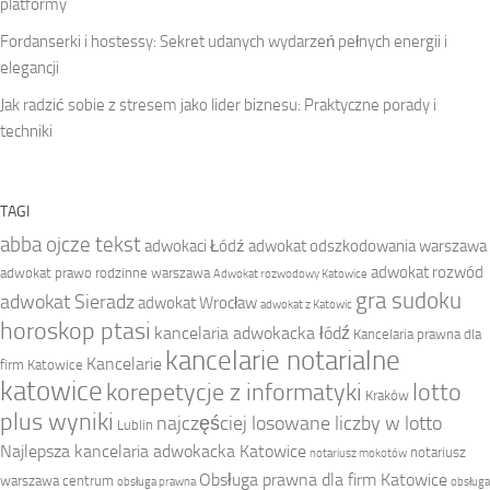
platformy
Fordanserki i hostessy: Sekret udanych wydarzeń pełnych energii i
elegancji
Jak radzić sobie z stresem jako lider biznesu: Praktyczne porady i
techniki
TAGI
abba ojcze tekst
adwokaci Łódź
adwokat odszkodowania warszawa
adwokat rozwód
adwokat prawo rodzinne warszawa
Adwokat rozwodowy Katowice
gra sudoku
adwokat Sieradz
adwokat Wrocław
adwokat z Katowic
horoskop ptasi
kancelaria adwokacka łódź
Kancelaria prawna dla
kancelarie notarialne
Kancelarie
firm Katowice
katowice
korepetycje z informatyki
lotto
Kraków
plus wyniki
najczęściej losowane liczby w lotto
Lublin
Najlepsza kancelaria adwokacka Katowice
notariusz
notariusz mokotów
Obsługa prawna dla firm Katowice
warszawa centrum
obsługa prawna
obsługa