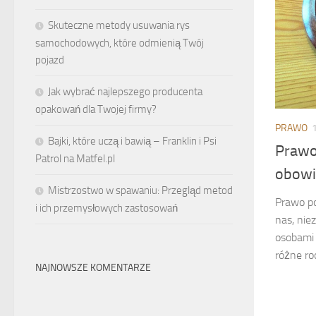
Skuteczne metody usuwania rys
samochodowych, które odmienią Twój
pojazd
Jak wybrać najlepszego producenta
opakowań dla Twojej firmy?
PRAWO
Bajki, które uczą i bawią – Franklin i Psi
Prawo
Patrol na Matfel.pl
obowi
Mistrzostwo w spawaniu: Przegląd metod
Prawo po
i ich przemysłowych zastosowań
nas, nie
osobami 
różne ro
NAJNOWSZE KOMENTARZE