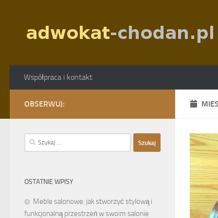
Skip to content
Współpraca i kontakt
OBSERWUJ:
MIE
Szukaj:
OSTATNIE WPISY
Meble salonowe: jak stworzyć stylową i
funkcjonalną przestrzeń w swoim salonie