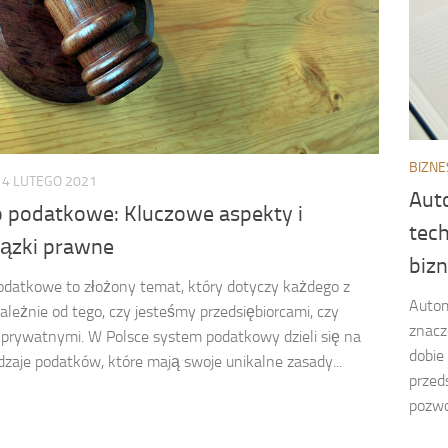
BIZNE
14 LUTEGO 2021
Aut
 podatkowe: Kluczowe aspekty i
tech
ązki prawne
biz
datkowe to złożony temat, który dotyczy każdego z
Autom
zależnie od tego, czy jesteśmy przedsiębiorcami, czy
znacz
prywatnymi. W Polsce system podatkowy dzieli się na
dobie
dzaje podatków, które mają swoje unikalne zasady...
przed
pozwo