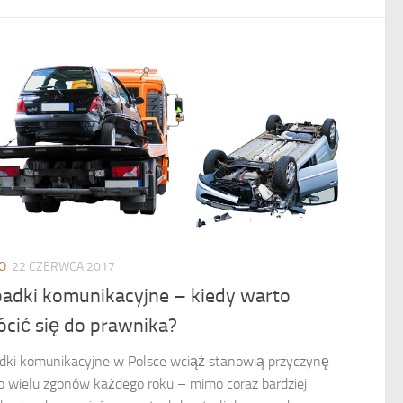
O
22 CZERWCA 2017
adki komunikacyjne – kiedy warto
ócić się do prawnika?
ki komunikacyjne w Polsce wciąż stanowią przyczynę
o wielu zgonów każdego roku – mimo coraz bardziej