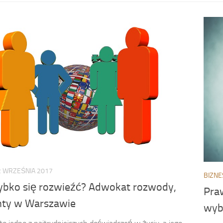
2 WRZEŚNIA 2017
BIZNE
zybko się rozwieźć? Adwokat rozwody,
Pra
nty w Warszawie
wyb