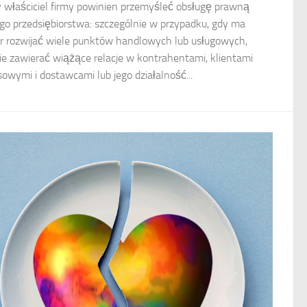
 właściciel firmy powinien przemyśleć obsługę prawną
go przedsiębiorstwa: szczególnie w przypadku, gdy ma
r rozwijać wiele punktów handlowych lub usługowych,
ie zawierać wiążące relacje w kontrahentami, klientami
sowymi i dostawcami lub jego działalność...