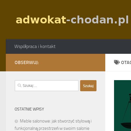
Skip to content
Współpraca i kontakt
OBSERWUJ:
OTA
Szukaj:
OSTATNIE WPISY
Meble salonowe: jak stworzyć stylową i
funkcjonalną przestrzeń w swoim salonie