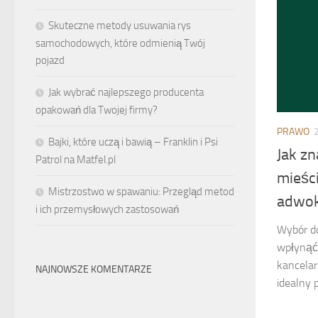
Skuteczne metody usuwania rys
samochodowych, które odmienią Twój
pojazd
Jak wybrać najlepszego producenta
opakowań dla Twojej firmy?
PRAWO
Bajki, które uczą i bawią – Franklin i Psi
Jak z
Patrol na Matfel.pl
mieśc
Mistrzostwo w spawaniu: Przegląd metod
adwok
i ich przemysłowych zastosowań
Wybór d
wpłynąć 
kancelar
NAJNOWSZE KOMENTARZE
idealny 