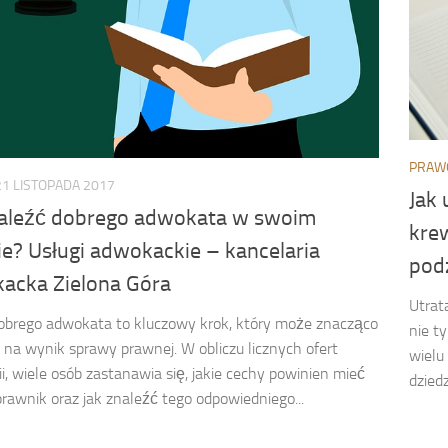
PRAW
21 LISTOPADA 2017
Jak
naleźć dobrego adwokata w swoim
kre
ie? Usługi adwokackie – kancelaria
pod
acka Zielona Góra
Utrat
obrego adwokata to kluczowy krok, który może znacząco
nie t
na wynik sprawy prawnej. W obliczu licznych ofert
wielu
ii, wiele osób zastanawia się, jakie cechy powinien mieć
dzied
prawnik oraz jak znaleźć tego odpowiedniego...