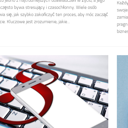
o jedno z najtrudniejszych doświadczeń w życiu, a jego
Każdy
 często bywa stresujący i czasochłonny. Wiele osób
swoje
ia się, jak szybko zakończyć ten proces, aby móc zacząć
zamia
e. Kluczowe jest zrozumienie, jakie...
pragn
bizne