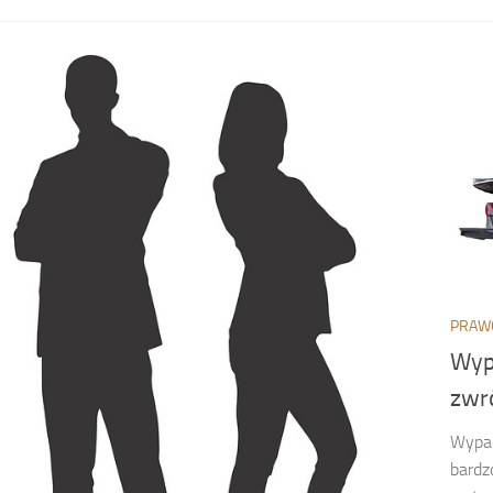
PRAW
Wyp
zwr
Wypad
bardz