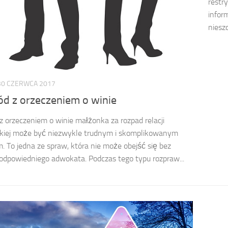
restr
infor
niesz
30 CZERWCA 2017
d z orzeczeniem o winie
 orzeczeniem o winie małżonka za rozpad relacji
kiej może być niezwykle trudnym i skomplikowanym
. To jedna ze spraw, która nie może obejść się bez
dpowiedniego adwokata. Podczas tego typu rozpraw...