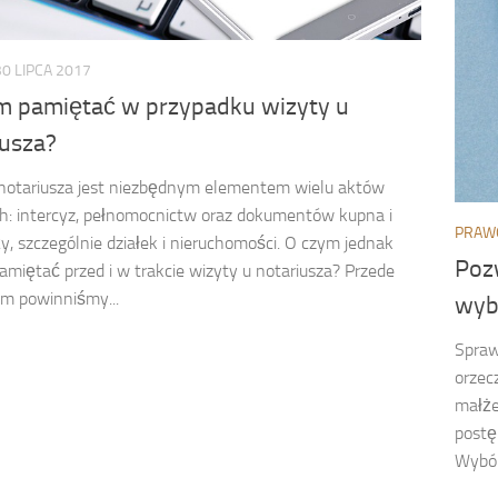
30 LIPCA 2017
m pamiętać w przypadku wizyty u
iusza?
notariusza jest niezbędnym elementem wielu aktów
: intercyz, pełnomocnictw oraz dokumentów kupna i
PRAW
y, szczególnie działek i nieruchomości. O czym jednak
Poz
amiętać przed i w trakcie wizyty u notariusza? Przede
m powinniśmy...
wyb
Spraw
orzec
małże
postę
Wybór