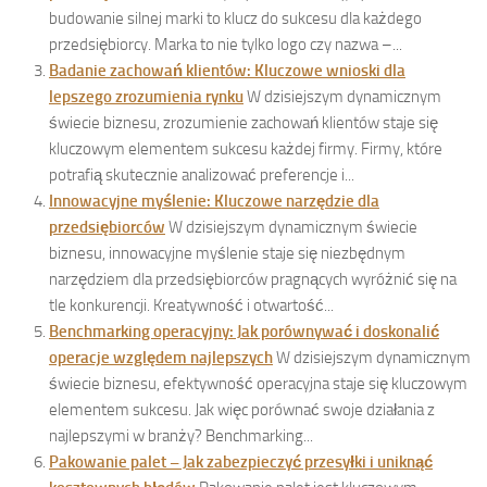
budowanie silnej marki to klucz do sukcesu dla każdego
przedsiębiorcy. Marka to nie tylko logo czy nazwa –...
Badanie zachowań klientów: Kluczowe wnioski dla
lepszego zrozumienia rynku
W dzisiejszym dynamicznym
świecie biznesu, zrozumienie zachowań klientów staje się
kluczowym elementem sukcesu każdej firmy. Firmy, które
potrafią skutecznie analizować preferencje i...
Innowacyjne myślenie: Kluczowe narzędzie dla
przedsiębiorców
W dzisiejszym dynamicznym świecie
biznesu, innowacyjne myślenie staje się niezbędnym
narzędziem dla przedsiębiorców pragnących wyróżnić się na
tle konkurencji. Kreatywność i otwartość...
Benchmarking operacyjny: Jak porównywać i doskonalić
operacje względem najlepszych
W dzisiejszym dynamicznym
świecie biznesu, efektywność operacyjna staje się kluczowym
elementem sukcesu. Jak więc porównać swoje działania z
najlepszymi w branży? Benchmarking...
Pakowanie palet – Jak zabezpieczyć przesyłki i uniknąć