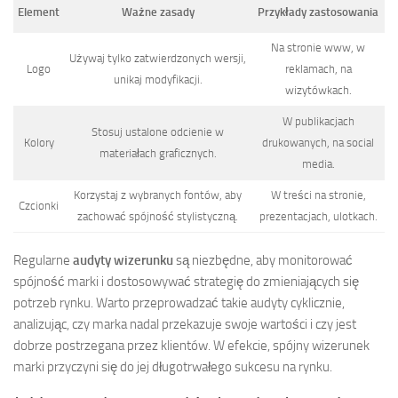
Element
Ważne zasady
Przykłady zastosowania
Na stronie www, w
Używaj tylko zatwierdzonych wersji,
Logo
reklamach, na
unikaj modyfikacji.
wizytówkach.
W publikacjach
Stosuj ustalone odcienie w
Kolory
drukowanych, na social
materiałach graficznych.
media.
Korzystaj z wybranych fontów, aby
W treści na stronie,
Czcionki
zachować spójność stylistyczną.
prezentacjach, ulotkach.
Regularne
audyty wizerunku
są niezbędne, aby monitorować
spójność marki i dostosowywać strategię do zmieniających się
potrzeb rynku. Warto przeprowadzać takie audyty cyklicznie,
analizując, czy marka nadal przekazuje swoje wartości i czy jest
dobrze postrzegana przez klientów. W efekcie, spójny wizerunek
marki przyczyni się do jej długotrwałego sukcesu na rynku.