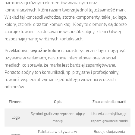
harmonizacji różnych elementów wizualnych oraz
komunikacyjnych, które razem tworzą jednolitą tożsamość marki.
W skład tej koncepcji wchodzą istotne komponenty, takie jak
logo
,
kolory, czcionki oraz ton komunikacji. Kiedy te elementy są dobrze
zaprojektowane i zastosowane w sposób spójny, klienci łatwiej
rozpoznają markę w różnych kontekstach.
Przykładowo,
wyraźne kolory
i charakterystyczne logo mogą być
używane w reklamach, na stronie internetowej oraz w social
mediach, co sprawia, że marka jest bardziej zapamiętywana.
Ponadto spójny ton komunikacji, np. przyjazny i profesjonalny,
również wspiera utrzymanie jednolitego wrażenia w oczach
odbiorców.
Element
Opis
Znaczenie dla marki
Symbol graficzny reprezentujący
Ułatwia identyfikację i
Logo
markę
zapamiętywanie marki
Paleta barw używana w
Buduje skojarzenia