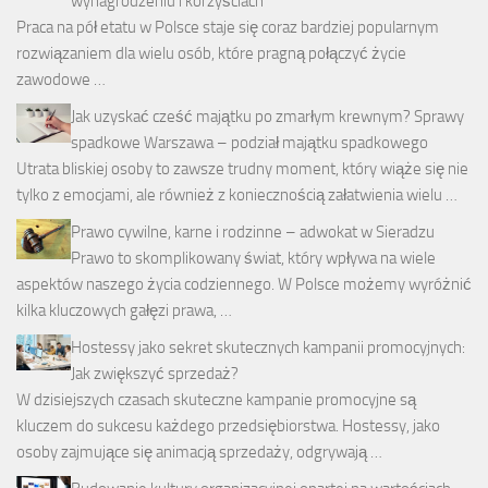
wynagrodzeniu i korzyściach
Praca na pół etatu w Polsce staje się coraz bardziej popularnym
rozwiązaniem dla wielu osób, które pragną połączyć życie
zawodowe …
Jak uzyskać cześć majątku po zmarłym krewnym? Sprawy
spadkowe Warszawa – podział majątku spadkowego
Utrata bliskiej osoby to zawsze trudny moment, który wiąże się nie
tylko z emocjami, ale również z koniecznością załatwienia wielu …
Prawo cywilne, karne i rodzinne – adwokat w Sieradzu
Prawo to skomplikowany świat, który wpływa na wiele
aspektów naszego życia codziennego. W Polsce możemy wyróżnić
kilka kluczowych gałęzi prawa, …
Hostessy jako sekret skutecznych kampanii promocyjnych:
Jak zwiększyć sprzedaż?
W dzisiejszych czasach skuteczne kampanie promocyjne są
kluczem do sukcesu każdego przedsiębiorstwa. Hostessy, jako
osoby zajmujące się animacją sprzedaży, odgrywają …