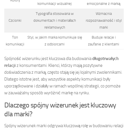
Kolory
komunikacji wizualnej
emocjonalne z marką
Typografia stosowana w
Wzmacnia
Czcionki
dokumentach i materiałach
rozpoznawalność i styl
reklamowych
marki
Ton
Styl, w jakim marka komunikuje się
Buduje relacje i
komunikacji
z odbiorcami
zaufanie z klientami
Spójność wizerunku jest kluczowa dla budowania
długotrwałych
relacji
z konsumentami. Klienci, którzy mają pozytywne
doświadczenia z marką, często stają się jej lojalnymi zwolennikami.
Dlatego istotne jest, aby wszystkie aspekty komunikacji były
uporządkowane i działały w ramach wspólnej strategii, co pomoże
w zauważalny sposób wyróżnić markę na rynku.
Dlaczego spójny wizerunek jest kluczowy
dla marki?
Spójny wizerunek marki odgrywa kluczową rolę w budowaniu relacji