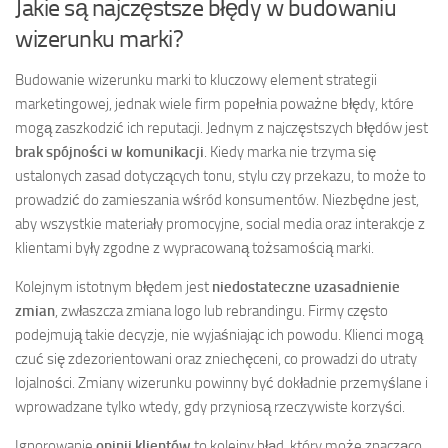
Jakie są najczęstsze błędy w budowaniu
wizerunku marki?
Budowanie wizerunku marki to kluczowy element strategii
marketingowej, jednak wiele firm popełnia poważne błędy, które
mogą zaszkodzić ich reputacji. Jednym z najczęstszych błędów jest
brak spójności w komunikacji
. Kiedy marka nie trzyma się
ustalonych zasad dotyczących tonu, stylu czy przekazu, to może to
prowadzić do zamieszania wśród konsumentów. Niezbędne jest,
aby wszystkie materiały promocyjne, social media oraz interakcje z
klientami były zgodne z wypracowaną tożsamością marki.
Kolejnym istotnym błędem jest
niedostateczne uzasadnienie
zmian
, zwłaszcza zmiana logo lub rebrandingu. Firmy często
podejmują takie decyzje, nie wyjaśniając ich powodu. Klienci mogą
czuć się zdezorientowani oraz zniechęceni, co prowadzi do utraty
lojalności. Zmiany wizerunku powinny być dokładnie przemyślane i
wprowadzane tylko wtedy, gdy przyniosą rzeczywiste korzyści.
Ignorowanie
opinii klientów
to kolejny błąd, który może znacząco