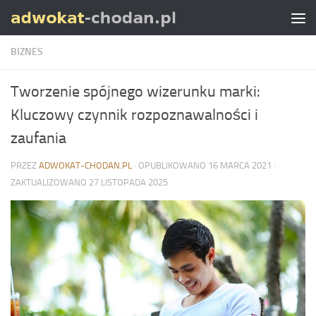
Skip to content
BIZNES
Tworzenie spójnego wizerunku marki:
Kluczowy czynnik rozpoznawalności i
zaufania
PRZEZ
ADWOKAT-CHODAN.PL
· OPUBLIKOWANO
16 MARCA 2021
·
ZAKTUALIZOWANO
27 LISTOPADA 2025