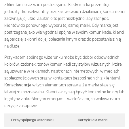
z klientami oraz w ich postrzeganiu. Kiedy marka prezentuje
jednolity i konsekwentny przekaz w swoich działaniach, konsumenci
zaczynają jej ufać. Zaufanie to jest niezbędne, aby zachęcić
klientów do ponownego wyboru tej samej marki. Gdy marka jest
postrzegana jako wiarygodna i spójna w swoim komunikacie, klienci
są bardziej skłonni do jej polecania innym oraz do pozostania z nią
na dłużej.
Przykładem spójnego wizerunku może być dobór odpowiednich
kolorów, czcionek, tonów komunikacji czy stylów wizualnych, które
są używane w reklamach, na stronach internetowych, w mediach
społecznościowych oraz w kontaktach bezpośrednich z klientami.
Konsekwencja
w tych elementach sprawia, że marka staje się
łatwiej rozpoznawalna. Klienci zaczynają łączyć konkretne kolory lub
logotypy z określonymi emocjami i wartościami, co wpływa na ich
decyzje zakupowe.
Cechy spójnego wizerunku
Korzyści dla marki