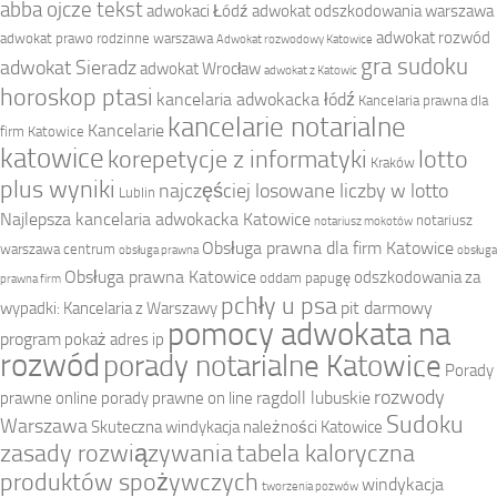
abba ojcze tekst
adwokaci Łódź
adwokat odszkodowania warszawa
adwokat rozwód
adwokat prawo rodzinne warszawa
Adwokat rozwodowy Katowice
gra sudoku
adwokat Sieradz
adwokat Wrocław
adwokat z Katowic
horoskop ptasi
kancelaria adwokacka łódź
Kancelaria prawna dla
kancelarie notarialne
Kancelarie
firm Katowice
katowice
korepetycje z informatyki
lotto
Kraków
plus wyniki
najczęściej losowane liczby w lotto
Lublin
Najlepsza kancelaria adwokacka Katowice
notariusz
notariusz mokotów
Obsługa prawna dla firm Katowice
warszawa centrum
obsługa prawna
obsługa
Obsługa prawna Katowice
odszkodowania za
oddam papugę
prawna firm
pchły u psa
pit darmowy
wypadki: Kancelaria z Warszawy
pomocy adwokata na
program
pokaż adres ip
rozwód
porady notarialne Katowice
Porady
rozwody
ragdoll lubuskie
prawne online
porady prawne on line
Sudoku
Warszawa
Skuteczna windykacja należności Katowice
zasady rozwiązywania
tabela kaloryczna
produktów spożywczych
windykacja
tworzenia pozwów