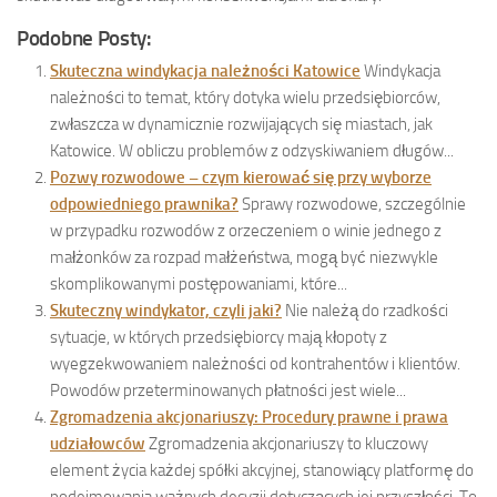
Podobne Posty:
Skuteczna windykacja należności Katowice
Windykacja
należności to temat, który dotyka wielu przedsiębiorców,
zwłaszcza w dynamicznie rozwijających się miastach, jak
Katowice. W obliczu problemów z odzyskiwaniem długów...
Pozwy rozwodowe – czym kierować się przy wyborze
odpowiedniego prawnika?
Sprawy rozwodowe, szczególnie
w przypadku rozwodów z orzeczeniem o winie jednego z
małżonków za rozpad małżeństwa, mogą być niezwykle
skomplikowanymi postępowaniami, które...
Skuteczny windykator, czyli jaki?
Nie należą do rzadkości
sytuacje, w których przedsiębiorcy mają kłopoty z
wyegzekwowaniem należności od kontrahentów i klientów.
Powodów przeterminowanych płatności jest wiele...
Zgromadzenia akcjonariuszy: Procedury prawne i prawa
udziałowców
Zgromadzenia akcjonariuszy to kluczowy
element życia każdej spółki akcyjnej, stanowiący platformę do