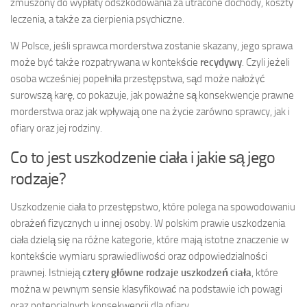
zmuszony do wypłaty odszkodowania za utracone dochody, koszty
leczenia, a także za cierpienia psychiczne.
W Polsce, jeśli sprawca morderstwa zostanie skazany, jego sprawa
może być także rozpatrywana w kontekście
recydywy
. Czyli jeżeli
osoba wcześniej popełniła przestępstwa, sąd może nałożyć
surowszą karę, co pokazuje, jak poważne są konsekwencje prawne
morderstwa oraz jak wpływają one na życie zarówno sprawcy, jak i
ofiary oraz jej rodziny.
Co to jest uszkodzenie ciała i jakie są jego
rodzaje?
Uszkodzenie ciała to przestępstwo, które polega na spowodowaniu
obrażeń fizycznych u innej osoby. W polskim prawie uszkodzenia
ciała dzielą się na różne kategorie, które mają istotne znaczenie w
kontekście wymiaru sprawiedliwości oraz odpowiedzialności
prawnej. Istnieją
cztery główne rodzaje uszkodzeń ciała
, które
można w pewnym sensie klasyfikować na podstawie ich powagi
oraz potencjalnych konsekwencji dla ofiary.