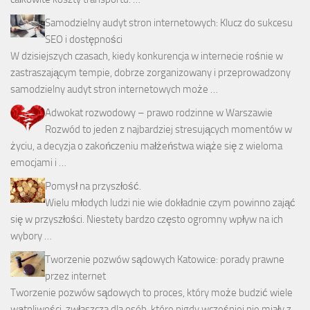
Samodzielny audyt stron internetowych: Klucz do sukcesu
SEO i dostępności
W dzisiejszych czasach, kiedy konkurencja w internecie rośnie w
zastraszającym tempie, dobrze zorganizowany i przeprowadzony
samodzielny audyt stron internetowych może …
Adwokat rozwodowy – prawo rodzinne w Warszawie
Rozwód to jeden z najbardziej stresujących momentów w
życiu, a decyzja o zakończeniu małżeństwa wiąże się z wieloma
emocjami i …
Pomysł na przyszłość.
Wielu młodych ludzi nie wie dokładnie czym powinno zająć
się w przyszłości. Niestety bardzo często ogromny wpływ na ich
wybory …
Tworzenie pozwów sądowych Katowice: porady prawne
przez internet
Tworzenie pozwów sądowych to proces, który może budzić wiele
wątpliwości, zwłaszcza dla osób, które nigdy wcześniej nie miały z