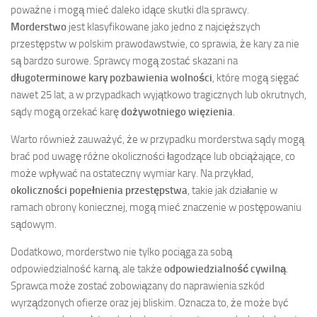
poważne i mogą mieć daleko idące skutki dla sprawcy.
Morderstwo
jest klasyfikowane jako jedno z najcięższych
przestępstw w polskim prawodawstwie, co sprawia, że kary za nie
są bardzo surowe. Sprawcy mogą zostać skazani na
długoterminowe kary pozbawienia wolności
, które mogą sięgać
nawet 25 lat, a w przypadkach wyjątkowo tragicznych lub okrutnych,
sądy mogą orzekać karę
dożywotniego więzienia
.
Warto również zauważyć, że w przypadku morderstwa sądy mogą
brać pod uwagę różne okoliczności łagodzące lub obciążające, co
może wpływać na ostateczny wymiar kary. Na przykład,
okoliczności popełnienia przestępstwa
, takie jak działanie w
ramach obrony koniecznej, mogą mieć znaczenie w postępowaniu
sądowym.
Dodatkowo, morderstwo nie tylko pociąga za sobą
odpowiedzialność karną, ale także
odpowiedzialność cywilną
.
Sprawca może zostać zobowiązany do naprawienia szkód
wyrządzonych ofierze oraz jej bliskim. Oznacza to, że może być