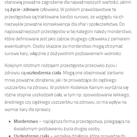
stanowią poważne zagrożenie dla najważniejszych wartości, jakimi
są
życie
i
zdrowie
człowieka. W polskim prawodawstwie te
przestępstwa są traktowane bardzo surowo, ze względu na ich
niezwykle poważne konsekwencje dla ofiar i społeczeństwa. Do
najpoważniejszych przestępstw w tej kategorii należy morderstwo,
które definiowane jest jako zabicie drugiego człowieka z zamiarem
ewentualnym. Osoby skazane za morderstwo mogą otrzymać
surowe kary, włącznie z dożywotnim pozbawieniem wolności.
Kolejnym istotnym rodzajem przestępstw przeciwko życiu i
zdrowiu są
uszkodzenia ciała
. Mogą one obejmować zarówno
mniej poważne obrażenia, jak i te prowadzące do ciężkiego
uszczerbku na zdrowiu. W polskim Kodeksie Karnym wyróżnia się
różne stopnie uszkodzeń ciała, w tym np. spowodowanie lekkiego,
średniego czy ciężkiego uszczerbku na zdrowiu, co ma wpływ na
wymiar kary dla sprawcy.
Morderstwo
– najcięższa forma przestępstwa, polegająca na
świadomym pozbawieniu życia drugiej osoby.
Uszkodzenie ciała
– wszelkie działania, które prowadzą do