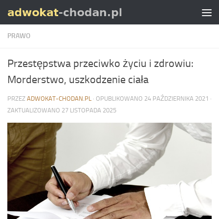
Skip to content
PRAWO
Przestępstwa przeciwko życiu i zdrowiu:
Morderstwo, uszkodzenie ciała
PRZEZ
ADWOKAT-CHODAN.PL
· OPUBLIKOWANO
24 PAŹDZIERNIKA 2021
·
ZAKTUALIZOWANO
27 LISTOPADA 2025