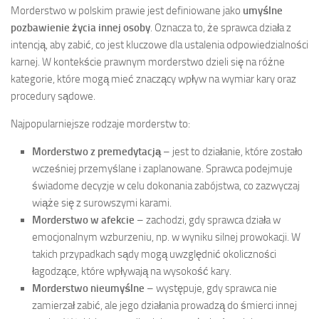
Morderstwo w polskim prawie jest definiowane jako
umyślne
pozbawienie życia innej osoby
. Oznacza to, że sprawca działa z
intencją, aby zabić, co jest kluczowe dla ustalenia odpowiedzialności
karnej. W kontekście prawnym morderstwo dzieli się na różne
kategorie, które mogą mieć znaczący wpływ na wymiar kary oraz
procedury sądowe.
Najpopularniejsze rodzaje morderstw to:
Morderstwo z premedytacją
– jest to działanie, które zostało
wcześniej przemyślane i zaplanowane. Sprawca podejmuje
świadome decyzje w celu dokonania zabójstwa, co zazwyczaj
wiąże się z surowszymi karami.
Morderstwo w afekcie
– zachodzi, gdy sprawca działa w
emocjonalnym wzburzeniu, np. w wyniku silnej prowokacji. W
takich przypadkach sądy mogą uwzględnić okoliczności
łagodzące, które wpływają na wysokość kary.
Morderstwo nieumyślne
– występuje, gdy sprawca nie
zamierzał zabić, ale jego działania prowadzą do śmierci innej