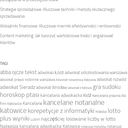
Strategie sprzedażowe: Kluczowe techniki i metody skutecznego
sprzedawania
Wskaźniki finansowe: Kluczowe mierniki efektywności i rentowności
Content marketing: Jak tworzyć wartościowe treści i angażować
klientów
TAGI
abba ojcze tekst
adwokaci Łódź
adwokat odszkodowania warszawa
adwokat rozwód
adwokat prawo rodzinne warszawa
Adwokat rozwodowy Katowice
gra sudoku
adwokat Sieradz
adwokat Wrocław
adwokat z Katowic
horoskop ptasi
kancelaria adwokacka łódź
Kancelaria prawna dla
kancelarie notarialne
Kancelarie
firm Katowice
katowice
korepetycje z informatyki
lotto
Kraków
plus wyniki
najczęściej losowane liczby w lotto
Lublin
Najlepsza kancelaria adwokacka Katowice
notariusz
notariusz mokotów