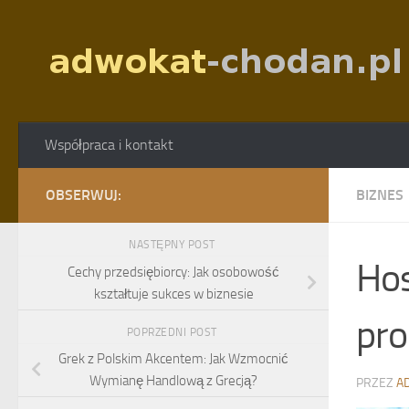
Skip to content
Współpraca i kontakt
OBSERWUJ:
BIZNES
NASTĘPNY POST
Hos
Cechy przedsiębiorcy: Jak osobowość
kształtuje sukces w biznesie
pro
POPRZEDNI POST
Grek z Polskim Akcentem: Jak Wzmocnić
Wymianę Handlową z Grecją?
PRZEZ
A