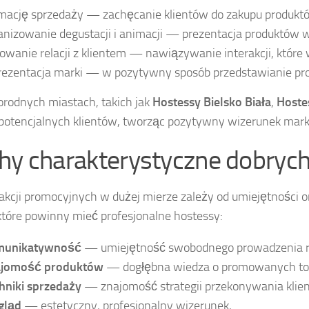
mację sprzedaży — zachęcanie klientów do zakupu produktó
anizowanie degustacji i animacji — prezentacja produktów w
owanie relacji z klientem — nawiązywanie interakcji, które
rezentacja marki — w pozytywny sposób przedstawianie pro
rodnych miastach, takich jak
Hostessy Bielsko Biała
,
Hoste
otencjalnych klientów, tworząc pozytywny wizerunek mark
hy charakterystyczne dobryc
akcji promocyjnych w dużej mierze zależy od umiejętności
które powinny mieć profesjonalne hostessy:
munikatywność
— umiejętność swobodnego prowadzenia r
ajomość produktów
— dogłębna wiedza o promowanych to
hniki sprzedaży
— znajomość strategii przekonywania klie
gląd
— estetyczny, profesjonalny wizerunek,