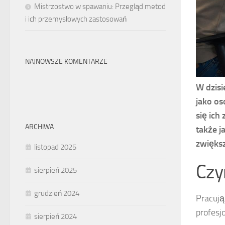
Mistrzostwo w spawaniu: Przegląd metod
i ich przemysłowych zastosowań
NAJNOWSZE KOMENTARZE
W dzisi
jako os
się ich
ARCHIWA
także j
zwiększ
listopad 2025
Czy
sierpień 2025
grudzień 2024
Pracują
profesj
sierpień 2024