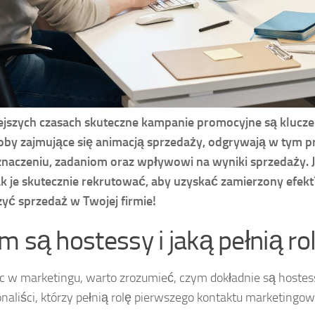
ejszych czasach skuteczne kampanie promocyjne są klucz
oby zajmujące się animacją sprzedaży, odgrywają w tym p
 znaczeniu, zadaniom oraz wpływowi na wyniki sprzedaży. 
ak je skutecznie rekrutować, aby uzyskać zamierzony efekt?
yć sprzedaż w Twojej firmie!
m są hostessy i jaką pełnią ro
c w marketingu, warto zrozumieć, czym dokładnie są hostess
onaliści, którzy pełnią rolę pierwszego kontaktu marketingow