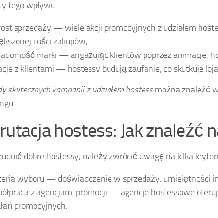
ty tego wpływu:
ost sprzedaży — wiele akcji promocyjnych z udziałem hoste
ększonej ilości zakupów,
adomość marki — angażując klientów poprzez animacje, ho
acje z klientami — hostessy budują zaufanie, co skutkuje loj
dy skutecznych kampanii z udziałem hostess
można znaleźć w 
ngu.
rutacja hostess: Jak znaleźć n
rudnić dobre hostessy, należy zwrócić uwagę na kilka kryter
teria wyboru — doświadczenie w sprzedaży, umiejętności in
ółpraca z agencjami promocji — agencje hostessowe oferują 
ałań promocyjnych.