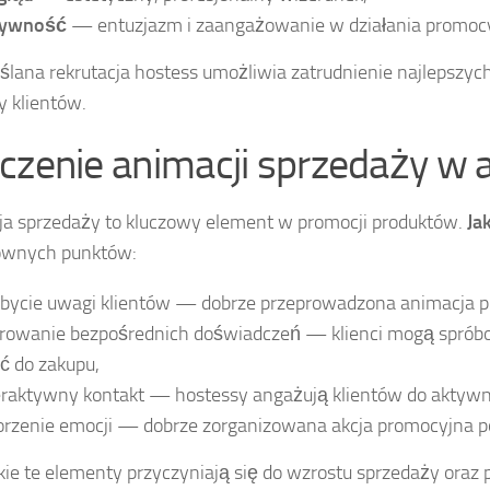
tywność
— entuzjazm i zaangażowanie w działania promoc
lana rekrutacja hostess umożliwia zatrudnienie najlepszy
y klientów.
czenie animacji sprzedaży w 
a sprzedaży to kluczowy element w promocji produktów.
Ja
łównych punktów:
bycie uwagi klientów — dobrze przeprowadzona animacja p
rowanie bezpośrednich doświadczeń — klienci mogą spróbo
ć do zakupu,
eraktywny kontakt — hostessy angażują klientów do aktywnoś
rzenie emocji — dobrze zorganizowana akcja promocyjna p
ie te elementy przyczyniają się do wzrostu sprzedaży oraz