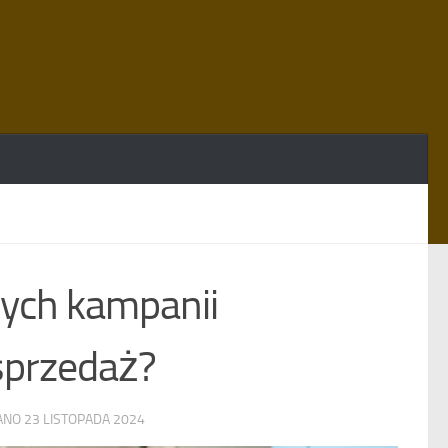
nych kampanii
sprzedaż?
WANO
23 LISTOPADA 2024