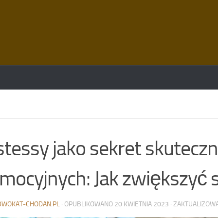
tessy jako sekret skutecz
mocyjnych: Jak zwiększyć 
DWOKAT-CHODAN.PL
· OPUBLIKOWANO
20 KWIETNIA 2023
· ZAKTUALIZO