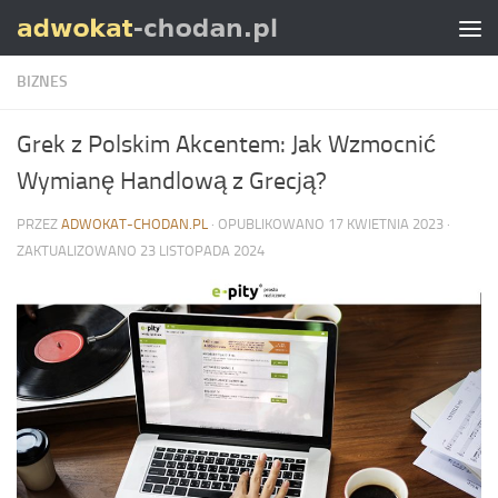
Skip to content
BIZNES
Grek z Polskim Akcentem: Jak Wzmocnić
Wymianę Handlową z Grecją?
PRZEZ
ADWOKAT-CHODAN.PL
· OPUBLIKOWANO
17 KWIETNIA 2023
·
ZAKTUALIZOWANO
23 LISTOPADA 2024