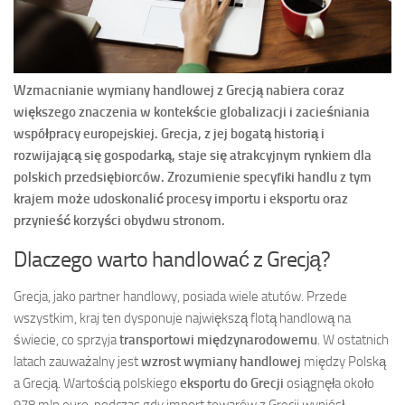
Wzmacnianie wymiany handlowej z Grecją nabiera coraz
większego znaczenia w kontekście globalizacji i zacieśniania
współpracy europejskiej. Grecja, z jej bogatą historią i
rozwijającą się gospodarką, staje się atrakcyjnym rynkiem dla
polskich przedsiębiorców. Zrozumienie specyfiki handlu z tym
krajem może udoskonalić procesy importu i eksportu oraz
przynieść korzyści obydwu stronom.
Dlaczego warto handlować z Grecją?
Grecja, jako partner handlowy, posiada wiele atutów. Przede
wszystkim, kraj ten dysponuje największą flotą handlową na
świecie, co sprzyja
transportowi międzynarodowemu
. W ostatnich
latach zauważalny jest
wzrost wymiany handlowej
między Polską
a Grecją. Wartością polskiego
eksportu do Grecji
osiągnęła około
978 mln euro, podczas gdy import towarów z Grecji wyniósł