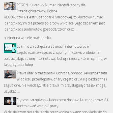
REGON: Kluczowy Numer Identyfikacyjny dla
Przedsiębiorców w Polsce
REGON, czyli Rejestr Gospodarki Narodowej, to kluczowy numer
identyfikacyjny dla przedsiębiorców w Polsce. Jego zadaniem jest
identyfikacja podmiotów gospodarczych oraz …
partner na wesele małopolska
Co mnie zniechęca na stronach internetowych?
Często rozmawiając ze znajomymi, któryś próbuje mi
polecić jakąś stronę internetową. Jedną z rzeczy, które najmniej w
takiej sytuacji lubię …
Prawa ofiar przestępstw: Ochrona, pomoc i rekompensata
W obliczu przestępstw, ofiary często czują się bezbronne i
zagubione, nie wiedząc, jakie prawa im przysługują oraz jak mogą
uzyskać …
Etyczne zarządzanie łańcuchem dostaw: Jak monitorować i
kontrolować warunki pracy
W dzisiejszym świecie, gdzie coraz większą wagę przykłada się do