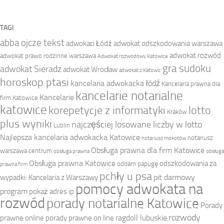
TAGI
abba ojcze tekst
adwokaci Łódź
adwokat odszkodowania warszawa
adwokat rozwód
adwokat prawo rodzinne warszawa
Adwokat rozwodowy Katowice
gra sudoku
adwokat Sieradz
adwokat Wrocław
adwokat z Katowic
horoskop ptasi
kancelaria adwokacka łódź
Kancelaria prawna dla
kancelarie notarialne
Kancelarie
firm Katowice
katowice
korepetycje z informatyki
lotto
Kraków
plus wyniki
najczęściej losowane liczby w lotto
Lublin
Najlepsza kancelaria adwokacka Katowice
notariusz
notariusz mokotów
Obsługa prawna dla firm Katowice
warszawa centrum
obsługa prawna
obsługa
Obsługa prawna Katowice
odszkodowania za
oddam papugę
prawna firm
pchły u psa
pit darmowy
wypadki: Kancelaria z Warszawy
pomocy adwokata na
program
pokaż adres ip
rozwód
porady notarialne Katowice
Porady
rozwody
ragdoll lubuskie
prawne online
porady prawne on line