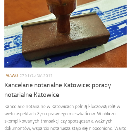
PRAWO
27 STYCZNIA 2017
Kancelarie notarialne Katowice: porady
notarialne Katowice
Kancelarie notarialne w Katowicach pełnią kluczową rolę w
wielu aspektach życia prawnego mieszkańców. W obliczu
skomplikowanych transakcji czy sporządzania ważnych
dokumentów, wsparcie notariusza staje się nieocenione. Warto