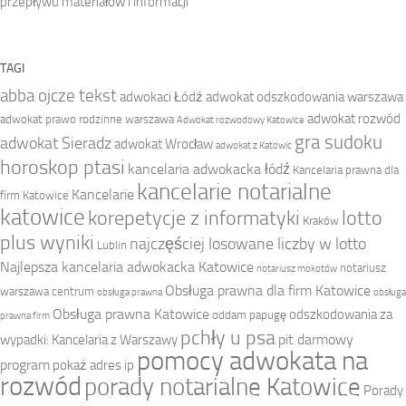
przepływu materiałów i informacji
TAGI
abba ojcze tekst
adwokaci Łódź
adwokat odszkodowania warszawa
adwokat rozwód
adwokat prawo rodzinne warszawa
Adwokat rozwodowy Katowice
gra sudoku
adwokat Sieradz
adwokat Wrocław
adwokat z Katowic
horoskop ptasi
kancelaria adwokacka łódź
Kancelaria prawna dla
kancelarie notarialne
Kancelarie
firm Katowice
katowice
korepetycje z informatyki
lotto
Kraków
plus wyniki
najczęściej losowane liczby w lotto
Lublin
Najlepsza kancelaria adwokacka Katowice
notariusz
notariusz mokotów
Obsługa prawna dla firm Katowice
warszawa centrum
obsługa prawna
obsługa
Obsługa prawna Katowice
odszkodowania za
oddam papugę
prawna firm
pchły u psa
pit darmowy
wypadki: Kancelaria z Warszawy
pomocy adwokata na
program
pokaż adres ip
rozwód
porady notarialne Katowice
Porady