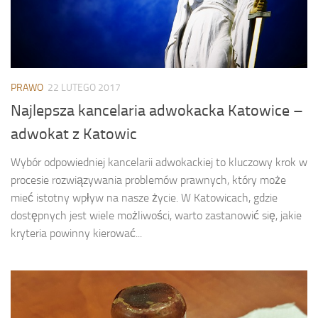
PRAWO
22 LUTEGO 2017
Najlepsza kancelaria adwokacka Katowice –
adwokat z Katowic
Wybór odpowiedniej kancelarii adwokackiej to kluczowy krok w
procesie rozwiązywania problemów prawnych, który może
mieć istotny wpływ na nasze życie. W Katowicach, gdzie
dostępnych jest wiele możliwości, warto zastanowić się, jakie
kryteria powinny kierować...