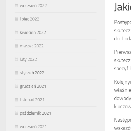
Jak
wrzesień 2022
lipiec 2022
Postępo
skutecz
kwiecień 2022
dochodz
marzec 2022
Pierws
luty 2022
skutecz
specyfi
styczeń 2022
Kolejny
grudzień 2021
właśnie
dowody 
listopad 2021
kluczo
październik 2021
Następ
wrzesień 2021
wskazów