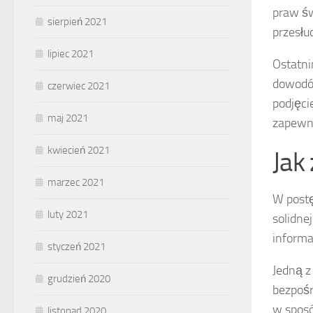
praw św
sierpień 2021
przesłu
lipiec 2021
Ostatn
dowodów
czerwiec 2021
podjęci
maj 2021
zapewni
kwiecień 2021
Jak
marzec 2021
W postę
luty 2021
solidne
informa
styczeń 2021
Jedną z
grudzień 2020
bezpośr
w sposó
listopad 2020