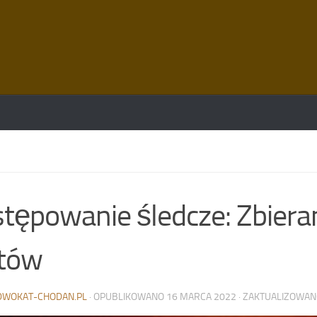
tępowanie śledcze: Zbiera
któw
DWOKAT-CHODAN.PL
· OPUBLIKOWANO
16 MARCA 2022
· ZAKTUALIZOWA