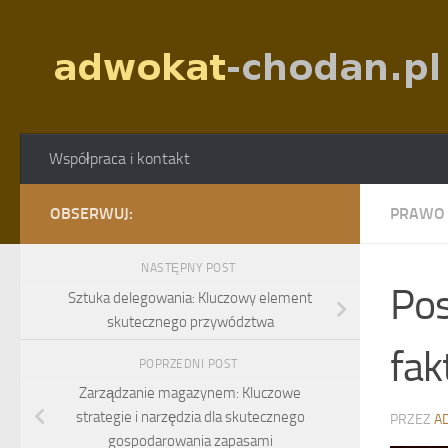
Skip to content
Współpraca i kontakt
OBSERWUJ:
PRAWO
NASTĘPNY POST
Pos
Sztuka delegowania: Kluczowy element
skutecznego przywództwa
fa
POPRZEDNI POST
Zarządzanie magazynem: Kluczowe
strategie i narzędzia dla skutecznego
PRZEZ
A
gospodarowania zapasami