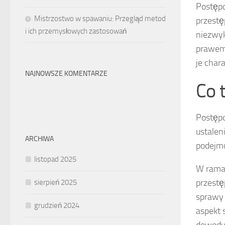
Postępo
Mistrzostwo w spawaniu: Przegląd metod
przestę
i ich przemysłowych zastosowań
niezwyk
prawem 
je char
NAJNOWSZE KOMENTARZE
Co 
Postępo
ustalen
ARCHIWA
podejmu
listopad 2025
W ramac
przestę
sierpień 2025
sprawy 
grudzień 2024
aspekt 