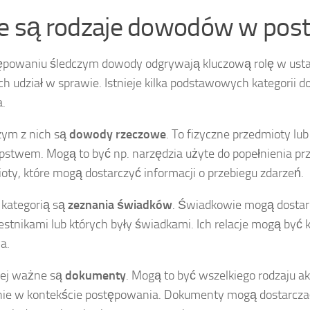
ie są rodzaje dowodów w po
powaniu śledczym dowody odgrywają kluczową rolę w ustala
ch udział w sprawie. Istnieje kilka podstawowych kategorii
a.
zym z nich są
dowody rzeczowe
. To fizyczne przedmioty lu
pstwem. Mogą to być np. narzędzia użyte do popełnienia prz
oty, które mogą dostarczyć informacji o przebiegu zdarzeń.
 kategorią są
zeznania świadków
. Świadkowie mogą dostarc
zestnikami lub których były świadkami. Ich relacje mogą być
a.
iej ważne są
dokumenty
. Mogą to być wszelkiego rodzaju a
ie w kontekście postępowania. Dokumenty mogą dostarczać 