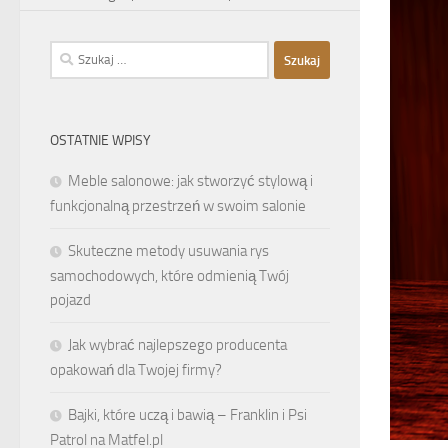
Szukaj:
OSTATNIE WPISY
Meble salonowe: jak stworzyć stylową i
funkcjonalną przestrzeń w swoim salonie
Skuteczne metody usuwania rys
samochodowych, które odmienią Twój
pojazd
Jak wybrać najlepszego producenta
opakowań dla Twojej firmy?
Bajki, które uczą i bawią – Franklin i Psi
Patrol na Matfel.pl