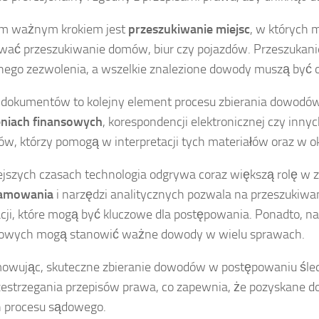
ym ważnym krokiem jest
przeszukiwanie miejsc
, w których 
wać przeszukiwanie domów, biur czy pojazdów. Przeszuka
ego zezwolenia, a wszelkie znalezione dowody muszą być
 dokumentów to kolejny element procesu zbierania dowodó
eniach finansowych
, korespondencji elektronicznej czy inn
ów, którzy pomogą w interpretacji tych materiałów oraz w ok
ejszych czasach technologia odgrywa coraz większą rolę w
amowania
i narzędzi analitycznych pozwala na przeszukiwa
cji, które mogą być kluczowe dla postępowania. Ponadto, na
owych mogą stanowić ważne dowody w wielu sprawach.
owując, skuteczne zbieranie dowodów w postępowaniu śl
zestrzegania przepisów prawa, co zapewnia, że pozyskane
 procesu sądowego.