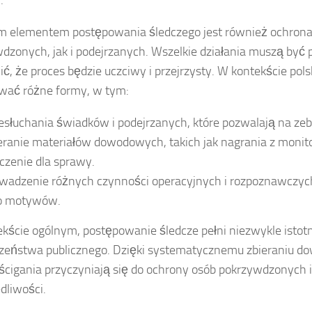
.
 elementem postępowania śledczego jest również ochron
dzonych, jak i podejrzanych. Wszelkie działania muszą być
ć, że proces będzie uczciwy i przejrzysty. W kontekście po
wać różne formy, w tym:
esłuchania świadków i podejrzanych, które pozwalają na ze
eranie materiałów dowodowych, takich jak nagrania z monit
czenie dla sprawy.
wadzenie różnych czynności operacyjnych i rozpoznawczych, 
o motywów.
kście ogólnym, postępowanie śledcze pełni niezwykle istot
zeństwa publicznego. Dzięki systematycznemu zbieraniu do
ścigania przyczyniają się do ochrony osób pokrzywdzonyc
dliwości.