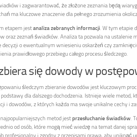
iadków i zagwarantować, że złożone zeznania będą wiaryg
chań ma kluczowe znaczenie dla pełnego zrozumienia okolic
im etapem jest
analiza zebranych informacji
. W tym etapie 
 oraz zeznań świadków. Analiza ta pozwala na ustalenie 
e decyzji o ewentualnym wniesieniu oskarżeń czy zamknięciu
enia prawidłowego przebiegu całego procesu śledczego.
 zbiera się dowody w postęp
powaniu śledczym zbieranie dowodów jest kluczowym proce
j podstawy dla dalszego dochodzenia. Istnieje wiele metod,
cji i dowodów, z których każda ma swoje unikalne cechy i z
 najpopularniejszych metod jest
przesłuchanie świadków
. 
ednio od osób, które mogą mieć wiedzę na temat danej spr
b profesjonalny i zgodny z przepisami prawa, aby uniknąć