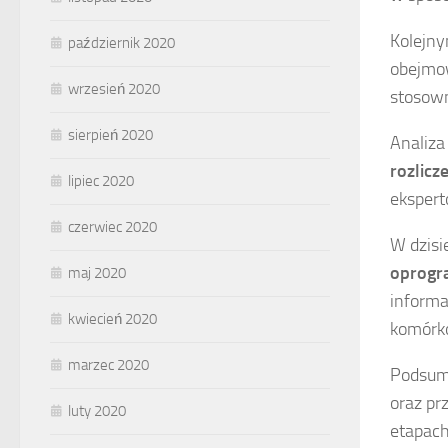
Kolejn
październik 2020
obejmo
wrzesień 2020
stosown
sierpień 2020
Analiza
rozlicz
lipiec 2020
ekspert
czerwiec 2020
W dzisi
oprogr
maj 2020
informa
kwiecień 2020
komórk
marzec 2020
Podsum
oraz pr
luty 2020
etapach