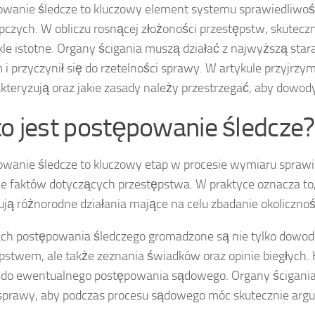
wanie śledcze to kluczowy element systemu sprawiedliwośc
pczych. W obliczu rosnącej złożoności przestępstw, skuteczn
le istotne. Organy ścigania muszą działać z najwyższą star
i przyczynił się do rzetelności sprawy. W artykule przyjrzym
akteryzują oraz jakie zasady należy przestrzegać, aby dowo
to jest postępowanie śledcze?
wanie śledcze to kluczowy etap w procesie wymiaru sprawi
ie faktów dotyczących przestępstwa. W praktyce oznacza to, ż
ją różnorodne działania mające na celu zbadanie okolicznoś
h postępowania śledczego gromadzone są nie tylko dowody 
pstwem, ale także zeznania świadków oraz opinie biegłych.
do ewentualnego postępowania sądowego. Organy ścigania 
sprawy, aby podczas procesu sądowego móc skutecznie arg