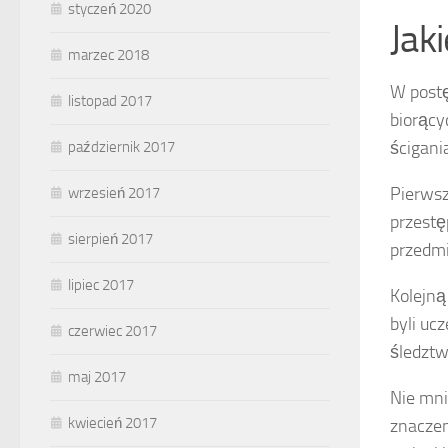
styczeń 2020
Jak
marzec 2018
W postę
listopad 2017
biorący
ścigani
październik 2017
Pierws
wrzesień 2017
przestę
sierpień 2017
przedmi
lipiec 2017
Kolejną
byli uc
czerwiec 2017
śledztw
maj 2017
Nie mn
kwiecień 2017
znaczen