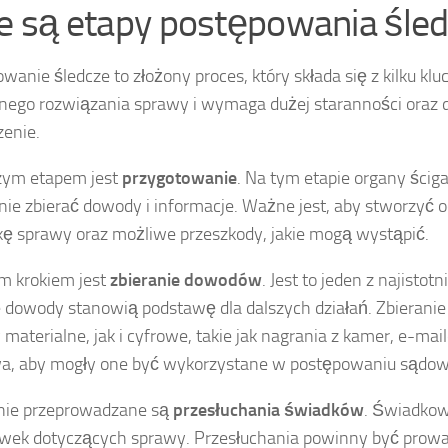
ie są etapy postępowania śle
wanie śledcze to złożony proces, który składa się z kilku k
nego rozwiązania sprawy i wymaga dużej staranności oraz 
enie.
zym etapem jest
przygotowanie
. Na tym etapie organy ściga
nie zbierać dowody i informacje. Ważne jest, aby stworzyć o
kę sprawy oraz możliwe przeszkody, jakie mogą wystąpić.
m krokiem jest
zbieranie dowodów
. Jest to jeden z najist
 dowody stanowią podstawę dla dalszych działań. Zbiera
materialne, jak i cyfrowe, takie jak nagrania z kamer, e-ma
wa, aby mogły one być wykorzystane w postępowaniu sądo
nie przeprowadzane są
przesłuchania świadków
. Świadkow
ek dotyczących sprawy. Przesłuchania powinny być prowad