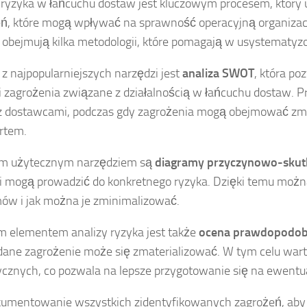
 ryzyka w łańcuchu dostaw jest kluczowym procesem, który u
ń, które mogą wpływać na sprawność operacyjną organizacji
, obejmują kilka metodologii, które pomagają w usystematy
z najpopularniejszych narzędzi jest
analiza SWOT
, która po
i zagrożenia związane z działalnością w łańcuchu dostaw.
 z dostawcami, podczas gdy zagrożenia mogą obejmować zm
rtem.
ym użytecznym narzędziem są
diagramy przyczynowo-sku
i mogą prowadzić do konkretnego ryzyka. Dzięki temu można
ów i jak można je zminimalizować.
elementem analizy ryzyka jest także
ocena prawdopodobi
dane zagrożenie może się zmaterializować. W tym celu warto
ycznych, co pozwala na lepsze przygotowanie się na ewentua
umentowanie wszystkich zidentyfikowanych zagrożeń, aby s