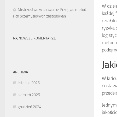
W dzisi
Mistrzostwo w spawaniu: Przegląd metod
każdej 
i ich przemysłowych zastosowań
działal
ryzyka 
logisty
NAJNOWSZE KOMENTARZE
metodom
podejmą
Jak
ARCHIWA
W łańcu
listopad 2025
dostawa
przedsi
sierpień 2025
Jednym 
grudzień 2024
jakości