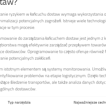
taw?
anie ryzykiem w łańcuchu dostaw wymaga wykorzystania od
nimalizacji potencjalnych zagrożeń. Istnieje wiele technol
acje w tym procesie.
mowanie do zarządzania łańcuchem dostaw jest jednym z kl
ębiorstwa mogą efektywnie zarządzać przepływem towarów
ce dostawców. Oprogramowanie to często oferuje również 
nie potencjalnych zakłóceń.
m istotnym elementem są systemy monitorowania. Umożliwi
entyfikowanie problemów na etapie logistycznym. Dzięki tec
ieżące śledzenie transportów, ale także analiza danych dot
ególnych dostawców.
Typ narzędzia
Najważniejsze cech