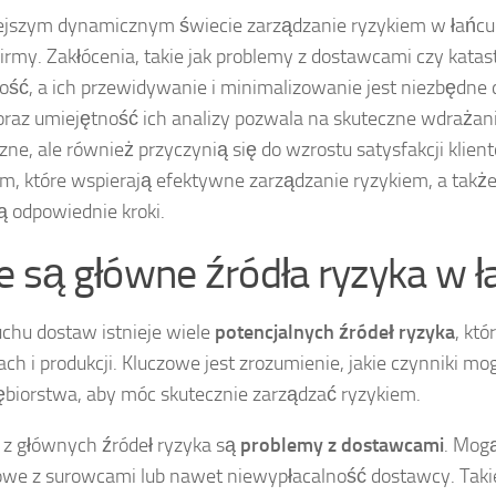
ejszym dynamicznym świecie zarządzanie ryzykiem w łańcu
firmy. Zakłócenia, takie jak problemy z dostawcami czy kat
ność, a ich przewidywanie i minimalizowanie jest niezbędne
oraz umiejętność ich analizy pozwala na skuteczne wdrażanie 
czne, ale również przyczynią się do wzrostu satysfakcji klie
, które wspierają efektywne zarządzanie ryzykiem, a także
 odpowiednie kroki.
ie są główne źródła ryzyka w
chu dostaw istnieje wiele
potencjalnych źródeł ryzyka
, kt
ch i produkcji. Kluczowe jest zrozumienie, jakie czynniki m
ębiorstwa, aby móc skutecznie zarządzać ryzykiem.
z głównych źródeł ryzyka są
problemy z dostawcami
. Mog
owe z surowcami lub nawet niewypłacalność dostawcy. Takie