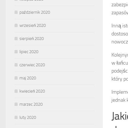
zabezpi
zapasów
październik 2020
Inną is
wrzesień 2020
dostoso
sierpień 2020
nowocze
lipiec 2020
Kolejn
w łańcu
czerwiec 2020
podejśc
maj 2020
który p
kwiecień 2020
Impleme
jednak 
marzec 2020
Jak
luty 2020