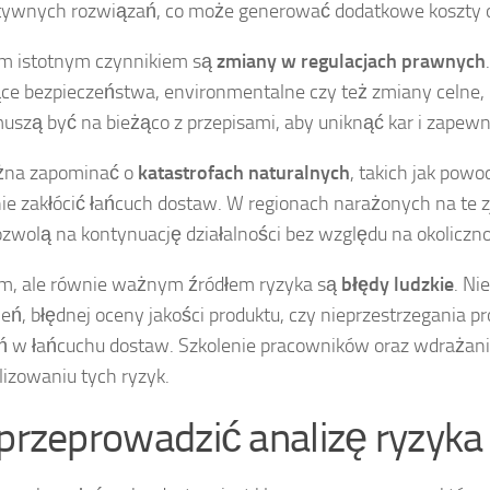
tywnych rozwiązań, co może generować dodatkowe koszty 
m istotnym czynnikiem są
zmiany w regulacjach prawnych
ce bezpieczeństwa, environmentalne czy też zmiany celne, k
uszą być na bieżąco z przepisami, aby uniknąć kar i zape
żna zapominać o
katastrofach naturalnych
, takich jak powo
e zakłócić łańcuch dostaw. W regionach narażonych na te 
ozwolą na kontynuację działalności bez względu na okoliczno
m, ale równie ważnym źródłem ryzyka są
błędy ludzkie
. Ni
ń, błędnej oceny jakości produktu, czy nieprzestrzegania p
eń w łańcuchu dostaw. Szkolenie pracowników oraz wdraża
izowaniu tych ryzyk.
 przeprowadzić analizę ryzyk