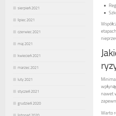
Reg
sierpień 2021
Szk
lipiec 2021
Współcz
etapach
czerwiec 2021
nieprze
maj 2021
Jak
kwiecień 2021
ryz
marzec 2021
Minimal
luty 2021
wpłynąć
styczeń 2021
nawet w
zapewni
grudzień 2020
Warto 
listopad 2020