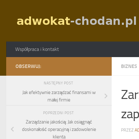
Skip to content
Współpraca i kontakt
OBSERWUJ:
BIZNES
NASTĘPNY POST
Zar
Jak efektywnie zarządzać finansami w
małej firmie
zap
POPRZEDNI POST
Zarządzanie jakością: Jak osiągnąć
doskonałość operacyjną i zadowolenie
PRZEZ
A
klienta