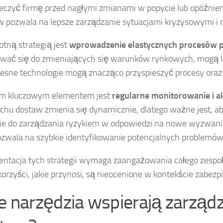
eczyć firmę przed nagłymi zmianami w popycie lub opóźni
 pozwala na lepsze zarządzanie sytuacjami kryzysowymi i m
totną strategią jest
wprowadzenie elastycznych procesów 
wać się do zmieniających się warunków rynkowych, mogą le
sne technologie mogą znacząco przyspieszyć procesy oraz 
ym kluczowym elementem jest
regularne monitorowanie i ak
chu dostaw zmienia się dynamicznie, dlatego ważne jest, 
ie do zarządzania ryzykiem w odpowiedzi na nowe wyzwani
ozwala na szybkie identyfikowanie potencjalnych problemó
ntacja tych strategii wymaga zaangażowania całego zespoł
korzyści, jakie przynosi, są nieocenione w kontekście zabezpi
ie narzędzia wspierają zarząd