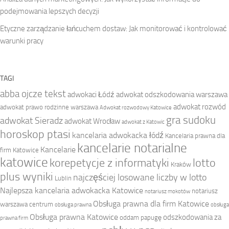
podejmowania lepszych decyzji
Etyczne zarządzanie łańcuchem dostaw: Jak monitorować i kontrolować
warunki pracy
TAGI
abba ojcze tekst
adwokaci Łódź
adwokat odszkodowania warszawa
adwokat rozwód
adwokat prawo rodzinne warszawa
Adwokat rozwodowy Katowice
gra sudoku
adwokat Sieradz
adwokat Wrocław
adwokat z Katowic
horoskop ptasi
kancelaria adwokacka łódź
Kancelaria prawna dla
kancelarie notarialne
Kancelarie
firm Katowice
katowice
korepetycje z informatyki
lotto
Kraków
plus wyniki
najczęściej losowane liczby w lotto
Lublin
Najlepsza kancelaria adwokacka Katowice
notariusz
notariusz mokotów
Obsługa prawna dla firm Katowice
warszawa centrum
obsługa prawna
obsługa
Obsługa prawna Katowice
odszkodowania za
oddam papugę
prawna firm