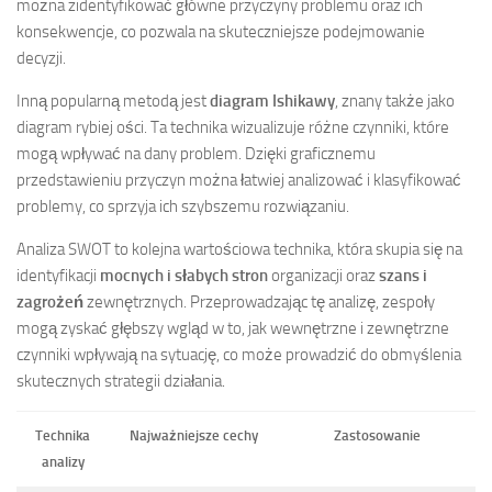
można zidentyfikować główne przyczyny problemu oraz ich
konsekwencje, co pozwala na skuteczniejsze podejmowanie
decyzji.
Inną popularną metodą jest
diagram Ishikawy
, znany także jako
diagram rybiej ości. Ta technika wizualizuje różne czynniki, które
mogą wpływać na dany problem. Dzięki graficznemu
przedstawieniu przyczyn można łatwiej analizować i klasyfikować
problemy, co sprzyja ich szybszemu rozwiązaniu.
Analiza SWOT to kolejna wartościowa technika, która skupia się na
identyfikacji
mocnych i słabych stron
organizacji oraz
szans i
zagrożeń
zewnętrznych. Przeprowadzając tę analizę, zespoły
mogą zyskać głębszy wgląd w to, jak wewnętrzne i zewnętrzne
czynniki wpływają na sytuację, co może prowadzić do obmyślenia
skutecznych strategii działania.
Technika
Najważniejsze cechy
Zastosowanie
analizy