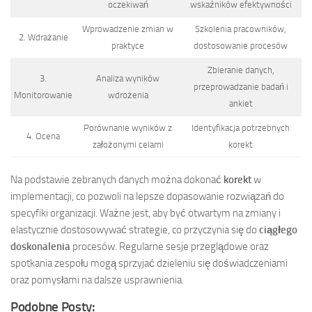
oczekiwań
wskaźników efektywności
Wprowadzenie zmian w
Szkolenia pracowników,
2. Wdrażanie
praktyce
dostosowanie procesów
Zbieranie danych,
3.
Analiza wyników
przeprowadzanie badań i
Monitorowanie
wdrożenia
ankiet
Porównanie wyników z
Identyfikacja potrzebnych
4. Ocena
założonymi celami
korekt
Na podstawie zebranych danych można dokonać
korekt
w
implementacji, co pozwoli na lepsze dopasowanie rozwiązań do
specyfiki organizacji. Ważne jest, aby być otwartym na zmiany i
elastycznie dostosowywać strategie, co przyczynia się do
ciągłego
doskonalenia
procesów. Regularne sesje przeglądowe oraz
spotkania zespołu mogą sprzyjać dzieleniu się doświadczeniami
oraz pomysłami na dalsze usprawnienia.
Podobne Posty: