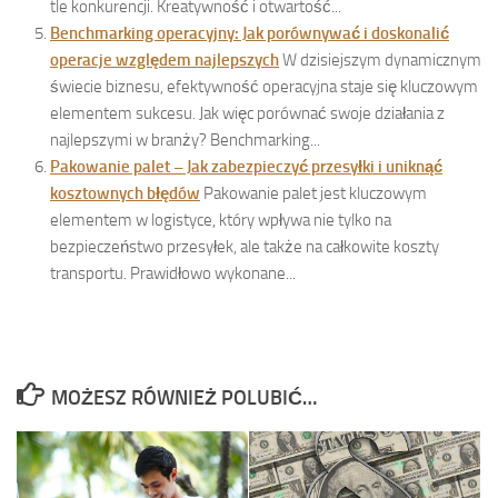
tle konkurencji. Kreatywność i otwartość...
Benchmarking operacyjny: Jak porównywać i doskonalić
operacje względem najlepszych
W dzisiejszym dynamicznym
świecie biznesu, efektywność operacyjna staje się kluczowym
elementem sukcesu. Jak więc porównać swoje działania z
najlepszymi w branży? Benchmarking...
Pakowanie palet – Jak zabezpieczyć przesyłki i uniknąć
kosztownych błędów
Pakowanie palet jest kluczowym
elementem w logistyce, który wpływa nie tylko na
bezpieczeństwo przesyłek, ale także na całkowite koszty
transportu. Prawidłowo wykonane...
MOŻESZ RÓWNIEŻ POLUBIĆ…