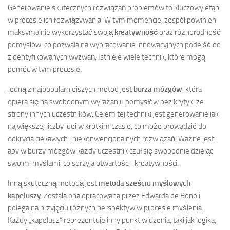
Generowanie skutecznych rozwiązań problemów to kluczowy etap
w procesie ich rozwiązywania. W tym momencie, zespół powinien
maksymalnie wykorzystać swoją
kreatywność
oraz różnorodność
pomysłów, co pozwala na wypracowanie innowacyjnych podejść do
zidentyfikowanych wyzwań. Istnieje wiele technik, które mogą
pomóc w tym procesie.
Jedną z najpopularniejszych metod jest
burza mózgów
, która
opiera się na swobodnym wyrażaniu pomysłów bez krytyki ze
strony innych uczestników. Celem tej techniki jest generowanie jak
największej liczby idei w krótkim czasie, co może prowadzić do
odkrycia ciekawych i niekonwencjonalnych rozwiązań. Ważne jest,
aby w burzy mózgów każdy uczestnik czuł się swobodnie dzieląc
swoimi myślami, co sprzyja otwartości i kreatywności.
Inną skuteczną metodą jest
metoda sześciu myślowych
kapeluszy
. Została ona opracowana przez Edwarda de Bono i
polega na przyjęciu różnych perspektyw w procesie myślenia.
Każdy „kapelusz” reprezentuje inny punkt widzenia, taki jak logika,