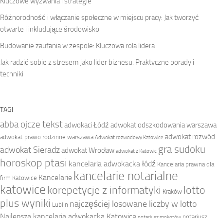
Kluczowe wyzwania i strategie
Różnorodność i włączanie społeczne w miejscu pracy: Jak tworzyć
otwarte i inkludujące środowisko
Budowanie zaufania w zespole: Kluczowa rola lidera
Jak radzić sobie z stresem jako lider biznesu: Praktyczne porady i
techniki
TAGI
abba ojcze tekst
adwokaci Łódź
adwokat odszkodowania warszawa
adwokat rozwód
adwokat prawo rodzinne warszawa
Adwokat rozwodowy Katowice
gra sudoku
adwokat Sieradz
adwokat Wrocław
adwokat z Katowic
horoskop ptasi
kancelaria adwokacka łódź
Kancelaria prawna dla
kancelarie notarialne
Kancelarie
firm Katowice
katowice
korepetycje z informatyki
lotto
Kraków
plus wyniki
najczęściej losowane liczby w lotto
Lublin
Najlepsza kancelaria adwokacka Katowice
notariusz
notariusz mokotów