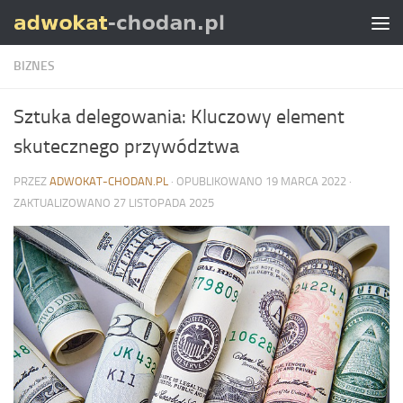
Skip to content
BIZNES
Sztuka delegowania: Kluczowy element
skutecznego przywództwa
PRZEZ
ADWOKAT-CHODAN.PL
· OPUBLIKOWANO
19 MARCA 2022
·
ZAKTUALIZOWANO
27 LISTOPADA 2025