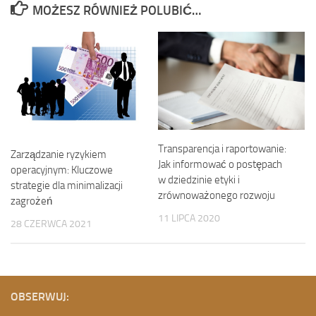
MOŻESZ RÓWNIEŻ POLUBIĆ…
Transparencja i raportowanie:
Zarządzanie ryzykiem
Jak informować o postępach
operacyjnym: Kluczowe
w dziedzinie etyki i
strategie dla minimalizacji
zrównoważonego rozwoju
zagrożeń
11 LIPCA 2020
28 CZERWCA 2021
OBSERWUJ: