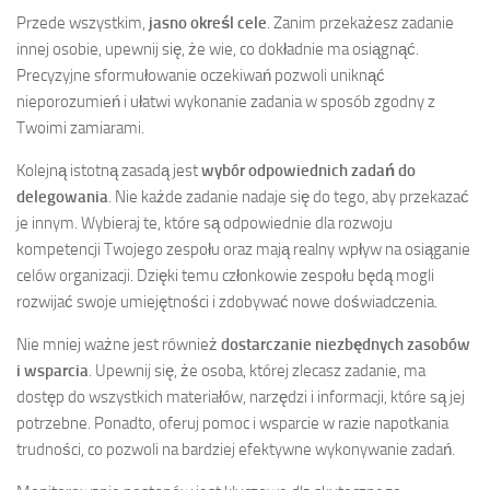
Przede wszystkim,
jasno określ cele
. Zanim przekażesz zadanie
innej osobie, upewnij się, że wie, co dokładnie ma osiągnąć.
Precyzyjne sformułowanie oczekiwań pozwoli uniknąć
nieporozumień i ułatwi wykonanie zadania w sposób zgodny z
Twoimi zamiarami.
Kolejną istotną zasadą jest
wybór odpowiednich zadań do
delegowania
. Nie każde zadanie nadaje się do tego, aby przekazać
je innym. Wybieraj te, które są odpowiednie dla rozwoju
kompetencji Twojego zespołu oraz mają realny wpływ na osiąganie
celów organizacji. Dzięki temu członkowie zespołu będą mogli
rozwijać swoje umiejętności i zdobywać nowe doświadczenia.
Nie mniej ważne jest również
dostarczanie niezbędnych zasobów
i wsparcia
. Upewnij się, że osoba, której zlecasz zadanie, ma
dostęp do wszystkich materiałów, narzędzi i informacji, które są jej
potrzebne. Ponadto, oferuj pomoc i wsparcie w razie napotkania
trudności, co pozwoli na bardziej efektywne wykonywanie zadań.