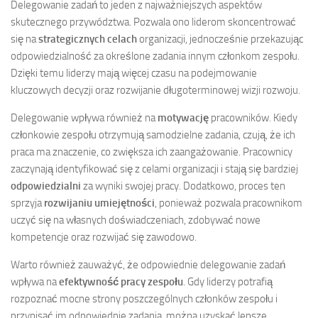
Delegowanie zadań to jeden z najważniejszych aspektów
skutecznego przywództwa. Pozwala ono liderom skoncentrować
się na
strategicznych celach
organizacji, jednocześnie przekazując
odpowiedzialność za określone zadania innym członkom zespołu.
Dzięki temu liderzy mają więcej czasu na podejmowanie
kluczowych decyzji oraz rozwijanie długoterminowej wizji rozwoju.
Delegowanie wpływa również na
motywację
pracowników. Kiedy
członkowie zespołu otrzymują samodzielne zadania, czują, że ich
praca ma znaczenie, co zwiększa ich zaangażowanie. Pracownicy
zaczynają identyfikować się z celami organizacji i stają się bardziej
odpowiedzialni
za wyniki swojej pracy. Dodatkowo, proces ten
sprzyja
rozwijaniu umiejętności
, ponieważ pozwala pracownikom
uczyć się na własnych doświadczeniach, zdobywać nowe
kompetencje oraz rozwijać się zawodowo.
Warto również zauważyć, że odpowiednie delegowanie zadań
wpływa na
efektywność pracy zespołu
. Gdy liderzy potrafią
rozpoznać mocne strony poszczególnych członków zespołu i
przypisać im odpowiednie zadania, można uzyskać lepsze