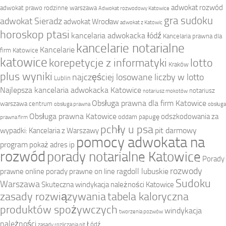
adwokat rozwód
adwokat prawo rodzinne warszawa
Adwokat rozwodowy Katowice
gra sudoku
adwokat Sieradz
adwokat Wrocław
adwokat z Katowic
horoskop ptasi
kancelaria adwokacka łódź
Kancelaria prawna dla
kancelarie notarialne
Kancelarie
firm Katowice
katowice
korepetycje z informatyki
lotto
Kraków
plus wyniki
najczęściej losowane liczby w lotto
Lublin
Najlepsza kancelaria adwokacka Katowice
notariusz
notariusz mokotów
Obsługa prawna dla firm Katowice
warszawa centrum
obsługa prawna
obsługa
Obsługa prawna Katowice
odszkodowania za
oddam papugę
prawna firm
pchły u psa
pit darmowy
wypadki: Kancelaria z Warszawy
pomocy adwokata na
program
pokaż adres ip
rozwód
porady notarialne Katowice
Porady
rozwody
ragdoll lubuskie
prawne online
porady prawne on line
Sudoku
Warszawa
Skuteczna windykacja należności Katowice
zasady rozwiązywania
tabela kaloryczna
produktów spożywczych
windykacja
tworzenia pozwów
należności
Łódź
zasady rozliczania pit