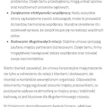
problemów. Dzięki temu przedsiębiorcy mogą unikać sporów
oraz kosztownych procesów sądowych.
Zwiększenie efektywności współpracy:
Kiedy wszystkie
strony są świadome swoich zobowiązań, może to prowadzić
do bardziej harmonijnej współpracy. Wyraźne określenie ról i
oczekiwań sprawia, że zespół skupia się na realizacji wspólnych
celów.
Budowanie długotrwałych relacji:
Stabilne umowy sprzyjają
zaufaniu między partnerami biznesowymi. Dzięki temu, firmy
mogą łatwiej nawiązywać dalsze współprace oraz rozwijać
swoje sieci kontaktów.
Warto również zauważyć, że umowy korporacyjne mają znaczenie
nie tylko w odniesieniu do relacji z klientami i dostawcami, ale
również w kontekście wewnętrznym organizacji. Odpowiednie
dokumenty mogą regulować stosunki między pracownikami, co
pozytywnie wpływa na atmosferę w miejscu pracy i stabilność
kadrową, co jest kluczowe dla długoterminowego rozwoju.
W dzisiejszym skomplikowanym świecie biznesu, właściwe