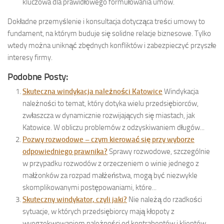
kluczowa dla prawidłowego formułowania umów.
Dokładne przemyślenie i konsultacja dotycząca treści umowy to
fundament, na którym buduje się solidne relacje biznesowe. Tylko
wtedy można uniknąć zbędnych konfliktów i zabezpieczyć przyszłe
interesy firmy.
Podobne Posty:
Skuteczna windykacja należności Katowice
Windykacja
należności to temat, który dotyka wielu przedsiębiorców,
zwłaszcza w dynamicznie rozwijających się miastach, jak
Katowice. W obliczu problemów z odzyskiwaniem długów...
Pozwy rozwodowe – czym kierować się przy wyborze
odpowiedniego prawnika?
Sprawy rozwodowe, szczególnie
w przypadku rozwodów z orzeczeniem o winie jednego z
małżonków za rozpad małżeństwa, mogą być niezwykle
skomplikowanymi postępowaniami, które...
Skuteczny windykator, czyli jaki?
Nie należą do rzadkości
sytuacje, w których przedsiębiorcy mają kłopoty z
wyegzekwowaniem należności od kontrahentów i klientów.