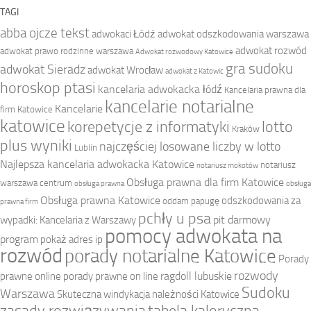
TAGI
abba ojcze tekst
adwokaci Łódź
adwokat odszkodowania warszawa
adwokat rozwód
adwokat prawo rodzinne warszawa
Adwokat rozwodowy Katowice
gra sudoku
adwokat Sieradz
adwokat Wrocław
adwokat z Katowic
horoskop ptasi
kancelaria adwokacka łódź
Kancelaria prawna dla
kancelarie notarialne
Kancelarie
firm Katowice
katowice
korepetycje z informatyki
lotto
Kraków
plus wyniki
najczęściej losowane liczby w lotto
Lublin
Najlepsza kancelaria adwokacka Katowice
notariusz
notariusz mokotów
Obsługa prawna dla firm Katowice
warszawa centrum
obsługa prawna
obsługa
Obsługa prawna Katowice
odszkodowania za
oddam papugę
prawna firm
pchły u psa
pit darmowy
wypadki: Kancelaria z Warszawy
pomocy adwokata na
program
pokaż adres ip
rozwód
porady notarialne Katowice
Porady
rozwody
ragdoll lubuskie
prawne online
porady prawne on line
Sudoku
Warszawa
Skuteczna windykacja należności Katowice