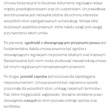
Umowy korporacyjne to kluczowe dokumenty regulujące relacje
między przedsiębiorstwami oraz ich uczestnikami. Ich prawidłowe
skonstruowanie jest niezwykle istotne dla ochrony interesów
wszystkich stron zaangażowanych w transakcję. Istnieje kilka
kluczowych aspektów prawnych, które należy wziąć pod uwagę
przy tworzeniu takich umów.
Po pierwsze,
zgodność z obowiązującymi przepisami prawa
jest
fundamentalna. Każda umowa powinna być zgodna z
obowiązującymi regulacjami na poziomie lokalnym oraz krajowym.
Niezachowanie tych norm może skutkować nieważnością umowy
lub innymi negatywnymi konsekwencjami prawnymi.
Po drugie,
jasność zapisów
jest kluczowa dla zapobiegania
nieporozumieniom. Umowa powinna być napisana w sposób
zrozumiały dla wszystkich stron, unikając niejasnych terminów i
fraz, które mogą budzić wątpliwości. Wyraźne określenie praw i
obowiązków каждой ze stron pozwala uniknąć sporów oraz
konfliktów.