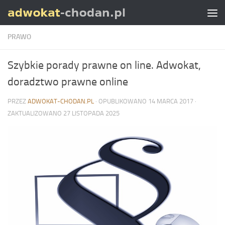
Skip to content
PRAWO
Szybkie porady prawne on line. Adwokat,
doradztwo prawne online
PRZEZ
ADWOKAT-CHODAN.PL
· OPUBLIKOWANO
14 MARCA 2017
·
ZAKTUALIZOWANO
27 LISTOPADA 2025