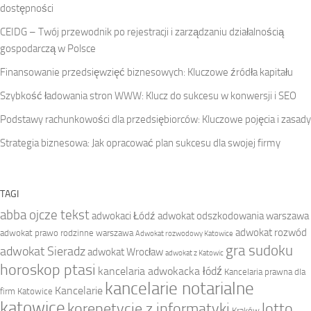
dostępności
CEIDG – Twój przewodnik po rejestracji i zarządzaniu działalnością
gospodarczą w Polsce
Finansowanie przedsięwzięć biznesowych: Kluczowe źródła kapitału
Szybkość ładowania stron WWW: Klucz do sukcesu w konwersji i SEO
Podstawy rachunkowości dla przedsiębiorców: Kluczowe pojęcia i zasady
Strategia biznesowa: Jak opracować plan sukcesu dla swojej firmy
TAGI
abba ojcze tekst
adwokaci Łódź
adwokat odszkodowania warszawa
adwokat rozwód
adwokat prawo rodzinne warszawa
Adwokat rozwodowy Katowice
gra sudoku
adwokat Sieradz
adwokat Wrocław
adwokat z Katowic
horoskop ptasi
kancelaria adwokacka łódź
Kancelaria prawna dla
kancelarie notarialne
Kancelarie
firm Katowice
katowice
korepetycje z informatyki
lotto
Kraków