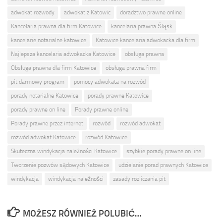
adwokat rozwody
adwokat z Katowic
doradztwo prawne online
Kancelaria prawna dla firm Katowice
kancelaria prawna Śląsk
kancelarie notarialne katowice
Katowice kancelaria adwokacka dla firm
Najlepsza kancelaria adwokacka Katowice
obsługa prawna
Obsługa prawna dla firm Katowice
obsługa prawna firm
pit darmowy program
pomocy adwokata na rozwód
porady notarialne Katowice
porady prawne Katowice
porady prawne on line
Porady prawne online
Porady prawne przez internet
rozwód
rozwód adwokat
rozwód adwokat Katowice
rozwód Katowice
Skuteczna windykacja należności Katowice
szybkie porady prawne on line
Tworzenie pozwów sądowych Katowice
udzielanie porad prawnych Katowice
windykacja
windykacja należności
zasady rozliczania pit
MOŻESZ RÓWNIEŻ POLUBIĆ…