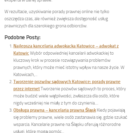
W rezultacie, uzyskiwanie porady prawnej online nie tylko
oszczędza czas, ale również zwiększa dostępność usług
prawniczych dla szerokiego grona odbiorców.
Podobne Posty:
Najlepsza kancelaria adwokacka Katowice – adwokat z
Katowic
Wybór odpowiedniej kancelarii adwokackiej to
kluczowy krok w procesie rozwiązywania problemów
prawnych, który może mieć istotny wpływ na nasze życie. W
Katowicach,...
Tworzenie pozwów sądowych Katowice: porady prawne
przez internet
Tworzenie pozwów sądowych to proces, który
może budzić wiele wątpliwości, zwłaszcza dla osób, które
nigdy wcześniej nie miały z tym do czynienia....
Obsługa prawna – kancelaria prawna Śląsk
Kiedy pojawiają
się problemy prawne, wiele osób zastanawia się, gdzie szukać
wsparcia. Kancelarie prawne na Śląsku oferują różnorodne
usługi, które mogą pomóc...