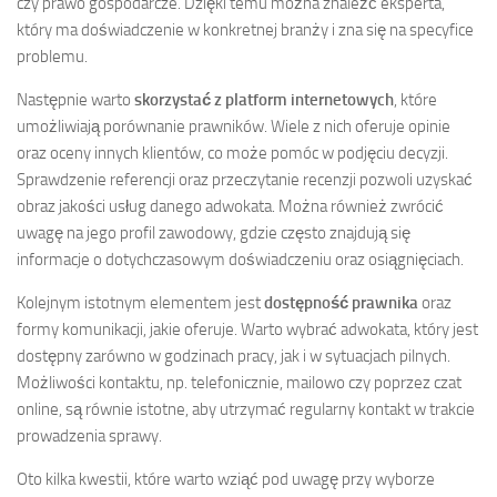
czy prawo gospodarcze. Dzięki temu można znaleźć eksperta,
który ma doświadczenie w konkretnej branży i zna się na specyfice
problemu.
Następnie warto
skorzystać z platform internetowych
, które
umożliwiają porównanie prawników. Wiele z nich oferuje opinie
oraz oceny innych klientów, co może pomóc w podjęciu decyzji.
Sprawdzenie referencji oraz przeczytanie recenzji pozwoli uzyskać
obraz jakości usług danego adwokata. Można również zwrócić
uwagę na jego profil zawodowy, gdzie często znajdują się
informacje o dotychczasowym doświadczeniu oraz osiągnięciach.
Kolejnym istotnym elementem jest
dostępność prawnika
oraz
formy komunikacji, jakie oferuje. Warto wybrać adwokata, który jest
dostępny zarówno w godzinach pracy, jak i w sytuacjach pilnych.
Możliwości kontaktu, np. telefonicznie, mailowo czy poprzez czat
online, są równie istotne, aby utrzymać regularny kontakt w trakcie
prowadzenia sprawy.
Oto kilka kwestii, które warto wziąć pod uwagę przy wyborze