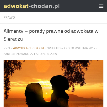
Skip to content
PRAWO
Alimenty – porady prawne od adwokata w
Sieradzu
PRZEZ
ADWOKAT-CHODAN.PL
· OPUBLIKOWANO
30 KWIETNIA 2017
·
ZAKTUALIZOWANO
27 LISTOPADA 2025