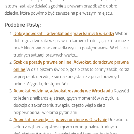
istotne jest, aby działać zgodnie z prawem oraz dbać o dobro
dziecka, które powinno być zawsze na pierwszym miejscu.
Podobne Posty:
Dobry adwokat – adwokat od spraw karnych w Łodzi
Wybór
dobrego adwokata w sprawach karnych to decyzja, która może
mieć kluczowe znaczenie dla wyniku postępowania. W obliczu
trudnych sytuacji prawnych warto...
Szybkie porady prawne on line. Adwokat, doradztwo prawne
online
W dzisiejszym świecie, gdzie czas to cenny zasób, coraz
więcej osób decyduje się na korzystanie z porad prawnych
online. Wygoda, dostępność i...
Adwokat rodzinny, adwokat rozwody we Wrocławiu
Rozwód
to jeden z najbardziej stresujących momentów w życiu, a
decyzja o zakończeniu związku często wiąże się z
niepewnością i wieloma pytaniami....
Adwokat rozwody – sprawy rodzinne w Olsztynie
Rozwód to
jedno z najbardziej stresujących i emocjonalnie trudnych