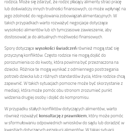
rodzica. Może się zdarzyć, że rodzic płacący alimenty straci pracę
lub doświadczy innych trudności finansowych, co może wpłynąć na
jego zdolność do regulowania zobowiązań alimentacyjnych. W
takich przypadkach warto rozważyć negocjacje dotyczące
wysokości alimentów lub ich tymczasowe zawieszenie, aby
dostosować je do aktualnych możliwości finansowych.
Spory dotyczące
wysokości świadczeń
również mogą stać się
przyczyną konfliktów. Często rodzice nie mogą dojść do
porozumienia co do kwoty, która powinna być przeznaczona na
dziecko. Różnice te mogą wynikać z odmiennego postrzegania
potrzeb dziecka lub z różnych standardów życia, które rodzice chcą
zapewnić. W takich sytuacjach pomocne może być skorzystanie z
mediacji, która może pomóc obu stronom zrozumieć punkt
widzenia drugiej osoby i dojść do kompromisu.
W przypadku stałych konfliktów dotyczących alimentów, warto
również rozważyć
konsultację z prawnikiem
, który może pomóc
w sformułowaniu odpowiednich wniosków do sądu lub doradzić w
kwestiach dotyczących egzekucji alimentów. W takiej sytuacji