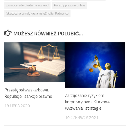
pomocy adwokata na rozwód
Porady prawne online
Skuteczna windykacja należności Katowice
MOŻESZ RÓWNIEŻ POLUBIĆ…
Przestępstwa skarbowe:
Zarządzanie ryzykiem
Regulacje i sankcje prawne
korporacyjnym: Kluczowe
19 LIPCA 2020
wyzwania i strategie
10 CZERWCA 2021