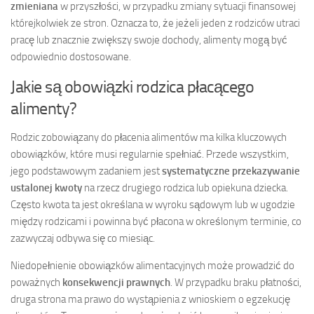
zmieniana
w przyszłości, w przypadku zmiany sytuacji finansowej
którejkolwiek ze stron. Oznacza to, że jeżeli jeden z rodziców utraci
pracę lub znacznie zwiększy swoje dochody, alimenty mogą być
odpowiednio dostosowane.
Jakie są obowiązki rodzica płacącego
alimenty?
Rodzic zobowiązany do płacenia alimentów ma kilka kluczowych
obowiązków, które musi regularnie spełniać. Przede wszystkim,
jego podstawowym zadaniem jest
systematyczne przekazywanie
ustalonej kwoty
na rzecz drugiego rodzica lub opiekuna dziecka.
Często kwota ta jest określana w wyroku sądowym lub w ugodzie
między rodzicami i powinna być płacona w określonym terminie, co
zazwyczaj odbywa się co miesiąc.
Niedopełnienie obowiązków alimentacyjnych może prowadzić do
poważnych
konsekwencji prawnych
. W przypadku braku płatności,
druga strona ma prawo do wystąpienia z wnioskiem o egzekucję