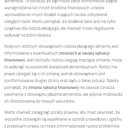
alimentów. To oznacza, że sąd może zlecić komornikowi zajęcie
wynagrodzenia lub innych środków finansowych, a także
wprowadzenie innych działań mających na celu odzyskanie
zaległych kwot. Warto pamiętać, że działanie takie jest nie tylko
uciążliwe dla rodzica płacącego, ale również może negatywnie
wpływać na dobro dziecka.
Kolejnym istotnym obowiązkiem rodzica płacącego alimenty jest
informowanie o ewentualnych
zmianach w swojej sytuacji
finansowej
. Jeśli dochody rodzica ulegają znaczącej zmianie, może
to wpłynąć na wysokość świadczeń alimentacyjnych. Rodzic ma
prawo ubiegać się o ich zmianę, jednak obowiązkiem jest
poinformowanie drugiej strony oraz sądu o takiej sytuacji. Należy
pamiętać, że
zmiana sytuacji finansowej
nie zawsze oznacza
zwolnienie z obowiązku płacenia alimentów, ale jedynie możliwość
ich dostosowania do nowych warunków.
Warto również zasięgnąć porady prawnej, aby mieć pewność, że
wszystkie obowiązki są wypełniane w sposób prawidłowy i zgodny
z przepisami prawa, co może zminimalizować ryzyko problemów