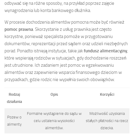
odbywać się na różne sposoby, na przykład poprzez zajęcie
wynagrodzenia lub konta bankowego dłużnika.
W procesie dochodzenia alimentów pomocna może być również
pomoc prawna
. Skorzystanie z usług prawnika jest często
korzystne, ponieważ specjalista pomoże w przygotowaniu
dokumentów, reprezentacji przed sądem oraz udzieli niezbędnych
porad. Ponadto istnieją instytucje, takie jak
fundusz alimentacyjny
,
które wspierają rodziców w sytuacjach, gdy dochodzenie roszczeń
jest utrudnione. Ich zadaniem jest pomoc w egzekwowaniu
alimentów oraz zapewnienie wsparcia finansowego dzieciom w
przypadkach, gdzie rodzic nie wypełnia swoich obowiązków.
Rodzaj
Opis
Korzyści
działania
Formalne wystąpienie do sądu w
Możliwość uzyskania
Pozew o
celu ustalenia wysokości
stałych płatności na rzecz
alimenty
alimentów.
dziecka.