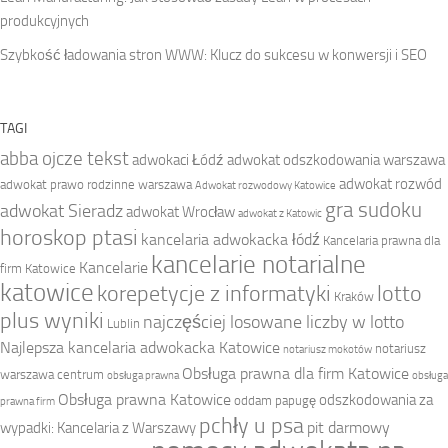
produkcyjnych
Szybkość ładowania stron WWW: Klucz do sukcesu w konwersji i SEO
TAGI
abba ojcze tekst
adwokaci Łódź
adwokat odszkodowania warszawa
adwokat rozwód
adwokat prawo rodzinne warszawa
Adwokat rozwodowy Katowice
gra sudoku
adwokat Sieradz
adwokat Wrocław
adwokat z Katowic
horoskop ptasi
kancelaria adwokacka łódź
Kancelaria prawna dla
kancelarie notarialne
Kancelarie
firm Katowice
katowice
korepetycje z informatyki
lotto
Kraków
plus wyniki
najczęściej losowane liczby w lotto
Lublin
Najlepsza kancelaria adwokacka Katowice
notariusz
notariusz mokotów
Obsługa prawna dla firm Katowice
warszawa centrum
obsługa prawna
obsługa
Obsługa prawna Katowice
odszkodowania za
oddam papugę
prawna firm
pchły u psa
pit darmowy
wypadki: Kancelaria z Warszawy