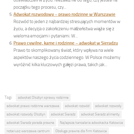
doświadczeń w życiu. Niezależnie od tego, czy jesteś na
początku tego procesu, czy...
Adwokat rozwodowy – prawo rodzinne w Warszawie
Rozwód to jeden z najbardziej stresujących momentów w
życiu, a decyzja o zakończeniu małżeństwa wiąże się z
wieloma emocjami i pytaniami. W...
Prawo cywilne, karne i rodzinne – adwokat w Sieradzu
Prawo to skomplikowany świat, który wpływa na wiele
aspektów naszego życia codziennego. W Polsce możemy
wyróżnić kilka kluczowych gałęzi prawa, takich jak...
Tagi:
adwokat Olsztyn sprawy rodzinne
adwokat prawo rodzinne warszawa
adwokat rozwód
adwokat rozwody
adwokat rozwody Olsztyn
adwokat Sieradz
adwokat Sieradz alimenty
adwokat Sieradz porada prawna
Najlepsza kancelaria adwokacka Katowice
notariusz warszawa centrum
Obsługa prawna dla firm Katowice