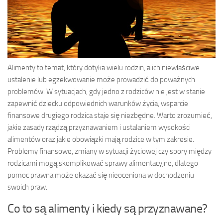
Alimenty to temat, który dotyka wielu rodzin, a ich niewłaściwe
ustalenie lub egzekwowanie może prowadzić do poważnych
problemów. W sytuacjach, gdy jedno z rodziców nie jest w stanie
zapewnić dziecku odpowiednich warunków życia, wsparcie
finansowe drugiego rodzica staje się niezbędne. Warto zrozumieć,
jakie zasady rządzą przyznawaniem i ustalaniem wysokości
alimentów oraz jakie obowiązki mają rodzice w tym zakresie.
Problemy finansowe, zmiany w sytuacji życiowej czy spory między
rodzicami mogą skomplikować sprawy alimentacyjne, dlatego
pomoc prawna może okazać się nieoceniona w dochodzeniu
swoich praw.
Co to są alimenty i kiedy są przyznawane?