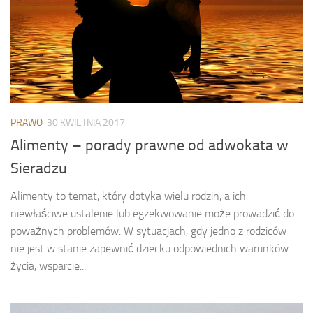
PRAWO
30 KWIETNIA 2017
Alimenty – porady prawne od adwokata w
Sieradzu
Alimenty to temat, który dotyka wielu rodzin, a ich
niewłaściwe ustalenie lub egzekwowanie może prowadzić do
poważnych problemów. W sytuacjach, gdy jedno z rodziców
nie jest w stanie zapewnić dziecku odpowiednich warunków
życia, wsparcie...