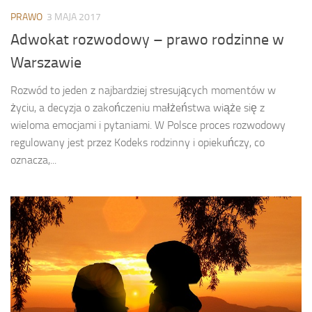
PRAWO
3 MAJA 2017
Adwokat rozwodowy – prawo rodzinne w
Warszawie
Rozwód to jeden z najbardziej stresujących momentów w
życiu, a decyzja o zakończeniu małżeństwa wiąże się z
wieloma emocjami i pytaniami. W Polsce proces rozwodowy
regulowany jest przez Kodeks rodzinny i opiekuńczy, co
oznacza,...