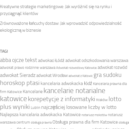
Kreatywne strategie marketingowe: Jak wyróżnić się na rynku i
przyciągnąć klientów
Zrównoważone łańcuchy dostaw: Jak wprowadzić odpowiedzialność
ekologiczną w biznesie
TAGI
abba ojcze tekst
adwokaci Łódź
adwokat odszkodowania warszawa
adwokat rozwód
adwokat prawo rodzinne warszawa
Adwokat rozwodowy Katowice
gra sudoku
adwokat Sieradz
adwokat Wrocław
adwokat z Katowic
horoskop ptasi
kancelaria adwokacka łódź
Kancelaria prawna dla
kancelarie notarialne
Kancelarie
firm Katowice
katowice
korepetycje z informatyki
lotto
Kraków
plus wyniki
najczęściej losowane liczby w lotto
Lublin
Najlepsza kancelaria adwokacka Katowice
notariusz
notariusz mokotów
Obsługa prawna dla firm Katowice
warszawa centrum
obsługa prawna
obsługa