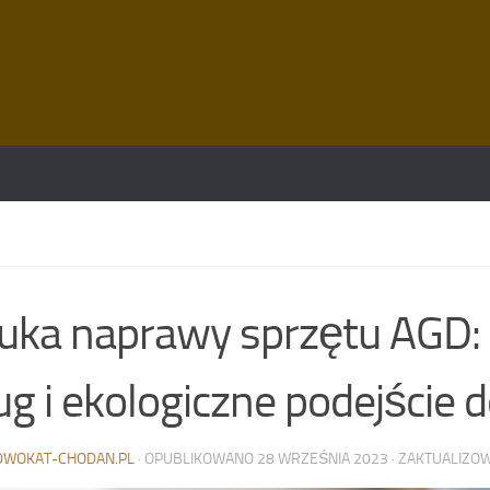
uka naprawy sprzętu AGD:
ug i ekologiczne podejści
DWOKAT-CHODAN.PL
· OPUBLIKOWANO
28 WRZEŚNIA 2023
· ZAKTUALIZ