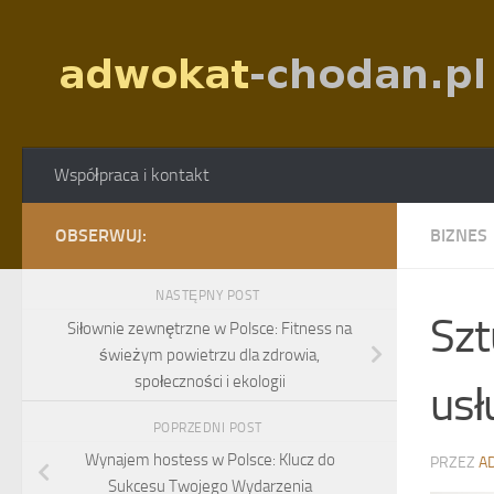
Skip to content
Współpraca i kontakt
OBSERWUJ:
BIZNES
NASTĘPNY POST
Szt
Siłownie zewnętrzne w Polsce: Fitness na
świeżym powietrzu dla zdrowia,
społeczności i ekologii
usł
POPRZEDNI POST
Wynajem hostess w Polsce: Klucz do
PRZEZ
A
Sukcesu Twojego Wydarzenia