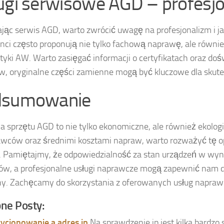
ugi serwisowe AGD – profesjo
jąc serwis AGD, warto zwrócić uwagę na profesjonalizm i j
nci często proponują nie tylko fachową naprawę, ale równi
tyki AW. Warto zasięgać informacji o certyfikatach oraz 
w, oryginalne części zamienne mogą być kluczowe dla skut
dsumowanie
 sprzętu AGD to nie tylko ekonomiczne, ale również ekolog
ców oraz średnimi kosztami napraw, warto rozważyć tę op
. Pamiętajmy, że odpowiedzialność za stan urządzeń w wy
w, a profesjonalne usługi naprawcze mogą zapewnić nam dł
. Zachęcamy do skorzystania z oferowanych usług naprawcz
ne Posty:
ycjonowanie a adres ip
Na sprawdzenie ip jest kilka bardz