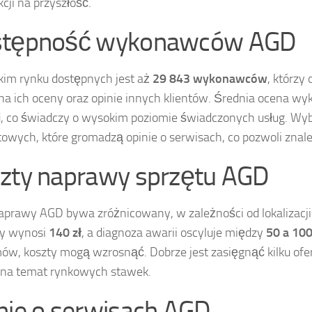
kcji na przyszłość.
stępność wykonawców AGD
kim rynku dostępnych jest aż
29 843 wykonawców
, którzy
a ich oceny oraz opinie innych klientów. Średnia ocena 
i
, co świadczy o wysokim poziomie świadczonych usług. Wybi
towych, które gromadzą opinie o serwisach, co pozwoli znale
zty naprawy sprzętu AGD
aprawy AGD bywa zróżnicowany, w zależności od lokalizacji or
y wynosi
140 zł
, a diagnoza awarii oscyluje między
50 a 100
ów, koszty mogą wzrosnąć. Dobrze jest zasięgnąć kilku ofer
 na temat rynkowych stawek.
nie o serwisach AGD