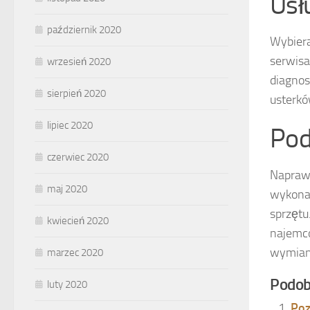
Usł
październik 2020
Wybiera
serwisa
wrzesień 2020
diagnos
sierpień 2020
usterkó
lipiec 2020
Po
czerwiec 2020
Naprawa
maj 2020
wykonaw
sprzętu
kwiecień 2020
najemcó
wymiany
marzec 2020
Podob
luty 2020
Poz