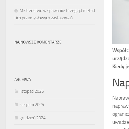
Mistrzostwo w spawaniu: Przegląd metod
i ich przemysłowych zastosowań
NAJNOWSZE KOMENTARZE
Współcz
urządze
Kiedy j
Nap
ARCHIWA
listopad 2025
Naprawa
sierpień 2025
naprawc
ogranic
grudzień 2024
uwadze,