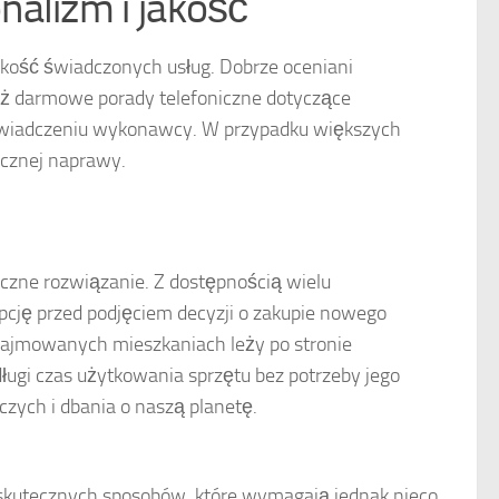
nalizm i jakość
akość świadczonych usług. Dobrze oceniani
eż darmowe porady telefoniczne dotyczące
doświadczeniu wykonawcy. W przypadku większych
ecznej naprawy.
iczne rozwiązanie. Z dostępnością wielu
cję przed podjęciem decyzji o zakupie nowego
najmowanych mieszkaniach leży po stronie
ugi czas użytkowania sprzętu bez potrzeby jego
ych i dbania o naszą planetę.
o skutecznych sposobów, które wymagają jednak nieco