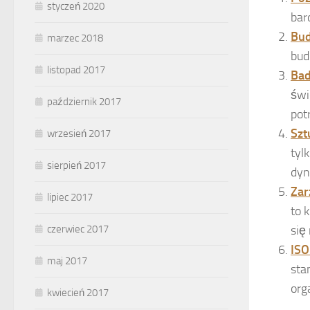
styczeń 2020
bar
Bud
marzec 2018
bud
listopad 2017
Bad
świ
październik 2017
pot
Szt
wrzesień 2017
tyl
sierpień 2017
dyn
Zar
lipiec 2017
to 
się
czerwiec 2017
ISO
maj 2017
sta
org
kwiecień 2017