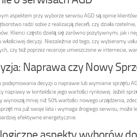
ym aspektem przy wyborze serwisu AGD są opinie klientów.
ębiorstwo radzi sobie z realizacją zleceń, czy działa rzetelni
ów. Klienci często dzielą się zarówno pozytywnymi, jak i
u właściwej decyzji. Niezależnie od tego, czy wybieramy u
ch, czy też poprzez recenzje umieszczone w internecie, war
yzja: Naprawa czy Nowy Sprz
 podejmowania decyzji o naprawie lub wymianie sprzętu AGD,
ty naprawy w kontekście jego wartości rynkowej. Jeżeli sprz
 wynoszą mniej niż 50% wartości nowego urządzenia, zde
sprzęt ma już swoje lata i wymaga drogiego serwisu, może l
bardziej efektywne energetycznie.
logiczne aspekty wyborów do