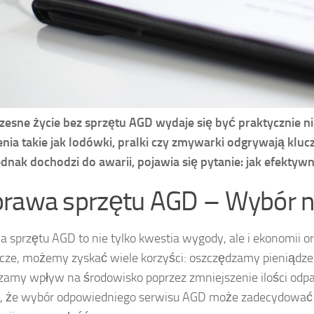
esne życie bez sprzętu AGD wydaje się być praktycznie n
nia takie jak lodówki, pralki czy zmywarki odgrywają k
ednak dochodzi do awarii, pojawia się pytanie: jak efekty
rawa sprzętu AGD – Wybór na
 sprzętu AGD to nie tylko kwestia wygody, ale i ekonomii ora
ze, możemy zyskać wiele korzyści: oszczędzamy pieniądze,
zamy wpływ na środowisko poprzez zmniejszenie ilości odpa
 że wybór odpowiedniego serwisu AGD może zadecydować o