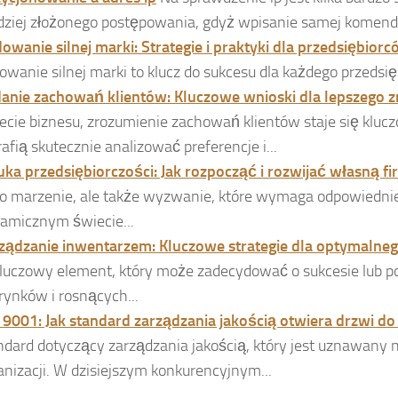
dziej złożonego postępowania, gdyż wpisanie samej komendy 
owanie silnej marki: Strategie i praktyki dla przedsiębior
owanie silnej marki to klucz do sukcesu dla każdego przedsięb
anie zachowań klientów: Kluczowe wnioski dla lepszego 
ecie biznesu, zrozumienie zachowań klientów staje się kluc
rafią skutecznie analizować preferencje i...
uka przedsiębiorczości: Jak rozpocząć i rozwijać własną f
ko marzenie, ale także wyzwanie, które wymaga odpowiednie
amicznym świecie...
ządzanie inwentarzem: Kluczowe strategie dla optymalne
kluczowy element, który może zadecydować o sukcesie lub p
 rynków i rosnących...
 9001: Jak standard zarządzania jakością otwiera drzwi do
ndard dotyczący zarządzania jakością, który jest uznawany 
anizacji. W dzisiejszym konkurencyjnym...