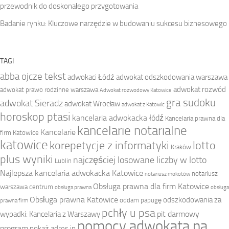
przewodnik do doskonałego przygotowania
Badanie rynku: Kluczowe narzędzie w budowaniu sukcesu biznesowego
TAGI
abba ojcze tekst
adwokaci Łódź
adwokat odszkodowania warszawa
adwokat rozwód
adwokat prawo rodzinne warszawa
Adwokat rozwodowy Katowice
gra sudoku
adwokat Sieradz
adwokat Wrocław
adwokat z Katowic
horoskop ptasi
kancelaria adwokacka łódź
Kancelaria prawna dla
kancelarie notarialne
Kancelarie
firm Katowice
katowice
korepetycje z informatyki
lotto
Kraków
plus wyniki
najczęściej losowane liczby w lotto
Lublin
Najlepsza kancelaria adwokacka Katowice
notariusz
notariusz mokotów
Obsługa prawna dla firm Katowice
warszawa centrum
obsługa prawna
obsługa
Obsługa prawna Katowice
odszkodowania za
oddam papugę
prawna firm
pchły u psa
pit darmowy
wypadki: Kancelaria z Warszawy
pomocy adwokata na
program
pokaż adres ip