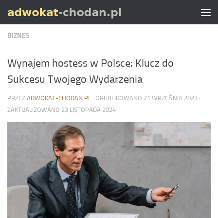
Skip to content
BIZNES
Wynajem hostess w Polsce: Klucz do
Sukcesu Twojego Wydarzenia
PRZEZ
ADWOKAT-CHODAN.PL
· OPUBLIKOWANO
21 WRZEŚNIA 2023
·
ZAKTUALIZOWANO
23 LISTOPADA 2024