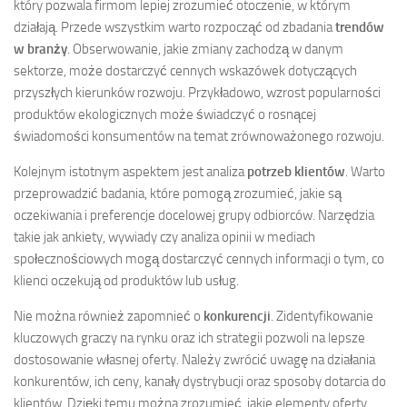
który pozwala firmom lepiej zrozumieć otoczenie, w którym
działają. Przede wszystkim warto rozpocząć od zbadania
trendów
w branży
. Obserwowanie, jakie zmiany zachodzą w danym
sektorze, może dostarczyć cennych wskazówek dotyczących
przyszłych kierunków rozwoju. Przykładowo, wzrost popularności
produktów ekologicznych może świadczyć o rosnącej
świadomości konsumentów na temat zrównoważonego rozwoju.
Kolejnym istotnym aspektem jest analiza
potrzeb klientów
. Warto
przeprowadzić badania, które pomogą zrozumieć, jakie są
oczekiwania i preferencje docelowej grupy odbiorców. Narzędzia
takie jak ankiety, wywiady czy analiza opinii w mediach
społecznościowych mogą dostarczyć cennych informacji o tym, co
klienci oczekują od produktów lub usług.
Nie można również zapomnieć o
konkurencji
. Zidentyfikowanie
kluczowych graczy na rynku oraz ich strategii pozwoli na lepsze
dostosowanie własnej oferty. Należy zwrócić uwagę na działania
konkurentów, ich ceny, kanały dystrybucji oraz sposoby dotarcia do
klientów. Dzięki temu można zrozumieć, jakie elementy oferty