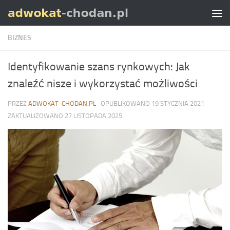
Skip to content
BIZNES
Identyfikowanie szans rynkowych: Jak
znaleźć nisze i wykorzystać możliwości
PRZEZ
ADWOKAT-CHODAN.PL
· OPUBLIKOWANO
19 STYCZNIA 2021
·
ZAKTUALIZOWANO
27 LISTOPADA 2025