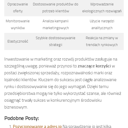
Opracowanie
Dostosowanie produktów do
Wprowadzenie
oferty
potrzeb klientów
ekologicznych rozwiązań
Monitorowanie
Analiza kampanii
Użycie narzędzi
wyników
marketingowych
analitycznych
Szybkie dostosowywanie
Reakcja na zmiany w
Elastyczność
strategii
trendach rynkowych
Inwestowanie w marketing oraz rozwój produktów zasługuje na
szczególną uwagę, ponieważ przynosi to
znaczące korzyści
w
postaci zwiększonej sprzedaży, rozpoznawalności marki oraz
lojalności klientów. Kluczem do sukcesu jest ciągłe analizowanie
rynku i dostosowywanie się do jego wymagań. Dzięki temu
przedsiębiorstwa mogą nie tylko wykorzystać szanse, ale również
osiągnąć trwały sukces w konkurencyjnym środowisku
biznesowym.
Podobne Posty:
Pozycjonowanie a adres ip
Na sprawdzenie ip jest kilka