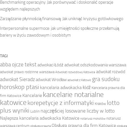
Benchmarking operacyjny: Jak porównywać i doskonalić operacje
względem najlepszych
Zarządzanie płynnością finansową: Jak uniknąć kryzysu gotówkowego
Interpersonalne supermoce: jak umiejętności społeczne przełamują
bariery w życiu zawodowym i osobistym
TAGI
abba ojcze tekst
adwokaci Łódź
adwokat odszkodowania warszawa
adwokat rozwód
adwokat prawo rodzinne warszawa
Adwokat rozwodowy Katowice
gra sudoku
adwokat Sieradz
adwokat Wrocław
adwokat z Katowic
horoskop ptasi
kancelaria adwokacka łódź
Kancelaria prawna dla
kancelarie notarialne
Kancelarie
firm Katowice
katowice
korepetycje z informatyki
lotto
Kraków
plus wyniki
najczęściej losowane liczby w lotto
Lublin
Najlepsza kancelaria adwokacka Katowice
notariusz
notariusz mokotów
Obsługa prawna dla firm Katowice
warszawa centrum
obsługa prawna
obsługa