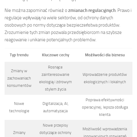
Nie można zapominać również o
zmianach regulacyjnych
. Prawo i
regulacje wpływają na wiele sektorów, od ochrony danych
osobowych po normy dotyczące bezpieczeństwa produktów.
Zrozumienie tych zmian pozwala przedsiębiorcom na szybsze
reagowanie i unikanie potencjalnych problemów.
Typ trendu
Kluczowe cechy
Możliwości dla biznesu
Rosnące
Zmiany w
zainteresowanie
Wprowadzenie produktów
zachowaniach
ekologią i zdrowym
ekologicznych i lokalnych
konsumentów
stylem życia
Poprawa efektywności
Nowe
Digitalizacja, AI,
operacyjnej, lepsza obsługa
technologie
automatyzacja
klienta
Nowe przepisy
Możliwość wprowadzenia
Zmiany
dotyczące ochrony
innowacyjnych rozwiązań