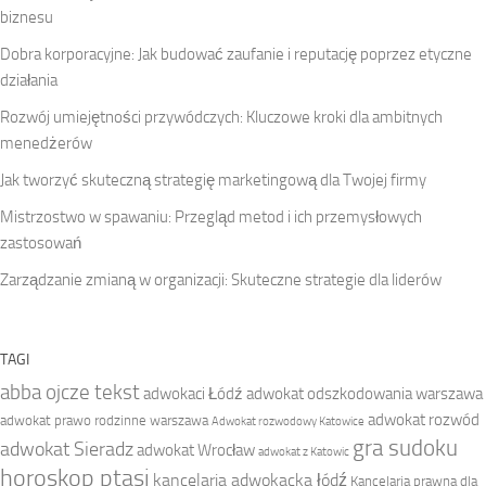
biznesu
Dobra korporacyjne: Jak budować zaufanie i reputację poprzez etyczne
działania
Rozwój umiejętności przywódczych: Kluczowe kroki dla ambitnych
menedżerów
Jak tworzyć skuteczną strategię marketingową dla Twojej firmy
Mistrzostwo w spawaniu: Przegląd metod i ich przemysłowych
zastosowań
Zarządzanie zmianą w organizacji: Skuteczne strategie dla liderów
TAGI
abba ojcze tekst
adwokaci Łódź
adwokat odszkodowania warszawa
adwokat rozwód
adwokat prawo rodzinne warszawa
Adwokat rozwodowy Katowice
gra sudoku
adwokat Sieradz
adwokat Wrocław
adwokat z Katowic
horoskop ptasi
kancelaria adwokacka łódź
Kancelaria prawna dla