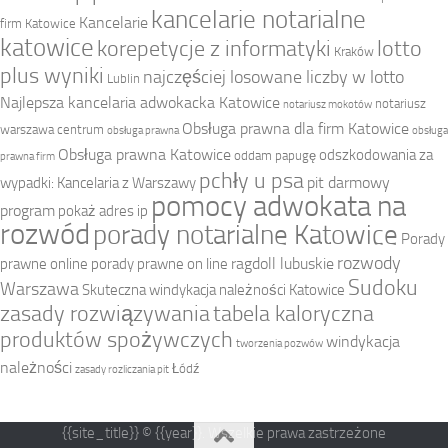
kancelarie notarialne
Kancelarie
firm Katowice
katowice
korepetycje z informatyki
lotto
Kraków
plus wyniki
najczęściej losowane liczby w lotto
Lublin
Najlepsza kancelaria adwokacka Katowice
notariusz
notariusz mokotów
Obsługa prawna dla firm Katowice
warszawa centrum
obsługa prawna
obsługa
Obsługa prawna Katowice
odszkodowania za
oddam papugę
prawna firm
pchły u psa
pit darmowy
wypadki: Kancelaria z Warszawy
pomocy adwokata na
program
pokaż adres ip
rozwód
porady notarialne Katowice
Porady
rozwody
ragdoll lubuskie
prawne online
porady prawne on line
Sudoku
Warszawa
Skuteczna windykacja należności Katowice
zasady rozwiązywania
tabela kaloryczna
produktów spożywczych
windykacja
tworzenia pozwów
należności
Łódź
zasady rozliczania pit
{{site_title}} © {{year}}. Wszelkie prawa zastrzeżone