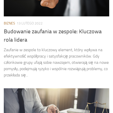
BIZNES
13 LUTEGO 2022
Budowanie zaufania w zespole: Kluczowa
rola lidera
Zaufanie w zespole to kluczowy element, który wpływa na
efektywność współpracy i satysfakcję pracowników. Gdy
członkowie grupy ufają sobie nawzajem, otwierają się na nowe
pomysły, podejmują ryzyko i wspólnie rozwiązują problemy, co
przekłada się...