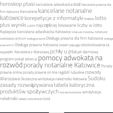
horoskop ptasi
kancelaria adwokacka łódź
Kancelaria prawna dla
kancelarie notarialne
Kancelarie
firm Katowice
katowice
korepetycje z informatyki
lotto
Kraków
plus wyniki
najczęściej losowane liczby w lotto
Lublin
Najlepsza kancelaria adwokacka Katowice
notariusz
notariusz mokotów
Obsługa prawna dla firm Katowice
warszawa centrum
obsługa prawna
obsługa
Obsługa prawna Katowice
odszkodowania za
oddam papugę
prawna firm
pchły u psa
pit darmowy
wypadki: Kancelaria z Warszawy
pomocy adwokata na
program
pokaż adres ip
rozwód
porady notarialne Katowice
Porady
rozwody
ragdoll lubuskie
prawne online
porady prawne on line
Sudoku
Warszawa
Skuteczna windykacja należności Katowice
zasady rozwiązywania
tabela kaloryczna
produktów spożywczych
windykacja
tworzenia pozwów
należności
Łódź
zasady rozliczania pit