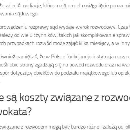
e zalecić mediacje, które mają na celu osiągnięcie porozum
owania sądowego.
prowadzeniu rozprawy sąd wydaje wyrok rozwodowy. Czas 
 zależy od wielu czynników, takich jak skomplikowanie spra
ych przypadkach rozwód może zająć kilka miesięcy, a w innych
ównież pamiętać, że w Polsce funkcjonuje instytucja rozwod
 jeśli obie strony zgadzają się na powód rozwodu oraz na wa
e spór dotyczący obiektów do podziału majątkowego lub opieki
.
ie są koszty związane z rozw
okata?
związane z rozwodem mogą być bardzo różne i zależą od ki