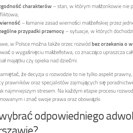
zgodność charakterów
– stan, w którym małżonkowie nie pot
fliktowa;
wierność
– łamanie zasad wierności małżeńskiej przez jedn
zególne przypadki przemocy
– sytuacje, w których dochodzi
awe, w Polsce można także orzec rozwód
bez orzekania o w
wać o wygaśnięciu małżeństwa, co znacząco upraszcza cały
ział majątku czy opieka nad dziećmi.
amiętać, że decyzja o rozwodzie to nie tylko aspekt prawny
y prawników oraz specjalistów zajmujących się poradnictw
jak najmniejszym stresem. Na każdym etapie procesu rozwod
mowanym i znać swoje prawa oraz obowiązki.
 wybrać odpowiedniego adw
szawie?