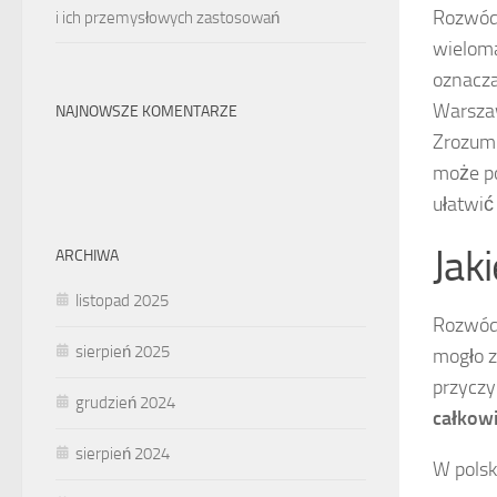
Rozwód 
i ich przemysłowych zastosowań
wieloma
oznacza
Warszaw
NAJNOWSZE KOMENTARZE
Zrozumi
może po
ułatwić
Jak
ARCHIWA
listopad 2025
Rozwód 
sierpień 2025
mogło z
przyczy
grudzień 2024
całkowi
sierpień 2024
W polsk