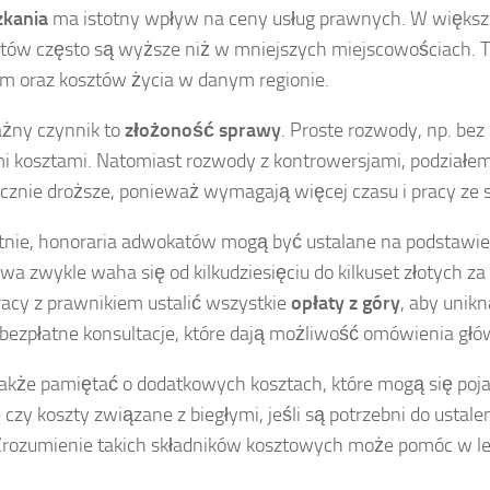
zkania
ma istotny wpływ na ceny usług prawnych. W większy
ów często są wyższe niż w mniejszych miejscowościach. To
 oraz kosztów życia w danym regionie.
żny czynnik to
złożoność sprawy
. Proste rozwody, np. bez
i kosztami. Natomiast rozwody z kontrowersjami, podziałe
cznie droższe, ponieważ wymagają więcej czasu i pracy ze 
tnie, honoraria adwokatów mogą być ustalane na podstawi
wa zwykle waha się od kilkudziesięciu do kilkuset złotych z
acy z prawnikiem ustalić wszystkie
opłaty z góry
, aby unik
 bezpłatne konsultacje, które dają możliwość omówienia głó
akże pamiętać o dodatkowych kosztach, które mogą się poja
czy koszty związane z biegłymi, jeśli są potrzebni do usta
 Zrozumienie takich składników kosztowych może pomóc w 