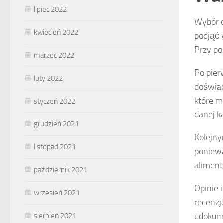
lipiec 2022
Wybór o
kwiecień 2022
podjąć
Przy po
marzec 2022
Po pier
luty 2022
doświad
które m
styczeń 2022
danej k
grudzień 2021
Kolejn
listopad 2021
poniewa
aliment
październik 2021
Opinie 
wrzesień 2021
recenzj
udokum
sierpień 2021