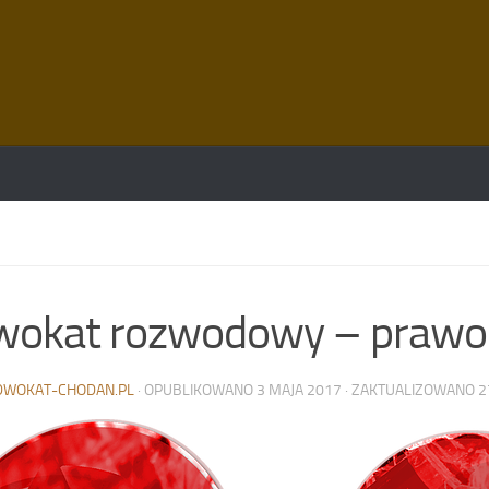
wokat rozwodowy – prawo 
DWOKAT-CHODAN.PL
· OPUBLIKOWANO
3 MAJA 2017
· ZAKTUALIZOWANO
2