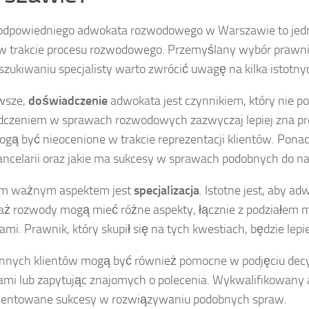
dpowiedniego adwokata rozwodowego w Warszawie to jedna 
 w trakcie procesu rozwodowego. Przemyślany wybór praw
szukiwaniu specjalisty warto zwrócić uwagę na kilka istotn
wsze,
doświadczenie
adwokata jest czynnikiem, który nie p
czeniem w sprawach rozwodowych zazwyczaj lepiej zna pro
ogą być nieocenione w trakcie reprezentacji klientów. Ponad
ancelarii oraz jakie ma sukcesy w sprawach podobnych do na
ym ważnym aspektem jest
specjalizacja
. Istotne jest, aby a
ż rozwody mogą mieć różne aspekty, łącznie z podziałem ma
ami. Prawnik, który skupił się na tych kwestiach, będzie le
innych klientów mogą być również pomocne w podjęciu decyzj
ami lub zapytując znajomych o polecenia. Wykwalifikowany
entowane sukcesy w rozwiązywaniu podobnych spraw.