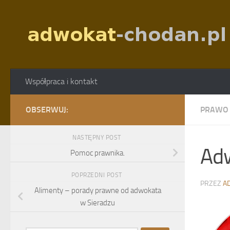
Skip to content
Współpraca i kontakt
OBSERWUJ:
PRAWO
NASTĘPNY POST
Ad
Pomoc prawnika.
POPRZEDNI POST
PRZEZ
A
Alimenty – porady prawne od adwokata
w Sieradzu