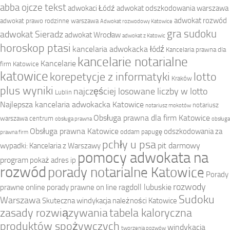
abba ojcze tekst
adwokaci Łódź
adwokat odszkodowania warszawa
adwokat rozwód
adwokat prawo rodzinne warszawa
Adwokat rozwodowy Katowice
gra sudoku
adwokat Sieradz
adwokat Wrocław
adwokat z Katowic
horoskop ptasi
kancelaria adwokacka łódź
Kancelaria prawna dla
kancelarie notarialne
Kancelarie
firm Katowice
katowice
korepetycje z informatyki
lotto
Kraków
plus wyniki
najczęściej losowane liczby w lotto
Lublin
Najlepsza kancelaria adwokacka Katowice
notariusz
notariusz mokotów
Obsługa prawna dla firm Katowice
warszawa centrum
obsługa prawna
obsługa
Obsługa prawna Katowice
odszkodowania za
oddam papugę
prawna firm
pchły u psa
pit darmowy
wypadki: Kancelaria z Warszawy
pomocy adwokata na
program
pokaż adres ip
rozwód
porady notarialne Katowice
Porady
rozwody
ragdoll lubuskie
prawne online
porady prawne on line
Sudoku
Warszawa
Skuteczna windykacja należności Katowice
zasady rozwiązywania
tabela kaloryczna
produktów spożywczych
windykacja
tworzenia pozwów