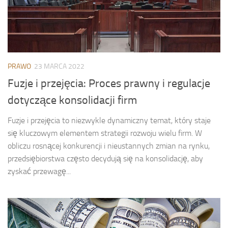
PRAWO
23 MARCA 2022
Fuzje i przejęcia: Proces prawny i regulacje
dotyczące konsolidacji firm
Fuzje i przejęcia to niezwykle dynamiczny temat, który staje
się kluczowym elementem strategii rozwoju wielu firm. W
obliczu rosnącej konkurencji i nieustannych zmian na rynku,
przedsiębiorstwa często decydują się na konsolidację, aby
zyskać przewagę...