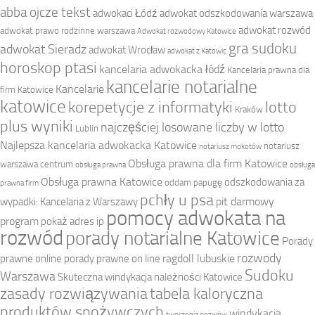
abba ojcze tekst
adwokaci Łódź
adwokat odszkodowania warszawa
adwokat rozwód
adwokat prawo rodzinne warszawa
Adwokat rozwodowy Katowice
gra sudoku
adwokat Sieradz
adwokat Wrocław
adwokat z Katowic
horoskop ptasi
kancelaria adwokacka łódź
Kancelaria prawna dla
kancelarie notarialne
Kancelarie
firm Katowice
katowice
korepetycje z informatyki
lotto
Kraków
plus wyniki
najczęściej losowane liczby w lotto
Lublin
Najlepsza kancelaria adwokacka Katowice
notariusz
notariusz mokotów
Obsługa prawna dla firm Katowice
warszawa centrum
obsługa prawna
obsługa
Obsługa prawna Katowice
odszkodowania za
oddam papugę
prawna firm
pchły u psa
pit darmowy
wypadki: Kancelaria z Warszawy
pomocy adwokata na
program
pokaż adres ip
rozwód
porady notarialne Katowice
Porady
rozwody
ragdoll lubuskie
prawne online
porady prawne on line
Sudoku
Warszawa
Skuteczna windykacja należności Katowice
zasady rozwiązywania
tabela kaloryczna
produktów spożywczych
windykacja
tworzenia pozwów