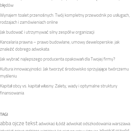
błędów
Wynajem toalet przenośnych: Twój kompletny przewodnik po usługach,
rodzajach i zamówieniach online
Jak budować i utrzymywać silny zespół w organizacji
Kancelaria prawna – prawo budowlane, umowy deweloperskie: jak
znaleźć dobrego adwokata
Jak wybrać najlepszego producenta opakowań dla Twojej firmy?
Kultura innowacyjności: Jak tworzyć środowisko sprzyjające twórczemu
myśleniu
Kapitał obcy vs. kapitał własny: Zalety, wady i optymalne struktury
finansowania
TAGI
abba ojcze tekst
adwokaci Łódź
adwokat odszkodowania warszawa
adwokat rozwód
adwokat prawo rodzinne warszawa