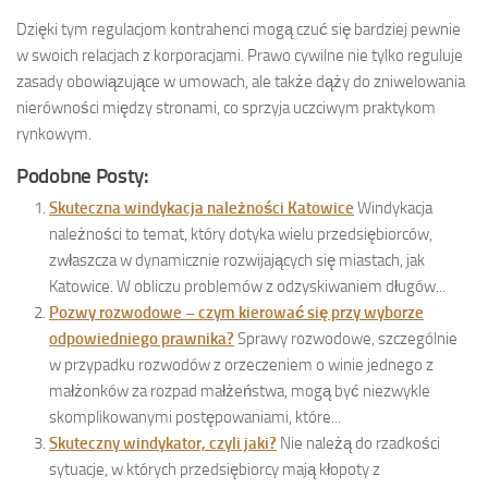
Dzięki tym regulacjom kontrahenci mogą czuć się bardziej pewnie
w swoich relacjach z korporacjami. Prawo cywilne nie tylko reguluje
zasady obowiązujące w umowach, ale także dąży do zniwelowania
nierówności między stronami, co sprzyja uczciwym praktykom
rynkowym.
Podobne Posty:
Skuteczna windykacja należności Katowice
Windykacja
należności to temat, który dotyka wielu przedsiębiorców,
zwłaszcza w dynamicznie rozwijających się miastach, jak
Katowice. W obliczu problemów z odzyskiwaniem długów...
Pozwy rozwodowe – czym kierować się przy wyborze
odpowiedniego prawnika?
Sprawy rozwodowe, szczególnie
w przypadku rozwodów z orzeczeniem o winie jednego z
małżonków za rozpad małżeństwa, mogą być niezwykle
skomplikowanymi postępowaniami, które...
Skuteczny windykator, czyli jaki?
Nie należą do rzadkości
sytuacje, w których przedsiębiorcy mają kłopoty z