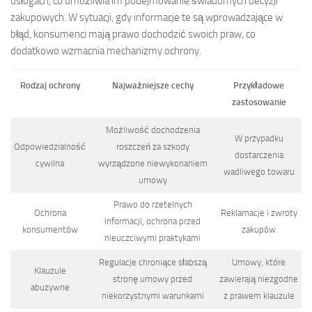
usługach, co umożliwia im podejmowanie świadomych decyzji
zakupowych. W sytuacji, gdy informacje te są wprowadzające w
błąd, konsumenci mają prawo dochodzić swoich praw, co
dodatkowo wzmacnia mechanizmy ochrony.
Rodzaj ochrony
Najważniejsze cechy
Przykładowe
zastosowanie
Możliwość dochodzenia
W przypadku
Odpowiedzialność
roszczeń za szkody
dostarczenia
cywilna
wyrządzone niewykonaniem
wadliwego towaru
umowy
Prawo do rzetelnych
Ochrona
Reklamacje i zwroty
informacji, ochrona przed
konsumentów
zakupów
nieuczciwymi praktykami
Regulacje chroniące słabszą
Umowy, które
Klauzule
stronę umowy przed
zawierają niezgodne
abuzywne
niekorzystnymi warunkami
z prawem klauzule