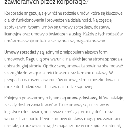
zawieranych przez korporacje?
Korporacje angażują się w różne rodzaje umów, które są kluczowe
dla ich funkcjonowania i prowadzenia działalności. Najczęściej
spotykanymi typami umów są umowy sprzedaży, dostawy,
licencyjne oraz umowy o świadczenie usług. Każdy z tych rodzajów
umów ma swoje unikalne cechy oraz wymagania prawne.
Umowy sprzedaży
są jednymi z najpopularniejszych form
umownych. Regulują one warunki, na jakich jedna strona sprzedaje
dobra drugiej stronie. Oprócz ceny, umowa ta powinna obejmować
szczegóły dotyczące jakości towaru oraz terminu dostawy. W
przypadku naruszenia warunków umowy, strona poszkodowana
może dochodzić swoich praw na drodze sądowej.
Kolejnym powszechnym typem są
umowy dostawy
, które ustalają
zasady dostarczania towarów. Takie umowy są kluczowe w
logistyce i dostawach, ponieważ określają terminy, ilości oraz
warunki transportu. Pewne umowy dostawy mogą być zawierane
na stałe, co pozwala na ciągłe zaopatrzenie w niezbędne materiały.