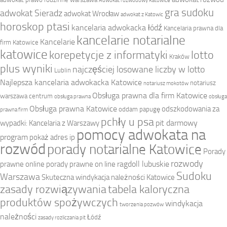
Adwokat rozwodowy Katowice
gra sudoku
adwokat Sieradz
adwokat Wrocław
adwokat z Katowic
horoskop ptasi
kancelaria adwokacka łódź
Kancelaria prawna dla
kancelarie notarialne
Kancelarie
firm Katowice
katowice
korepetycje z informatyki
lotto
Kraków
plus wyniki
najczęściej losowane liczby w lotto
Lublin
Najlepsza kancelaria adwokacka Katowice
notariusz
notariusz mokotów
Obsługa prawna dla firm Katowice
warszawa centrum
obsługa prawna
obsługa
Obsługa prawna Katowice
odszkodowania za
oddam papugę
prawna firm
pchły u psa
pit darmowy
wypadki: Kancelaria z Warszawy
pomocy adwokata na
program
pokaż adres ip
rozwód
porady notarialne Katowice
Porady
rozwody
ragdoll lubuskie
prawne online
porady prawne on line
Sudoku
Warszawa
Skuteczna windykacja należności Katowice
zasady rozwiązywania
tabela kaloryczna
produktów spożywczych
windykacja
tworzenia pozwów
należności
Łódź
zasady rozliczania pit