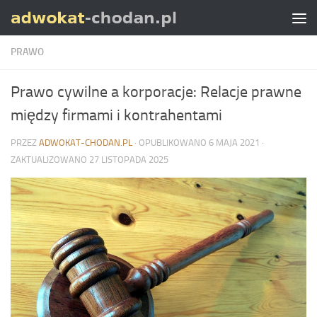
Skip to content
PRAWO
Prawo cywilne a korporacje: Relacje prawne
między firmami i kontrahentami
PRZEZ
ADWOKAT-CHODAN.PL
· OPUBLIKOWANO
6 MAJA 2021
·
ZAKTUALIZOWANO
27 LISTOPADA 2025