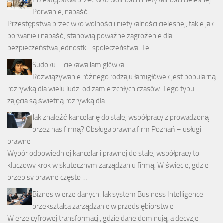
Porwanie, napaść
Przestępstwa przeciwko wolności i nietykalności cielesnej, takie jak
porwanie i napaść, stanowią poważne zagrożenie dla
bezpieczeństwa jednostki i społeczeństwa. Te …
Sudoku – ciekawa łamigłówka
Rozwiązywanie różnego rodzaju łamigłówek jest popularną
rozrywką dla wielu ludzi od zamierzchłych czasów. Tego typu
zajęcia są świetną rozrywką dla …
Jak znaleźć kancelarię do stałej współpracy z prowadzoną
przez nas firmą? Obsługa prawna firm Poznań – usługi
prawne
Wybór odpowiedniej kancelarii prawnej do stałej współpracy to
kluczowy krok w skutecznym zarządzaniu firmą. W świecie, gdzie
przepisy prawne często …
Biznes w erze danych: Jak system Business Intelligence
przekształca zarządzanie w przedsiębiorstwie
W erze cyfrowej transformacji, gdzie dane dominują, a decyzje