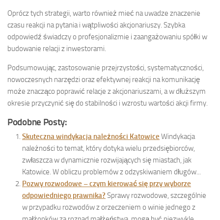
Oprócz tych strategii, warto również mieć na uwadze znaczenie
czasu reakcji na pytania i wątpliwości akcjonariuszy. Szybka
odpowiedź świadczy o profesjonalizmie i zaangażowaniu spółki w
budowanie relacji z inwestorami.
Podsumowując, zastosowanie przejrzystości, systematyczności,
nowoczesnych narzędzi oraz efektywnej reakcji na komunikację
może znacząco poprawić relacje z akcjonariuszami, a w dłuższym
okresie przyczynić się do stabilności i wzrostu wartości akcji firmy.
Podobne Posty:
Skuteczna windykacja należności Katowice
Windykacja
należności to temat, który dotyka wielu przedsiębiorców,
zwłaszcza w dynamicznie rozwijających się miastach, jak
Katowice. W obliczu problemów z odzyskiwaniem długów...
Pozwy rozwodowe – czym kierować się przy wyborze
odpowiedniego prawnika?
Sprawy rozwodowe, szczególnie
w przypadku rozwodów z orzeczeniem o winie jednego z
małżonków za rozpad małżeństwa, mogą być niezwykle