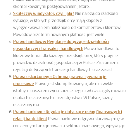
skomplikowanymi postępowaniami, które...
Skuteczny windykator, czyli jaki?
Nie należą do rzadkości
sytuacje, w których przedsiębiorcy mają kłopoty z
wyegzekwowaniem należności od kontrahentów i klientów.
Powodów przeterminowanych płatności jest wiele...
Prawo handlowe: Regulacje dotyczące działalności
gospodarczej i transakcji handlowych
Prawo handlowe to
kluczowy temat dla każdego przedsiębiorcy, który pragnie
prowadzić działalność gospodarczą w Polsce. Zrozumienie
regulacji dotyczących transakcji handlowych oraz zasad...
Prawa oskarżonego: Ochrona prawna i gwarancje
procesowe
Prawo jest skomplikowanym, ale niezwykle
istotnym obszarem życia społecznego, zwłaszcza gdy mowa o
osobach oskarżonych o przestępstwa. W Polsce, każdy
oskarżony ma...
Prawo bankowe: Regulacje dotyczące usług finansowych i
relacji bank-klient
Prawo bankowe odgrywa kluczową rolę w
codziennym funkcjonowaniu sektora finansowego, wpływając