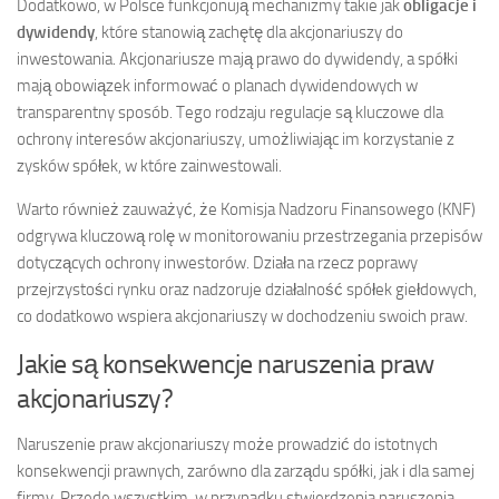
Dodatkowo, w Polsce funkcjonują mechanizmy takie jak
obligacje i
dywidendy
, które stanowią zachętę dla akcjonariuszy do
inwestowania. Akcjonariusze mają prawo do dywidendy, a spółki
mają obowiązek informować o planach dywidendowych w
transparentny sposób. Tego rodzaju regulacje są kluczowe dla
ochrony interesów akcjonariuszy, umożliwiając im korzystanie z
zysków spółek, w które zainwestowali.
Warto również zauważyć, że Komisja Nadzoru Finansowego (KNF)
odgrywa kluczową rolę w monitorowaniu przestrzegania przepisów
dotyczących ochrony inwestorów. Działa na rzecz poprawy
przejrzystości rynku oraz nadzoruje działalność spółek giełdowych,
co dodatkowo wspiera akcjonariuszy w dochodzeniu swoich praw.
Jakie są konsekwencje naruszenia praw
akcjonariuszy?
Naruszenie praw akcjonariuszy może prowadzić do istotnych
konsekwencji prawnych, zarówno dla zarządu spółki, jak i dla samej
firmy. Przede wszystkim, w przypadku stwierdzenia naruszenia,