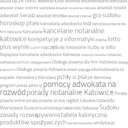
abba ojcze tekst
adwokaci Łódź
adwokat odszkodowania warszawa
adwokat rozwód
adwokat prawo rodzinne warszawa
Adwokat rozwodowy Katowice
gra sudoku
adwokat Sieradz
adwokat Wrocław
adwokat z Katowic
horoskop ptasi
kancelaria adwokacka łódź
Kancelaria prawna dla
kancelarie notarialne
Kancelarie
firm Katowice
katowice
korepetycje z informatyki
lotto
Kraków
plus wyniki
najczęściej losowane liczby w lotto
Lublin
Najlepsza kancelaria adwokacka Katowice
notariusz
notariusz mokotów
Obsługa prawna dla firm Katowice
warszawa centrum
obsługa prawna
obsługa
Obsługa prawna Katowice
odszkodowania za
oddam papugę
prawna firm
pchły u psa
pit darmowy
wypadki: Kancelaria z Warszawy
pomocy adwokata na
program
pokaż adres ip
rozwód
porady notarialne Katowice
Porady
rozwody
ragdoll lubuskie
prawne online
porady prawne on line
Sudoku
Warszawa
Skuteczna windykacja należności Katowice
zasady rozwiązywania
tabela kaloryczna
produktów spożywczych
windykacja
tworzenia pozwów