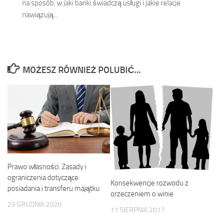
na sposób, w jaki banki świadczą usługi i jakie relacje
nawiązują...
MOŻESZ RÓWNIEŻ POLUBIĆ…
Prawo własności: Zasady i
ograniczenia dotyczące
Konsekwencje rozwodu z
posiadania i transferu majątku
orzeczeniem o winie
23 GRUDNIA 2020
11 SIERPNIA 2017