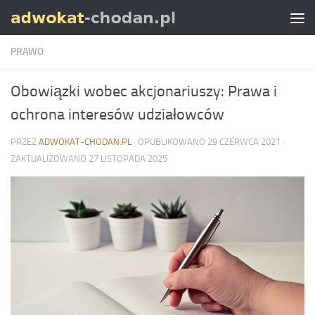
Skip to content
PRAWO
Obowiązki wobec akcjonariuszy: Prawa i
ochrona interesów udziałowców
PRZEZ
ADWOKAT-CHODAN.PL
· OPUBLIKOWANO
29 CZERWCA 2021
·
ZAKTUALIZOWANO
27 LISTOPADA 2025