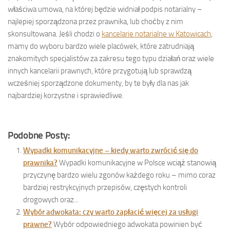
właściwa umowa, na której będzie widniał podpis notarialny –
najlepiej sporządzona przez prawnika, lub choćby z nim
skonsultowana. Jeśli chodzi o
kancelarie notarialne w Katowicach
,
mamy do wyboru bardzo wiele placówek, które zatrudniają
znakomitych specjalistów za zakresu tego typu działań oraz wiele
innych kancelarii prawnych, które przygotują lub sprawdzą
wcześniej sporządzone dokumenty, by te były dla nas jak
najbardziej korzystne i sprawiedliwe.
Podobne Posty:
Wypadki komunikacyjne – kiedy warto zwrócić się do
prawnika?
Wypadki komunikacyjne w Polsce wciąż stanowią
przyczynę bardzo wielu zgonów każdego roku – mimo coraz
bardziej restrykcyjnych przepisów, częstych kontroli
drogowych oraz...
Wybór adwokata: czy warto zapłacić więcej za usługi
prawne?
Wybór odpowiedniego adwokata powinien być