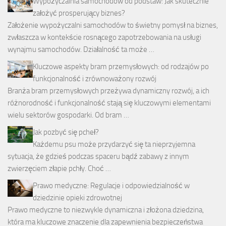
Wypożyczalnia samochodów od podstaw: Jak skutecznie
założyć prosperujący biznes?
Założenie wypożyczalni samochodów to świetny pomysł na biznes,
zwłaszcza w kontekście rosnącego zapotrzebowania na usługi
wynajmu samochodów. Działalność ta może …
Kluczowe aspekty bram przemysłowych: od rodzajów po
funkcjonalność i zrównoważony rozwój
Branża bram przemysłowych przeżywa dynamiczny rozwój, a ich
różnorodność i funkcjonalność stają się kluczowymi elementami
wielu sektorów gospodarki. Od bram …
Jak pozbyć się pcheł?
Każdemu psu może przydarzyć się ta nieprzyjemna
sytuacja, że gdzieś podczas spaceru bądź zabawy z innym
zwierzęciem złapie pchły. Choć …
Prawo medyczne: Regulacje i odpowiedzialność w
dziedzinie opieki zdrowotnej
Prawo medyczne to niezwykle dynamiczna i złożona dziedzina,
która ma kluczowe znaczenie dla zapewnienia bezpieczeństwa