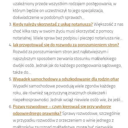
uzależniony przede wszystkim rodzajem postępowania, w
którym będzie on uczestniczył: to jego specjalizacja,
doświadczenie w podobnych sprawach...
Kiedy należy skorzystać z usług notariusza?
Większość z nas
choć kilka razy w swoim życiu musi skorzystać z pomocy
notarialnej. Wiele spraw bez podpisu i pieczęci notariusza nie...
Jak przygotować się do rozwodu za porozumieniem stron?
Rozwód za porozumieniem stron jest najłatwiejszym i
najszybszym sposobem zerwania stosunku małżeńskiego
dwójki osób. Jednak jak do każdego postępowania sądowego,
także do...
Wypadek samochodowy a odszkodowanie dla rodzin ofiar
Wypadki samochodowe powodują wiele zgonów każdego
roku, ale również są przyczyną znacznych okaleczeń i
niepełnosprawności. Jednak wciąż niewiele osób wie, że jeśli...
Pozwy rozwodowe – czym kierować się przy wyborze
odpowiedniego prawnika?
Sprawy rozwodowe, szczególnie
w przypadku rozwodów z orzeczeniem o winie jednego z
małżonków za rozpad małżeństwa, mogą być niezwykle