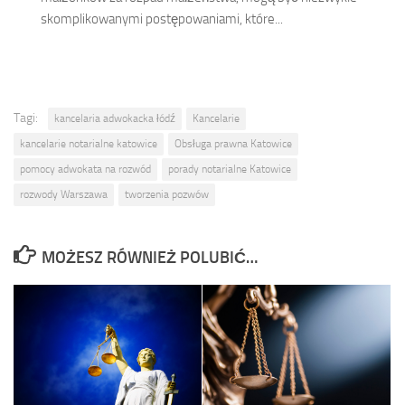
skomplikowanymi postępowaniami, które...
Tagi:
kancelaria adwokacka łódź
Kancelarie
kancelarie notarialne katowice
Obsługa prawna Katowice
pomocy adwokata na rozwód
porady notarialne Katowice
rozwody Warszawa
tworzenia pozwów
MOŻESZ RÓWNIEŻ POLUBIĆ…