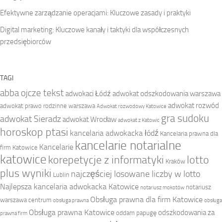
Efektywne zarządzanie operacjami: Kluczowe zasady i praktyki
Digital marketing: Kluczowe kanały i taktyki dla współczesnych
przedsiębiorców
TAGI
abba ojcze tekst
adwokaci Łódź
adwokat odszkodowania warszawa
adwokat rozwód
adwokat prawo rodzinne warszawa
Adwokat rozwodowy Katowice
gra sudoku
adwokat Sieradz
adwokat Wrocław
adwokat z Katowic
horoskop ptasi
kancelaria adwokacka łódź
Kancelaria prawna dla
kancelarie notarialne
Kancelarie
firm Katowice
katowice
korepetycje z informatyki
lotto
Kraków
plus wyniki
najczęściej losowane liczby w lotto
Lublin
Najlepsza kancelaria adwokacka Katowice
notariusz
notariusz mokotów
Obsługa prawna dla firm Katowice
warszawa centrum
obsługa prawna
obsługa
Obsługa prawna Katowice
odszkodowania za
oddam papugę
prawna firm