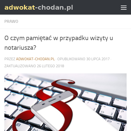
Skip to content
PRAWO
O czym pamiętać w przypadku wizyty u
notariusza?
PRZEZ
ADWOKAT-CHODAN.PL
· OPUBLIKOWANO
30 LIPCA 2017
·
ZAKTUALIZOWANO
26 LUTEGO 2018