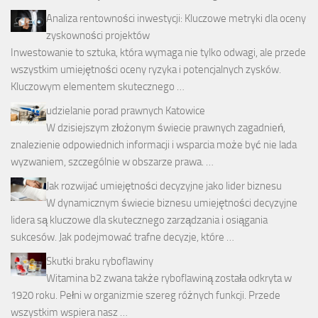
Analiza rentowności inwestycji: Kluczowe metryki dla oceny
zyskowności projektów
Inwestowanie to sztuka, która wymaga nie tylko odwagi, ale przede
wszystkim umiejętności oceny ryzyka i potencjalnych zysków.
Kluczowym elementem skutecznego …
udzielanie porad prawnych Katowice
W dzisiejszym złożonym świecie prawnych zagadnień,
znalezienie odpowiednich informacji i wsparcia może być nie lada
wyzwaniem, szczególnie w obszarze prawa. …
Jak rozwijać umiejętności decyzyjne jako lider biznesu
W dynamicznym świecie biznesu umiejętności decyzyjne
lidera są kluczowe dla skutecznego zarządzania i osiągania
sukcesów. Jak podejmować trafne decyzje, które …
Skutki braku ryboflawiny
Witamina b2 zwana także ryboflawiną została odkryta w
1920 roku. Pełni w organizmie szereg różnych funkcji. Przede
wszystkim wspiera nasz …