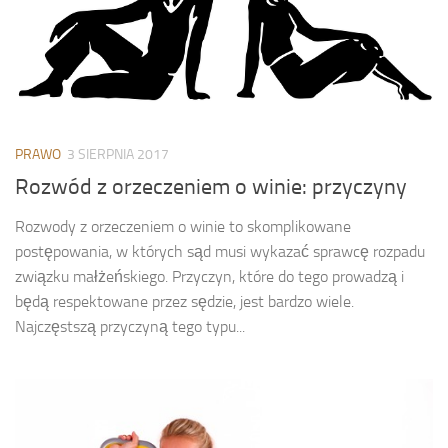
PRAWO
3 SIERPNIA 2017
Rozwód z orzeczeniem o winie: przyczyny
Rozwody z orzeczeniem o winie to skomplikowane
postępowania, w których sąd musi wykazać sprawcę rozpadu
związku małżeńskiego. Przyczyn, które do tego prowadzą i
będą respektowane przez sędzie, jest bardzo wiele.
Najczęstszą przyczyną tego typu...