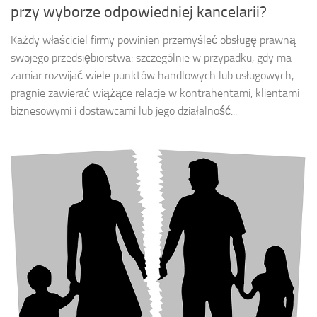
przy wyborze odpowiedniej kancelarii?
Każdy właściciel firmy powinien przemyśleć obsługę prawną
swojego przedsiębiorstwa: szczególnie w przypadku, gdy ma
zamiar rozwijać wiele punktów handlowych lub usługowych,
pragnie zawierać wiążące relacje w kontrahentami, klientami
biznesowymi i dostawcami lub jego działalność...