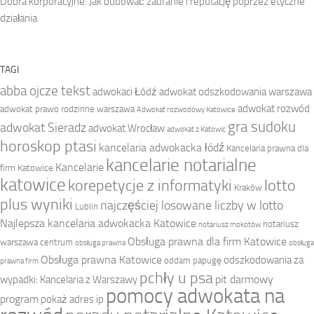
Dobra korporacyjne: Jak budować zaufanie i reputację poprzez etyczne
działania
TAGI
abba ojcze tekst
adwokaci Łódź
adwokat odszkodowania warszawa
adwokat rozwód
adwokat prawo rodzinne warszawa
Adwokat rozwodowy Katowice
gra sudoku
adwokat Sieradz
adwokat Wrocław
adwokat z Katowic
horoskop ptasi
kancelaria adwokacka łódź
Kancelaria prawna dla
kancelarie notarialne
Kancelarie
firm Katowice
katowice
korepetycje z informatyki
lotto
Kraków
plus wyniki
najczęściej losowane liczby w lotto
Lublin
Najlepsza kancelaria adwokacka Katowice
notariusz
notariusz mokotów
Obsługa prawna dla firm Katowice
warszawa centrum
obsługa prawna
obsługa
Obsługa prawna Katowice
odszkodowania za
oddam papugę
prawna firm
pchły u psa
pit darmowy
wypadki: Kancelaria z Warszawy
pomocy adwokata na
program
pokaż adres ip