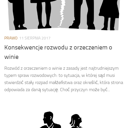
PRAWO
11 SIERPNIA 2017
Konsekwencje rozwodu z orzeczeniem o
winie
Rozwód z orzeczeniem o winie z zasady jest najtrudniejszym
typem spraw rozwodowych: to sytuacja, w której sąd musi
stwierdzić stały rozpad małżeństwa oraz określić, która strona
odpowiada za daną sytuację. Choć przyczyn może być...