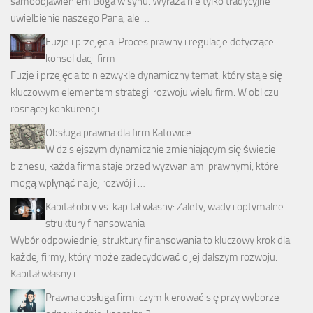
samoobjawieniem Boga w synu. Wyraża nie tylko tradycyjne
uwielbienie naszego Pana, ale …
Fuzje i przejęcia: Proces prawny i regulacje dotyczące
konsolidacji firm
Fuzje i przejęcia to niezwykle dynamiczny temat, który staje się
kluczowym elementem strategii rozwoju wielu firm. W obliczu
rosnącej konkurencji …
Obsługa prawna dla firm Katowice
W dzisiejszym dynamicznie zmieniającym się świecie
biznesu, każda firma staje przed wyzwaniami prawnymi, które
mogą wpłynąć na jej rozwój i …
Kapitał obcy vs. kapitał własny: Zalety, wady i optymalne
struktury finansowania
Wybór odpowiedniej struktury finansowania to kluczowy krok dla
każdej firmy, który może zadecydować o jej dalszym rozwoju.
Kapitał własny i …
Prawna obsługa firm: czym kierować się przy wyborze