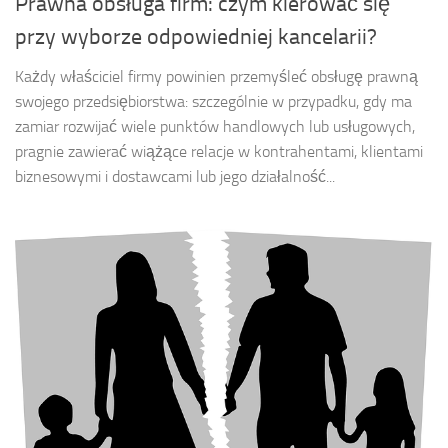
Prawna obsługa firm: czym kierować się
przy wyborze odpowiedniej kancelarii?
Każdy właściciel firmy powinien przemyśleć obsługę prawną
swojego przedsiębiorstwa: szczególnie w przypadku, gdy ma
zamiar rozwijać wiele punktów handlowych lub usługowych,
pragnie zawierać wiążące relacje w kontrahentami, klientami
biznesowymi i dostawcami lub jego działalność...