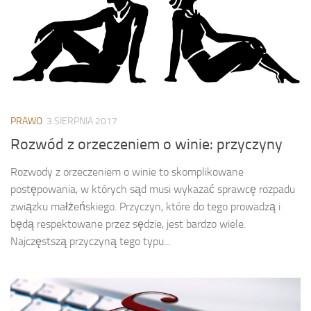
PRAWO
3 SIERPNIA 2017
Rozwód z orzeczeniem o winie: przyczyny
Rozwody z orzeczeniem o winie to skomplikowane
postępowania, w których sąd musi wykazać sprawcę rozpadu
związku małżeńskiego. Przyczyn, które do tego prowadzą i
będą respektowane przez sędzie, jest bardzo wiele.
Najczęstszą przyczyną tego typu...