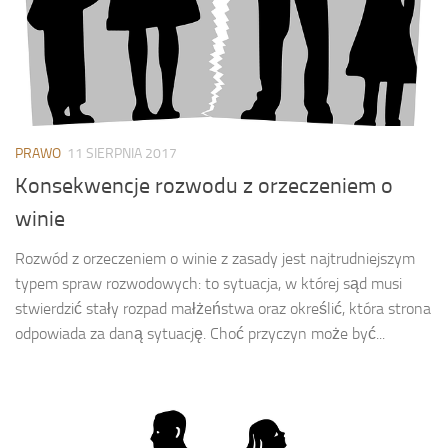
PRAWO
11 SIERPNIA 2017
Konsekwencje rozwodu z orzeczeniem o
winie
Rozwód z orzeczeniem o winie z zasady jest najtrudniejszym
typem spraw rozwodowych: to sytuacja, w której sąd musi
stwierdzić stały rozpad małżeństwa oraz określić, która strona
odpowiada za daną sytuację. Choć przyczyn może być...