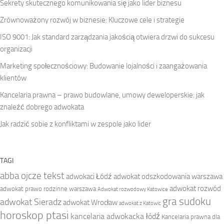
Sekrety skutecznego komunikowania się jako lider biznesu
Zrównoważony rozwój w biznesie: Kluczowe cele i strategie
ISO 9001: Jak standard zarządzania jakością otwiera drzwi do sukcesu
organizacji
Marketing społecznościowy: Budowanie lojalności i zaangażowania
klientów
Kancelaria prawna – prawo budowlane, umowy deweloperskie: jak
znaleźć dobrego adwokata
Jak radzić sobie z konfliktami w zespole jako lider
TAGI
abba ojcze tekst
adwokaci Łódź
adwokat odszkodowania warszawa
adwokat rozwód
adwokat prawo rodzinne warszawa
Adwokat rozwodowy Katowice
gra sudoku
adwokat Sieradz
adwokat Wrocław
adwokat z Katowic
horoskop ptasi
kancelaria adwokacka łódź
Kancelaria prawna dla