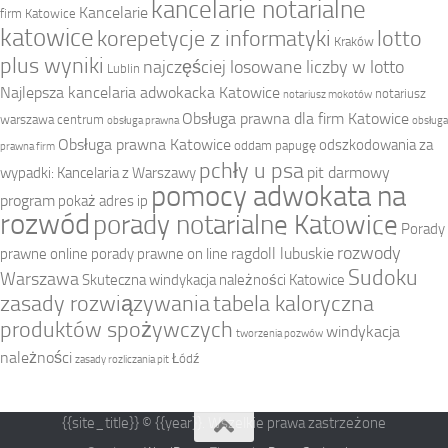
kancelarie notarialne
Kancelarie
firm Katowice
katowice
korepetycje z informatyki
lotto
Kraków
plus wyniki
najczęściej losowane liczby w lotto
Lublin
Najlepsza kancelaria adwokacka Katowice
notariusz
notariusz mokotów
Obsługa prawna dla firm Katowice
warszawa centrum
obsługa prawna
obsługa
Obsługa prawna Katowice
odszkodowania za
oddam papugę
prawna firm
pchły u psa
pit darmowy
wypadki: Kancelaria z Warszawy
pomocy adwokata na
program
pokaż adres ip
rozwód
porady notarialne Katowice
Porady
rozwody
ragdoll lubuskie
prawne online
porady prawne on line
Sudoku
Warszawa
Skuteczna windykacja należności Katowice
zasady rozwiązywania
tabela kaloryczna
produktów spożywczych
windykacja
tworzenia pozwów
należności
Łódź
zasady rozliczania pit
{{site_title}} © {{year}}. Wszelkie prawa zastrzeżone