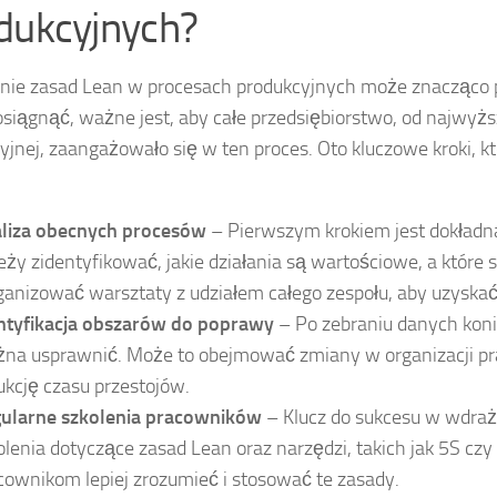
dukcyjnych?
nie zasad Lean w procesach produkcyjnych może znacząco
osiągnąć, ważne jest, aby całe przedsiębiorstwo, od najwyż
yjnej, zaangażowało się w ten proces. Oto kluczowe kroki, 
liza obecnych procesów
– Pierwszym krokiem jest dokładna
eży zidentyfikować, jakie działania są wartościowe, a któr
ganizować warsztaty z udziałem całego zespołu, aby uzyska
ntyfikacja obszarów do poprawy
– Po zebraniu danych koni
na usprawnić. Może to obejmować zmiany w organizacji pra
ukcję czasu przestojów.
ularne szkolenia pracowników
– Klucz do sukcesu w wdraża
olenia dotyczące zasad Lean oraz narzędzi, takich jak 5S c
cownikom lepiej zrozumieć i stosować te zasady.