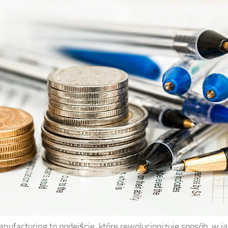
nufacturing to podejście, które rewolucjonizuje sposób, w j