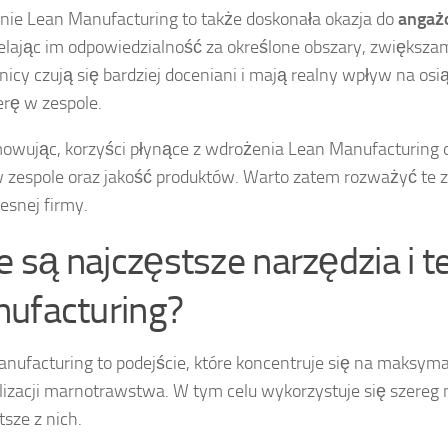
ie Lean Manufacturing to także doskonała okazja do
angaż
elając im odpowiedzialność za określone obszary, zwiększam
icy czują się bardziej doceniani i mają realny wpływ na osią
rę w zespole.
wując, korzyści płynące z wdrożenia Lean Manufacturing o
 w zespole oraz jakość produktów. Warto zatem rozważyć te z
snej firmy.
ie są najczęstsze narzędzia i t
ufacturing?
nufacturing to podejście, które koncentruje się na maksymal
izacji marnotrawstwa. W tym celu wykorzystuje się szereg n
tsze z nich.