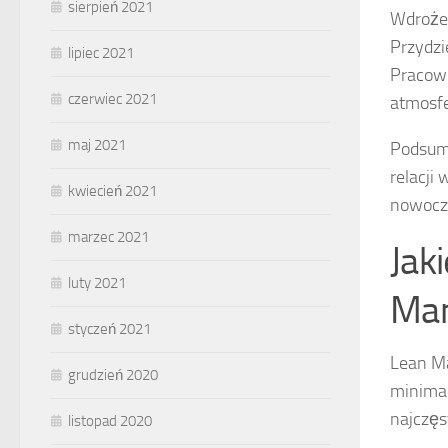
sierpień 2021
Wdrożen
Przydzi
lipiec 2021
Pracown
czerwiec 2021
atmosfe
maj 2021
Podsumo
relacji
kwiecień 2021
nowocze
marzec 2021
Jak
luty 2021
Man
styczeń 2021
Lean Ma
grudzień 2020
minimal
najczęs
listopad 2020