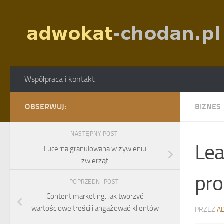
Skip to content
Współpraca i kontakt
OBSERWUJ:
BIZNES
NASTĘPNY POST
Lea
Lucerna granulowana w żywieniu
zwierząt
pro
POPRZEDNI POST
Content marketing: Jak tworzyć
wartościowe treści i angażować klientów
PRZEZ
A