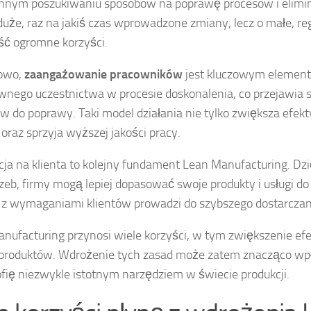
nnym poszukiwaniu sposobów na poprawę procesów i eliminac
 duże, raz na jakiś czas wprowadzone zmiany, lecz o małe, 
ść ogromne korzyści.
owo,
zaangażowanie pracowników
jest kluczowym element
wnego uczestnictwa w procesie doskonalenia, co przejawia s
w do poprawy. Taki model działania nie tylko zwiększa efek
 oraz sprzyja wyższej jakości pracy.
cja na klienta to kolejny fundament Lean Manufacturing. Dzię
rzeb, firmy mogą lepiej dopasować swoje produkty i usługi d
 z wymaganiami klientów prowadzi do szybszego dostarczania
nufacturing przynosi wiele korzyści, w tym zwiększenie ef
 produktów. Wdrożenie tych zasad może zatem znacząco wpł
zofię niezwykle istotnym narzędziem w świecie produkcji.