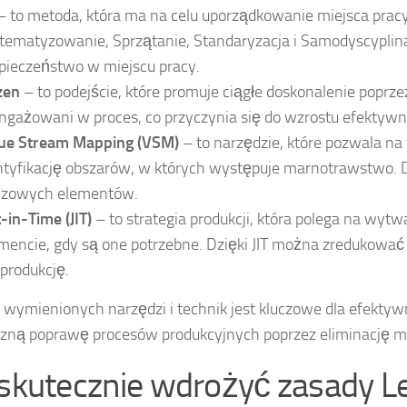
 to metoda, która ma na celu uporządkowanie miejsca pracy.
tematyzowanie, Sprzątanie, Standaryzacja i Samodyscyplina
pieczeństwo w miejscu pracy.
zen
– to podejście, które promuje ciągłe doskonalenie popr
ngażowani w proces, co przyczynia się do wzrostu efektywnoś
ue Stream Mapping (VSM)
– to narzędzie, które pozwala na
ntyfikację obszarów, w których występuje marnotrawstwo. D
czowych elementów.
t-in-Time (JIT)
– to strategia produkcji, która polega na wyt
encie, gdy są one potrzebne. Dzięki JIT można zredukować
produkcję.
 wymienionych narzędzi i technik jest kluczowe dla efekty
zną poprawę procesów produkcyjnych poprzez eliminację mar
 skutecznie wdrożyć zasady L