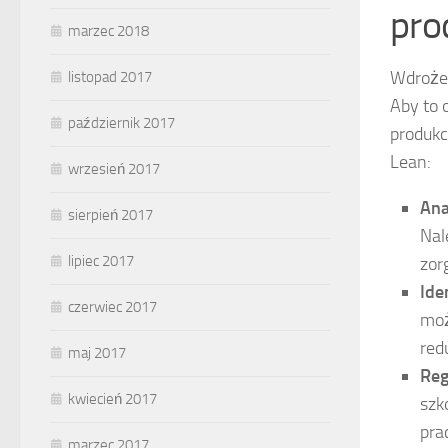
pro
marzec 2018
Wdroże
listopad 2017
Aby to 
październik 2017
produkc
Lean:
wrzesień 2017
Ana
sierpień 2017
Nal
lipiec 2017
zor
Ide
czerwiec 2017
moż
red
maj 2017
Reg
kwiecień 2017
szk
pra
marzec 2017