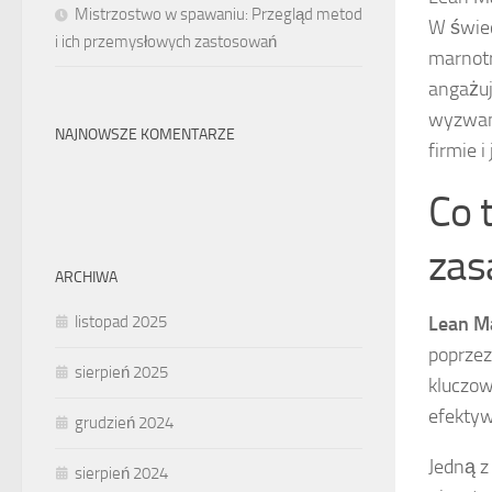
Mistrzostwo w spawaniu: Przegląd metod
W świec
i ich przemysłowych zastosowań
marnotr
angażuj
wyzwani
NAJNOWSZE KOMENTARZE
firmie 
Co 
zas
ARCHIWA
Lean M
listopad 2025
poprzez
sierpień 2025
kluczow
efektywn
grudzień 2024
Jedną z
sierpień 2024