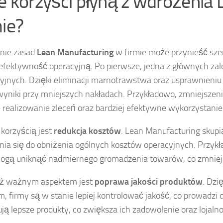
ie korzyści płyną z wdrożenia
mie?
nie zasad
Lean Manufacturing
w firmie może przynieść szer
efektywność operacyjną. Po pierwsze, jedna z głównych zal
yjnych. Dzięki eliminacji marnotrawstwa oraz usprawnieniu
wyniki przy mniejszych nakładach. Przykładowo, zmniejszeni
 realizowanie zleceń oraz bardziej efektywne wykorzystani
 korzyścią jest
redukcja kosztów
. Lean Manufacturing skupi
nia się do obniżenia ogólnych kosztów operacyjnych. Przyk
ogą uniknąć nadmiernego gromadzenia towarów, co zmniejsz
ż ważnym aspektem jest
poprawa jakości produktów
. Dzi
m, firmy są w stanie lepiej kontrolować jakość, co prowadzi d
ją lepsze produkty, co zwiększa ich zadowolenie oraz lojaln