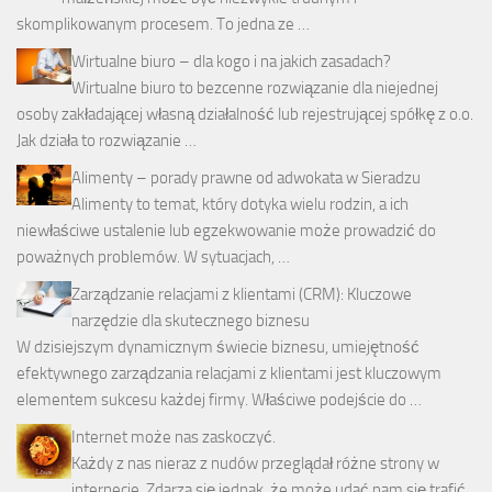
skomplikowanym procesem. To jedna ze …
Wirtualne biuro – dla kogo i na jakich zasadach?
Wirtualne biuro to bezcenne rozwiązanie dla niejednej
osoby zakładającej własną działalność lub rejestrującej spółkę z o.o.
Jak działa to rozwiązanie …
Alimenty – porady prawne od adwokata w Sieradzu
Alimenty to temat, który dotyka wielu rodzin, a ich
niewłaściwe ustalenie lub egzekwowanie może prowadzić do
poważnych problemów. W sytuacjach, …
Zarządzanie relacjami z klientami (CRM): Kluczowe
narzędzie dla skutecznego biznesu
W dzisiejszym dynamicznym świecie biznesu, umiejętność
efektywnego zarządzania relacjami z klientami jest kluczowym
elementem sukcesu każdej firmy. Właściwe podejście do …
Internet może nas zaskoczyć.
Każdy z nas nieraz z nudów przeglądał różne strony w
internecie. Zdarza się jednak, że może udać nam się trafić