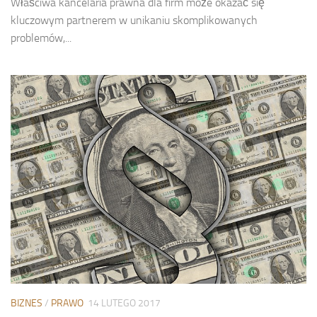
Właściwa kancelaria prawna dla firm może okazać się
kluczowym partnerem w unikaniu skomplikowanych
problemów,...
BIZNES
/
PRAWO
14 LUTEGO 2017