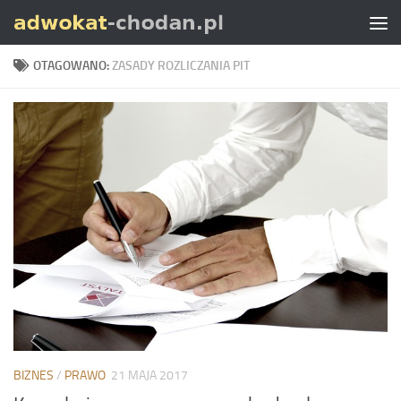
Skip to content
OTAGOWANO:
ZASADY ROZLICZANIA PIT
BIZNES
/
PRAWO
21 MAJA 2017