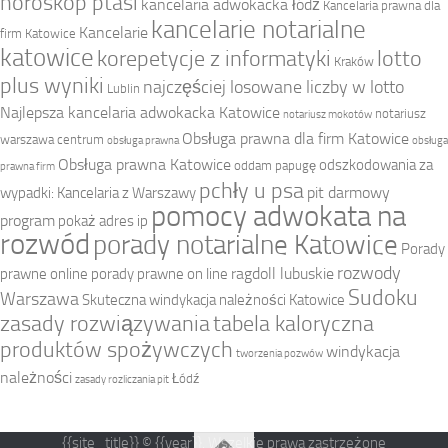
horoskop ptasi
kancelaria adwokacka łódź
Kancelaria prawna dla
kancelarie notarialne
Kancelarie
firm Katowice
katowice
korepetycje z informatyki
lotto
Kraków
plus wyniki
najczęściej losowane liczby w lotto
Lublin
Najlepsza kancelaria adwokacka Katowice
notariusz
notariusz mokotów
Obsługa prawna dla firm Katowice
warszawa centrum
obsługa prawna
obsługa
Obsługa prawna Katowice
odszkodowania za
oddam papugę
prawna firm
pchły u psa
pit darmowy
wypadki: Kancelaria z Warszawy
pomocy adwokata na
program
pokaż adres ip
rozwód
porady notarialne Katowice
Porady
rozwody
ragdoll lubuskie
prawne online
porady prawne on line
Sudoku
Warszawa
Skuteczna windykacja należności Katowice
zasady rozwiązywania
tabela kaloryczna
produktów spożywczych
windykacja
tworzenia pozwów
należności
Łódź
zasady rozliczania pit
{{site_title}} © {{year}}. Wszelkie prawa zastrzeżone