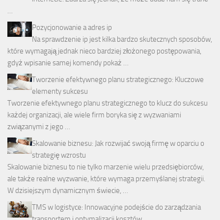
…
Pozycjonowanie a adres ip
Na sprawdzenie ip jest kilka bardzo skutecznych sposobów,
które wymagają jednak nieco bardziej złożonego postępowania,
gdyż wpisanie samej komendy pokaż …
Tworzenie efektywnego planu strategicznego: Kluczowe
elementy sukcesu
Tworzenie efektywnego planu strategicznego to klucz do sukcesu
każdej organizacji, ale wiele firm boryka się z wyzwaniami
związanymi z jego …
Skalowanie biznesu: Jak rozwijać swoją firmę w oparciu o
strategię wzrostu
Skalowanie biznesu to nie tylko marzenie wielu przedsiębiorców,
ale także realne wyzwanie, które wymaga przemyślanej strategii.
W dzisiejszym dynamicznym świecie, …
TMS w logistyce: Innowacyjne podejście do zarządzania
transportem i optymalizacji kosztów