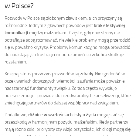
w Polsce?
Rozwody w Polsce są złożonym zjawiskiem, a ich przyczyny są
różnorodne. Jednym z głównych powodów jest
brak efektywnej
komunikacji
między małżonkami. Często, gdy obie strony nie
potrafią ze sobą rozmawiać, niewielkie problemy mogą przerodzić
się w poważne kryzysy. Problemy komunikacyjne mogą prowadzić
do narastających frustracji i nieporozumień, co w końcu skutkuje
rozstaniem.
Kolejną istotną przyczyną rozwodów są
zdrady
. Niezgodność w
oczekiwaniach dotyczących wierności i zaufania może poważnie
nadszarpnąć fundamenty związku. Zdrada często wywołuje
bolesne emocje i prowadzi do nieodwracalnych konsekwencji, które
zniechęcają partnerów do dalszej współpracy nad związkiem.
Dodatkowo,
różnice w wartościach i stylu życia
mogą stać się
przeszkodą w harmonijnym pożyciu małżeńskim. Kiedy partnerzy
mają różne cele, priorytety czy wizje przyszłości, ich drogi mogą się