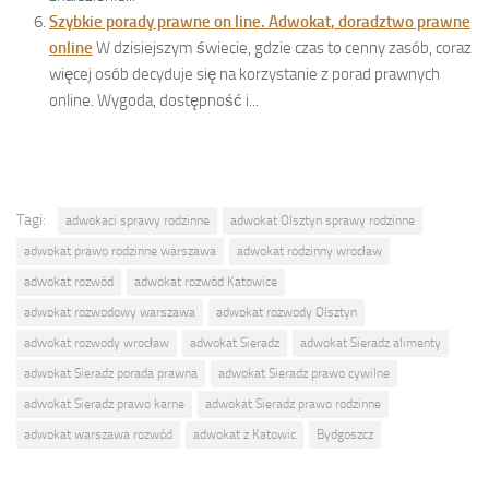
Szybkie porady prawne on line. Adwokat, doradztwo prawne
online
W dzisiejszym świecie, gdzie czas to cenny zasób, coraz
więcej osób decyduje się na korzystanie z porad prawnych
online. Wygoda, dostępność i...
Tagi:
adwokaci sprawy rodzinne
adwokat Olsztyn sprawy rodzinne
adwokat prawo rodzinne warszawa
adwokat rodzinny wrocław
adwokat rozwód
adwokat rozwód Katowice
adwokat rozwodowy warszawa
adwokat rozwody Olsztyn
adwokat rozwody wrocław
adwokat Sieradz
adwokat Sieradz alimenty
adwokat Sieradz porada prawna
adwokat Sieradz prawo cywilne
adwokat Sieradz prawo karne
adwokat Sieradz prawo rodzinne
adwokat warszawa rozwód
adwokat z Katowic
Bydgoszcz