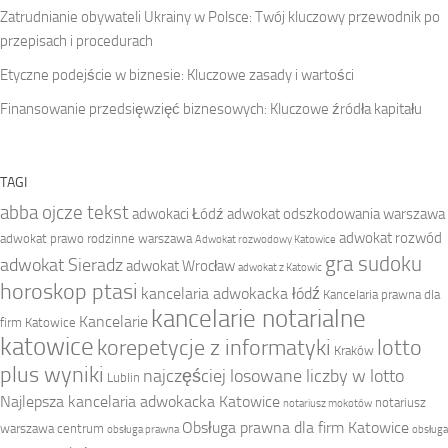
Zatrudnianie obywateli Ukrainy w Polsce: Twój kluczowy przewodnik po
przepisach i procedurach
Etyczne podejście w biznesie: Kluczowe zasady i wartości
Finansowanie przedsięwzięć biznesowych: Kluczowe źródła kapitału
TAGI
abba ojcze tekst
adwokaci Łódź
adwokat odszkodowania warszawa
adwokat rozwód
adwokat prawo rodzinne warszawa
Adwokat rozwodowy Katowice
gra sudoku
adwokat Sieradz
adwokat Wrocław
adwokat z Katowic
horoskop ptasi
kancelaria adwokacka łódź
Kancelaria prawna dla
kancelarie notarialne
Kancelarie
firm Katowice
katowice
korepetycje z informatyki
lotto
Kraków
plus wyniki
najczęściej losowane liczby w lotto
Lublin
Najlepsza kancelaria adwokacka Katowice
notariusz
notariusz mokotów
Obsługa prawna dla firm Katowice
warszawa centrum
obsługa prawna
obsługa