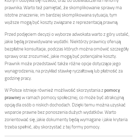
którym odbywa się rozwód, oraz od doświadczenia i renomy
prawnika. Warto też pamiętać, że skomplikowanie sprawy ma
istotne znaczenie; im bardziej skomplikowana sytuacja, tym
wyższe mogą być koszty związane z reprezentacją prawną.
Przed podjęciem decyzji o wyborze adwokata warto z góry ustalić,
jakie będą przewidywane wydatki. Niektórzy prawnicy oferują
bezpłatne konsultacje, podczas których można omówić szczegóły
sprawy oraz zrozumieć, jakie mogą być potencjalne koszty.
Prawnik może przedstawić także różne opcje dotyczące jego
wynagrodzenia, na przykład stawkę ryczałtową lub płatność za
godzinę pracy.
W Polsce istnieje również możliwość skorzystania z
pomocy
prawnej
w ramach pomocy społecznej, co może być atrakcyjną
opcją dla osób o niskich dochodach. Dzięki temu można uzyskać
wsparcie prawne bez ponoszenia dużych wydatków. Warto
zorientować się, jakie dokumenty będą wymagane i jakie kryteria
trzeba spełnić, aby skorzystać z tej formy pomocy.