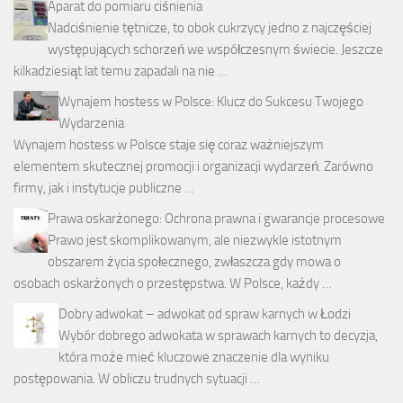
Aparat do pomiaru ciśnienia
Nadciśnienie tętnicze, to obok cukrzycy jedno z najczęściej
występujących schorzeń we współczesnym świecie. Jeszcze
kilkadziesiąt lat temu zapadali na nie …
Wynajem hostess w Polsce: Klucz do Sukcesu Twojego
Wydarzenia
Wynajem hostess w Polsce staje się coraz ważniejszym
elementem skutecznej promocji i organizacji wydarzeń. Zarówno
firmy, jak i instytucje publiczne …
Prawa oskarżonego: Ochrona prawna i gwarancje procesowe
Prawo jest skomplikowanym, ale niezwykle istotnym
obszarem życia społecznego, zwłaszcza gdy mowa o
osobach oskarżonych o przestępstwa. W Polsce, każdy …
Dobry adwokat – adwokat od spraw karnych w Łodzi
Wybór dobrego adwokata w sprawach karnych to decyzja,
która może mieć kluczowe znaczenie dla wyniku
postępowania. W obliczu trudnych sytuacji …