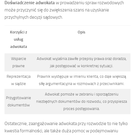
Doświadczenie adwokata
w prowadzeniu spraw rozwodowych
może przyczynić się do zwiększenia szans na uzyskanie
przychylnych decyzji sądowych.
Korzyści z
Opis
usług
adwokata
Wsparcie
Adwokat wyjaśnia zawiłe przepisy prawa oraz doradza,
prawne
jak postępować w konkretnej sytuacji.
Reprezentacja
Prawnik występuje w imieniu klienta, co daje większą
w sądzie
siłę argumentacyjna w rozmowach z przeciwnikami.
Adwokat pomoże w zebraniu i sporządzeniu
Przygotowanie
niezbędnych dokumentów do rozwodu, co przyspiesza
dokumentów
proces postępowania.
Ostatecznie, zaangażowanie adwokata przy rozwodzie to nie tylko
kwestia formalności, ale także duża pomoc w podejmowaniu