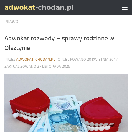
Skip to content
PRAWO
Adwokat rozwody – sprawy rodzinne w
Olsztynie
PRZEZ
ADWOKAT-CHODAN.PL
· OPUBLIKOWANO
20 KWIETNIA 2017
·
ZAKTUALIZOWANO
27 LISTOPADA 2025