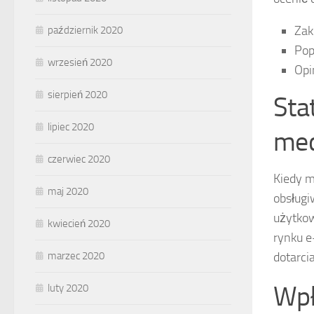
Zak
październik 2020
Pop
wrzesień 2020
Opi
sierpień 2020
Sta
lipiec 2020
med
czerwiec 2020
Kiedy m
maj 2020
obsługi
użytkow
kwiecień 2020
rynku e
dotarci
marzec 2020
Wpł
luty 2020