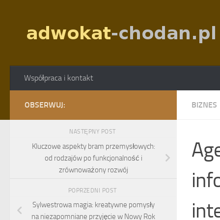
Skip to content
Współpraca i kontakt
OBSERWUJ:
BIZNES
NASTĘPNY POST
Age
Kluczowe aspekty bram przemysłowych:
od rodzajów po funkcjonalność i
zrównoważony rozwój
inf
POPRZEDNI POST
int
Sylwestrowa magia: kreatywne pomysły
na niezapomniane przyjęcie w Nowy Rok