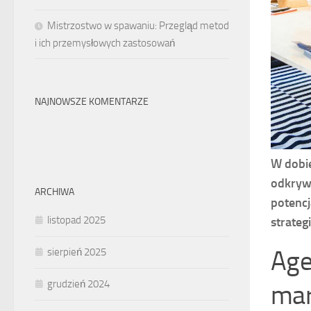
Mistrzostwo w spawaniu: Przegląd metod
i ich przemysłowych zastosowań
NAJNOWSZE KOMENTARZE
W dobie
odkrywa
ARCHIWA
potencj
listopad 2025
strateg
Age
sierpień 2025
grudzień 2024
mar