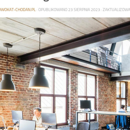
DWOKAT-CHODAN.PL
· OPUBLIKOWANO
23 SIERPNIA 2023
· ZAKTUALIZOW