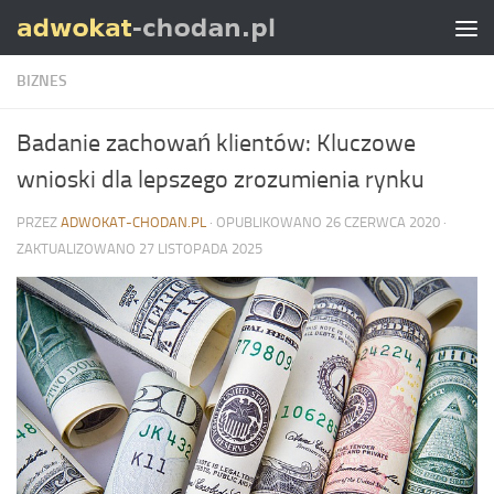
Skip to content
BIZNES
Badanie zachowań klientów: Kluczowe
wnioski dla lepszego zrozumienia rynku
PRZEZ
ADWOKAT-CHODAN.PL
· OPUBLIKOWANO
26 CZERWCA 2020
·
ZAKTUALIZOWANO
27 LISTOPADA 2025