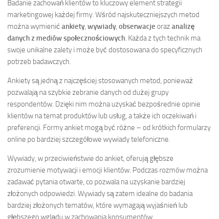
Badanie zachowań klientów to kluczowy element strategii
marketingowej każdej firmy. Wśród najskuteczniejszych metod
można wymienić
ankiety
,
wywiady
,
obserwacje
oraz
analizę
danych z mediów społecznościowych
. Każda z tych technik ma
swoje unikalne zalety i może być dostosowana do specyficznych
potrzeb badawczych.
Ankiety są jedną z najczęściej stosowanych metod, ponieważ
pozwalają na szybkie zebranie danych od dużej grupy
respondentów. Dzięki nim można uzyskać bezpośrednie opinie
klientów na temat produktów lub usług, a także ich oczekiwań i
preferencji. Formy ankiet mogą być różne – od krótkich formularzy
online po bardziej szczegółowe wywiady telefoniczne.
Wywiady, w przeciwieństwie do ankiet, oferują głębsze
zrozumienie motywacji i emocji klientów. Podczas rozmów można
zadawać pytania otwarte, co pozwala na uzyskanie bardziej
złożonych odpowiedzi. Wywiady są zatem idealne do badania
bardziej złożonych tematów, które wymagają wyjaśnień lub
głębszego wglądu w zachowania konsumentów.