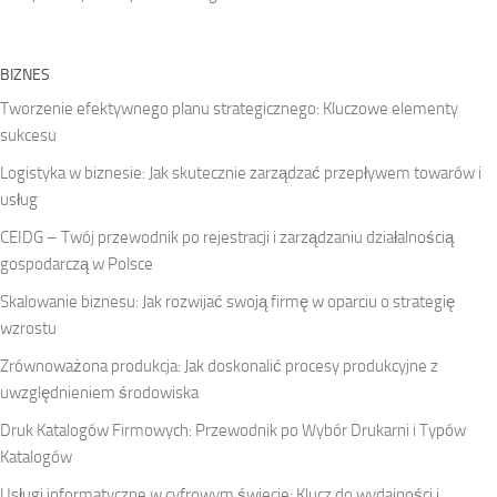
BIZNES
Tworzenie efektywnego planu strategicznego: Kluczowe elementy
sukcesu
Logistyka w biznesie: Jak skutecznie zarządzać przepływem towarów i
usług
CEIDG – Twój przewodnik po rejestracji i zarządzaniu działalnością
gospodarczą w Polsce
Skalowanie biznesu: Jak rozwijać swoją firmę w oparciu o strategię
wzrostu
Zrównoważona produkcja: Jak doskonalić procesy produkcyjne z
uwzględnieniem środowiska
Druk Katalogów Firmowych: Przewodnik po Wybór Drukarni i Typów
Katalogów
Usługi informatyczne w cyfrowym świecie: Klucz do wydajności i