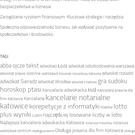
bezpieczeństwa w biznesie
Zarządzanie ryzykiem finansowym: Kluczowe strategie i narzędzia
Społeczna odpowiedzialność biznesu: Jak wpływać pozytywnie na
społeczeństwo i środowisko
TAGI
abba ojcze tekst
adwokaci Łódź
adwokat odszkodowania warszawa
adwokat rozwód
adwokat prawo rodzinne warszawa
Adwokat rozwodowy Katowice
gra sudoku
adwokat Sieradz
adwokat Wrocław
adwokat z Katowic
horoskop ptasi
kancelaria adwokacka łódź
Kancelaria prawna dla
kancelarie notarialne
Kancelarie
firm Katowice
katowice
korepetycje z informatyki
lotto
Kraków
plus wyniki
najczęściej losowane liczby w lotto
Lublin
Najlepsza kancelaria adwokacka Katowice
notariusz
notariusz mokotów
Obsługa prawna dla firm Katowice
warszawa centrum
obsługa prawna
obsługa