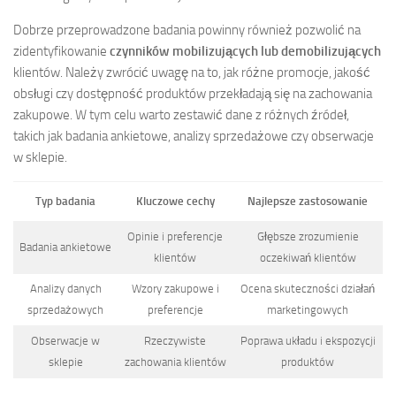
Dobrze przeprowadzone badania powinny również pozwolić na
zidentyfikowanie
czynników mobilizujących lub demobilizujących
klientów. Należy zwrócić uwagę na to, jak różne promocje, jakość
obsługi czy dostępność produktów przekładają się na zachowania
zakupowe. W tym celu warto zestawić dane z różnych źródeł,
takich jak badania ankietowe, analizy sprzedażowe czy obserwacje
w sklepie.
Typ badania
Kluczowe cechy
Najlepsze zastosowanie
Opinie i preferencje
Głębsze zrozumienie
Badania ankietowe
klientów
oczekiwań klientów
Analizy danych
Wzory zakupowe i
Ocena skuteczności działań
sprzedażowych
preferencje
marketingowych
Obserwacje w
Rzeczywiste
Poprawa układu i ekspozycji
sklepie
zachowania klientów
produktów