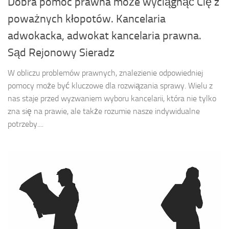
Dobra pomoc prawna może wyciągnąć Cię z
poważnych kłopotów. Kancelaria
adwokacka, adwokat kancelaria prawna.
Sąd Rejonowy Sieradz
W obliczu problemów prawnych, znalezienie odpowiedniej
pomocy może być kluczowe dla rozwiązania sprawy. Wielu z
nas staje przed wyzwaniem wyboru kancelarii, która nie tylko
zna się na prawie, ale także rozumie nasze indywidualne
potrzeby....