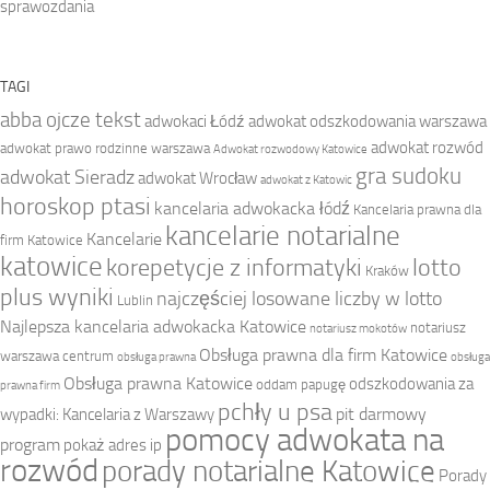
sprawozdania
TAGI
abba ojcze tekst
adwokaci Łódź
adwokat odszkodowania warszawa
adwokat rozwód
adwokat prawo rodzinne warszawa
Adwokat rozwodowy Katowice
gra sudoku
adwokat Sieradz
adwokat Wrocław
adwokat z Katowic
horoskop ptasi
kancelaria adwokacka łódź
Kancelaria prawna dla
kancelarie notarialne
Kancelarie
firm Katowice
katowice
korepetycje z informatyki
lotto
Kraków
plus wyniki
najczęściej losowane liczby w lotto
Lublin
Najlepsza kancelaria adwokacka Katowice
notariusz
notariusz mokotów
Obsługa prawna dla firm Katowice
warszawa centrum
obsługa prawna
obsługa
Obsługa prawna Katowice
odszkodowania za
oddam papugę
prawna firm
pchły u psa
pit darmowy
wypadki: Kancelaria z Warszawy
pomocy adwokata na
program
pokaż adres ip
rozwód
porady notarialne Katowice
Porady