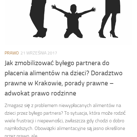
PRAWO
21 WRZEŚNIA 2017
Jak zmobilizować byłego partnera do
płacenia alimentów na dzieci? Doradztwo
prawne w Krakowie, porady prawne –
adwokat prawo rodzinne
Zmagasz się z problemem niewypłacanych alimentów na
dzieci przez byłego partnera? To sytuacja, która może rodzić
wiele frustracji i niepewności, zwłaszcza gdy chodzi o dobro
najmłodszych. Obowiązki alimentacyjne są jasno określone
przez prawo, ale...