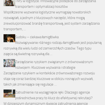
TMS w logistyce: Innowacyjne podejście do zarządzania
transportem i optymalizacji kosztów
Współczesne wyzwania logistyczne wymagają nowatorskich
rozwiązań, a jednym z kluczowych narzędzi, które mogą
zrewolucjonizować branżę transportową, jest system zarządzania
transportem, …
Sudoku – ciekawa łamigłówka
Rozwiązywanie różnego rodzaju łamigłówek jest popularną
rozrywką dla wielu ludzi od zamierzchłych czasów. Tego typu
zajęcia są świetną rozrywką dla …
Zarządzanie ryzykiem związanym z zrównoważonym
rozwojem: Kluczowe wyzwania i strategie
Zarządzanie ryzykiem w kontekście zrównoważonego rozwoju
staje się coraz bardziej kluczowe w obliczu rosnących wyzwań,
takich jak zmieniające się regulacje …
Zatrudnienie na wyciągnięcie ręki: Dlaczego agencje
pośrednictwa pracy to klucz do efektywnej rekrutacji?
W dzisiejszym dynamicznym świecie zatrudnienia agencje