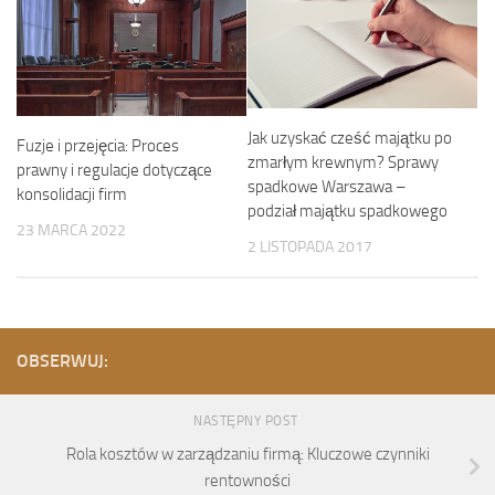
Jak uzyskać cześć majątku po
Fuzje i przejęcia: Proces
zmarłym krewnym? Sprawy
prawny i regulacje dotyczące
spadkowe Warszawa –
konsolidacji firm
podział majątku spadkowego
23 MARCA 2022
2 LISTOPADA 2017
OBSERWUJ:
NASTĘPNY POST
Rola kosztów w zarządzaniu firmą: Kluczowe czynniki
rentowności