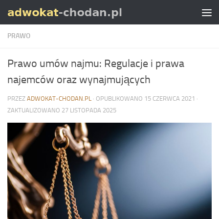
Skip to content
PRAWO
Prawo umów najmu: Regulacje i prawa
najemców oraz wynajmujących
PRZEZ
ADWOKAT-CHODAN.PL
· OPUBLIKOWANO
15 CZERWCA 2021
·
ZAKTUALIZOWANO
27 LISTOPADA 2025