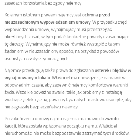
zasadach korzystania bez zgody najemcy.
Kolejnym istotnym prawem najemcy jest
ochrona przed
nieuzasadnionym wypowiedzeniem umowy
. W przypadku chęci
wypowiedzenia umowy, wynajmujący musi przestrzegać
określonych zasad, w tym podać konkretne powody uzasadniające
tę decyzję. Wynajmujący nie może również wystąpić z takym
żądaniem w nieuzasadniony sposób, na przykład z powodów
osobistych czy dyskryminacyjnych.
Najemcy przysługują także prawa do zgłaszania
usterek i błędów w
wynajmowanym lokalu
. Właściciel ma obowiązek je naprawić w
odpowiednim czasie, aby zapewnić najemcy komfortowe warunki
życia. Wszelkie poważne awarie, takie jak problemy z instalacją
wodną czy elektryczną, powinny być natychmiastowo usunięte, aby
nie zagrażały bezpieczeństwu najemcy.
Po zakończeniu umowy najmu najemca ma prawo do
zwrotu
kaucji
, która została wpłacona na początku najmu. Właściciel
nieruchomości nie może bezpodstawnie zatrzymać tych środków,