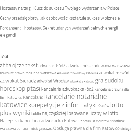
Hostessy na targi: Klucz do sukcesu Twojego wydarzenia w Polsce
Cechy przedsiębiorcy: Jak osobowość kształtuje sukces w biznesie
Fordanserki i hostessy: Sekret udanych wydarzeń pełnych energii i
elegancji
TAGI
abba ojcze tekst
adwokaci Łódź
adwokat odszkodowania warszawa
adwokat rozwód
adwokat prawo rodzinne warszawa
Adwokat rozwodowy Katowice
gra sudoku
adwokat Sieradz
adwokat Wrocław
adwokat z Katowic
horoskop ptasi
kancelaria adwokacka łódź
Kancelaria prawna dla
kancelarie notarialne
Kancelarie
firm Katowice
katowice
korepetycje z informatyki
lotto
Kraków
plus wyniki
najczęściej losowane liczby w lotto
Lublin
Najlepsza kancelaria adwokacka Katowice
notariusz
notariusz mokotów
Obsługa prawna dla firm Katowice
warszawa centrum
obsługa prawna
obsługa