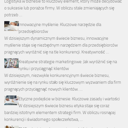
Logistyka w biznesie to kluczowy element, który może decydować
o sukcesie lub porażce firmy. W obliczu stale zmieniających się
potrzeb …
Innowacyjne myślenie: Kluczowe narzędzie dla
przedsiębiorców
W dzisiejszym dynamicznym świecie biznesu, innowacyjne
myślenie staje się niezbędnym narzędziem dla przedsiębiorców
pragnących wyróżnić się na tle konkurencji. Kreatywność …
Kreatywne strategie marketingowe: Jak wyróżnić się na
rynku i przyciągnąć klientów
W dzisiejszym, niezwykle konkurencyjnym świecie biznesu,
wyróżnienie się na rynku stało się kluczowym wyzwaniem dla firm
pragnących przyciągnąć nowych klientów. …
Etyczne podejście w biznesie: Kluczowe zasady i wartości
W dzisiejszym świecie biznesu etyka staje się coraz
bardziej istotnym elementem strategii firm. W obliczu rosnącej
konkurencji i świadomego społeczeństwa, …