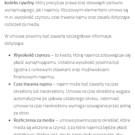
kodeks cywilny
, który precyzuje prawa oraz obowiązki zarówno
wynajmującego, jak i najemcy. Kluczowymi elementami umowy są
m.in. wysokość czynszu, czas trwania najmu oraz zasady dotyczące
rozliczeń za media.
W umowie powinny być zawarte szczegółowe informacje
dotyczące:
Wysokość czynszu
– to kwota, którą najemca zobowiązuje się
płacić wynajmującemu. Ustalona wysokość powinna być
zgodna z rynkowymi stawkami oraz możliwościami
finansowymi najemcy.
Czas trwania najmu
– najem może być zawarty na czas
określony lub nieokreślony. Umowa na czas określony wygasa
automatycznie po upływie ustalonego okresu, natomiast
umowa na czas nieokreślony wymaga rozwiązania przez jedną
ze stron.
Rozliczenia za media
– umowa powinna jasno określać, które
media są wliczone w czynsz, a za które najemca będzie płacić
dodatkowo. Ważne jest, aby te zapisy były przejrzyste, aby