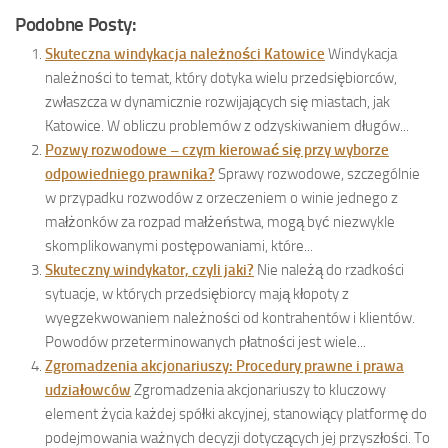
Podobne Posty:
Skuteczna windykacja należności Katowice
Windykacja
należności to temat, który dotyka wielu przedsiębiorców,
zwłaszcza w dynamicznie rozwijających się miastach, jak
Katowice. W obliczu problemów z odzyskiwaniem długów...
Pozwy rozwodowe – czym kierować się przy wyborze
odpowiedniego prawnika?
Sprawy rozwodowe, szczególnie
w przypadku rozwodów z orzeczeniem o winie jednego z
małżonków za rozpad małżeństwa, mogą być niezwykle
skomplikowanymi postępowaniami, które...
Skuteczny windykator, czyli jaki?
Nie należą do rzadkości
sytuacje, w których przedsiębiorcy mają kłopoty z
wyegzekwowaniem należności od kontrahentów i klientów.
Powodów przeterminowanych płatności jest wiele...
Zgromadzenia akcjonariuszy: Procedury prawne i prawa
udziałowców
Zgromadzenia akcjonariuszy to kluczowy
element życia każdej spółki akcyjnej, stanowiący platformę do
podejmowania ważnych decyzji dotyczących jej przyszłości. To