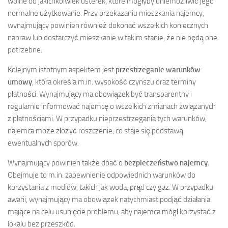
wolne od jakichkolwiek usterek, które mogłyby uniemożliwić jego
normalne użytkowanie. Przy przekazaniu mieszkania najemcy,
wynajmujący powinien również dokonać wszelkich koniecznych
napraw lub dostarczyć mieszkanie w takim stanie, że nie będą one
potrzebne.
Kolejnym istotnym aspektem jest
przestrzeganie warunków
umowy
, która określa m.in. wysokość czynszu oraz terminy
płatności. Wynajmujący ma obowiązek być transparentny i
regularnie informować najemcę o wszelkich zmianach związanych
z płatnościami. W przypadku nieprzestrzegania tych warunków,
najemca może złożyć roszczenie, co staje się podstawą
ewentualnych sporów.
Wynajmujący powinien także dbać o
bezpieczeństwo najemcy
.
Obejmuje to m.in. zapewnienie odpowiednich warunków do
korzystania z mediów, takich jak woda, prąd czy gaz. W przypadku
awarii, wynajmujący ma obowiązek natychmiast podjąć działania
mające na celu usunięcie problemu, aby najemca mógł korzystać z
lokalu bez przeszkód.