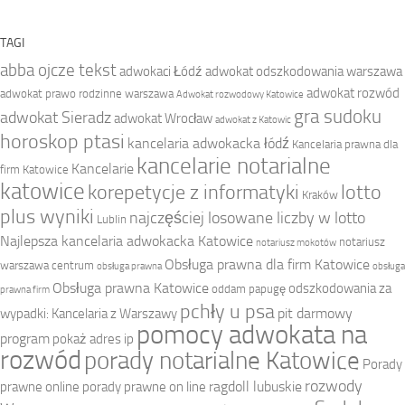
TAGI
abba ojcze tekst
adwokaci Łódź
adwokat odszkodowania warszawa
adwokat rozwód
adwokat prawo rodzinne warszawa
Adwokat rozwodowy Katowice
gra sudoku
adwokat Sieradz
adwokat Wrocław
adwokat z Katowic
horoskop ptasi
kancelaria adwokacka łódź
Kancelaria prawna dla
kancelarie notarialne
Kancelarie
firm Katowice
katowice
korepetycje z informatyki
lotto
Kraków
plus wyniki
najczęściej losowane liczby w lotto
Lublin
Najlepsza kancelaria adwokacka Katowice
notariusz
notariusz mokotów
Obsługa prawna dla firm Katowice
warszawa centrum
obsługa prawna
obsługa
Obsługa prawna Katowice
odszkodowania za
oddam papugę
prawna firm
pchły u psa
pit darmowy
wypadki: Kancelaria z Warszawy
pomocy adwokata na
program
pokaż adres ip
rozwód
porady notarialne Katowice
Porady
rozwody
ragdoll lubuskie
prawne online
porady prawne on line