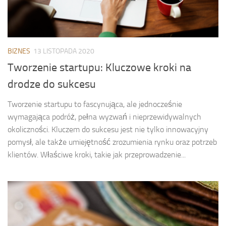
BIZNES
13 LISTOPADA 2020
Tworzenie startupu: Kluczowe kroki na
drodze do sukcesu
Tworzenie startupu to fascynująca, ale jednocześnie
wymagająca podróż, pełna wyzwań i nieprzewidywalnych
okoliczności. Kluczem do sukcesu jest nie tylko innowacyjny
pomysł, ale także umiejętność zrozumienia rynku oraz potrzeb
klientów. Właściwe kroki, takie jak przeprowadzenie...