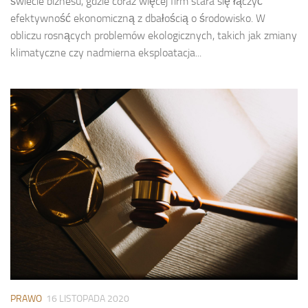
świecie biznesu, gdzie coraz więcej firm stara się łączyć
efektywność ekonomiczną z dbałością o środowisko. W
obliczu rosnących problemów ekologicznych, takich jak zmiany
klimatyczne czy nadmierna eksploatacja...
PRAWO
16 LISTOPADA 2020