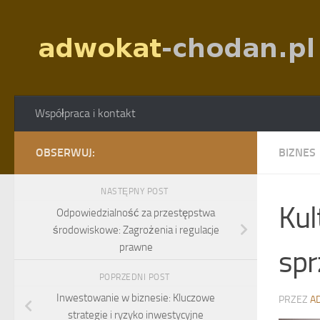
Skip to content
Współpraca i kontakt
OBSERWUJ:
BIZNES
NASTĘPNY POST
Kul
Odpowiedzialność za przestępstwa
środowiskowe: Zagrożenia i regulacje
prawne
spr
POPRZEDNI POST
Inwestowanie w biznesie: Kluczowe
PRZEZ
A
strategie i ryzyko inwestycyjne