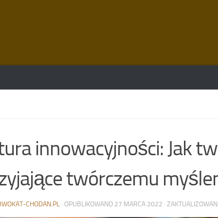
tura innowacyjności: Jak t
zyjające twórczemu myśle
DWOKAT-CHODAN.PL
· OPUBLIKOWANO
27 MARCA 2022
· ZAKTUALIZOWA