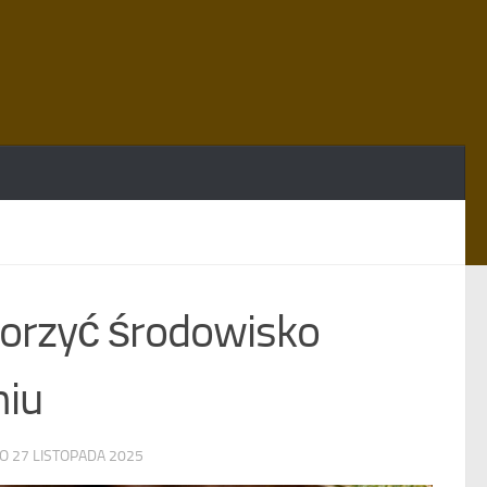
worzyć środowisko
niu
NO
27 LISTOPADA 2025