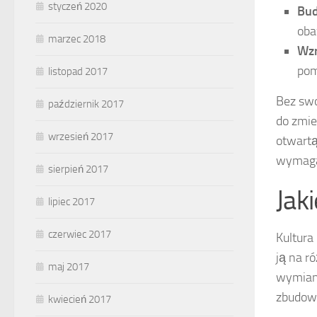
styczeń 2020
Bud
oba
marzec 2018
Wzr
pom
listopad 2017
Bez swo
październik 2017
do zmie
wrzesień 2017
otwartą
wymaga 
sierpień 2017
Jak
lipiec 2017
czerwiec 2017
Kultura
ją na r
maj 2017
wymianę
zbudowa
kwiecień 2017