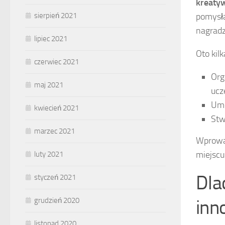
kreaty
sierpień 2021
pomysła
nagradz
lipiec 2021
Oto kil
czerwiec 2021
Org
maj 2021
ucz
Umo
kwiecień 2021
Stw
marzec 2021
Wprowad
miejscu
luty 2021
Dla
styczeń 2021
grudzień 2020
inn
listopad 2020