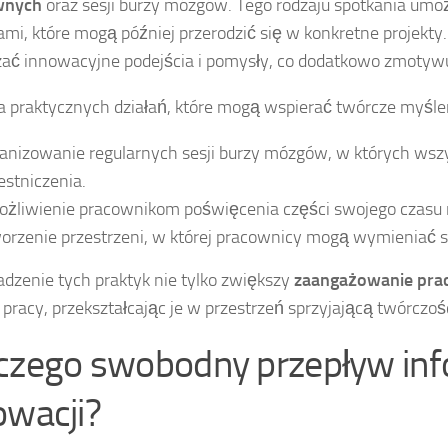
wnych
oraz sesji burzy mózgów. Tego rodzaju spotkania um
mi, które mogą później przerodzić się w konkretne projekty
ać innowacyjne podejścia i pomysły, co dodatkowo zmotywuj
ka praktycznych działań, które mogą wspierać twórcze myśle
anizowanie regularnych sesji burzy mózgów, w których wsz
estniczenia.
żliwienie pracownikom poświęcenia części swojego czasu n
orzenie przestrzeni, w której pracownicy mogą wymieniać się
zenie tych praktyk nie tylko zwiększy
zaangażowanie pr
 pracy, przekształcając je w przestrzeń sprzyjającą twórczośc
czego swobodny przepływ info
owacji?