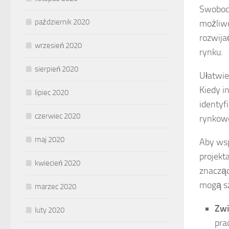
Swobodn
październik 2020
możliwo
rozwija
wrzesień 2020
rynku.
sierpień 2020
Ułatwie
Kiedy i
lipiec 2020
identyf
czerwiec 2020
rynkowe
maj 2020
Aby wsp
projekt
kwiecień 2020
znacząc
mogą sz
marzec 2020
Zwi
luty 2020
pra