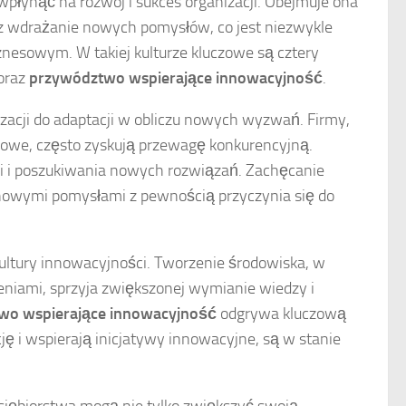
płynąć na rozwój i sukces organizacji. Obejmuje ona
raz wdrażanie nowych pomysłów, co jest niezwykle
znesowym. W takiej kulturze kluczowe są cztery
oraz
przywództwo wspierające innowacyjność
.
acji do adaptacji w obliczu nowych wyzwań. Firmy,
nkowe, często zyskują przewagę konkurencyjną.
 i poszukiwania nowych rozwiązań. Zachęcanie
owymi pomysłami z pewnością przyczynia się do
ltury innowacyjności. Tworzenie środowiska, w
niami, sprzyja zwiększonej wymianie wiedzy i
wo wspierające innowacyjność
odgrywa kluczową
ję i wspierają inicjatywy innowacyjne, są w stanie