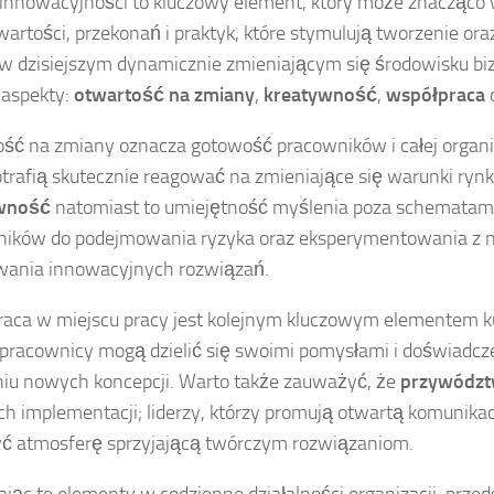
 innowacyjności to kluczowy element, który może znacząco w
wartości, przekonań i praktyk, które stymulują tworzenie o
 w dzisiejszym dynamicznie zmieniającym się środowisku bi
 aspekty:
otwartość na zmiany
,
kreatywność
,
współpraca
ść na zmiany oznacza gotowość pracowników i całej organiz
otrafią skutecznie reagować na zmieniające się warunki ry
wność
natomiast to umiejętność myślenia poza schematami
ików do podejmowania ryzyka oraz eksperymentowania z n
wania innowacyjnych rozwiązań.
aca w miejscu pracy jest kolejnym kluczowym elementem ku
pracownicy mogą dzielić się swoimi pomysłami i doświadcze
iu nowych koncepcji. Warto także zauważyć, że
przywództ
ich implementacji; liderzy, którzy promują otwartą komunikac
ć atmosferę sprzyjającą twórczym rozwiązaniom.