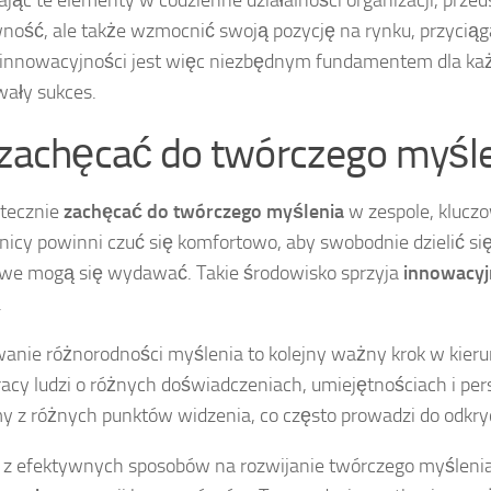
ając te elementy w codzienne działalności organizacji, prze
ność, ale także wzmocnić swoją pozycję na rynku, przyciągaj
 innowacyjności jest więc niezbędnym fundamentem dla ka
wały sukces.
 zachęcać do twórczego myśle
tecznie
zachęcać do twórczego myślenia
w zespole, kluczo
icy powinni czuć się komfortowo, aby swobodnie dzielić się
we mogą się wydawać. Takie środowisko sprzyja
innowacyj
.
nie różnorodności myślenia to kolejny ważny krok w kier
acy ludzi o różnych doświadczeniach, umiejętnościach i per
y z różnych punktów widzenia, co często prowadzi do odkr
z efektywnych sposobów na rozwijanie twórczego myślenia