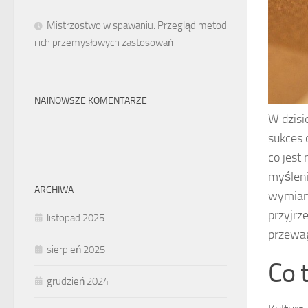
Mistrzostwo w spawaniu: Przegląd metod
i ich przemysłowych zastosowań
NAJNOWSZE KOMENTARZE
W dzisi
sukces 
co jest
myśleni
ARCHIWA
wymianę
przyjrz
listopad 2025
przewag
sierpień 2025
Co 
grudzień 2024