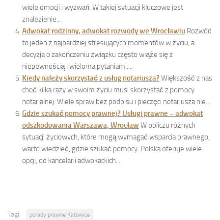
wiele emocji i wyzwań. W takiej sytuacji kluczowe jest
znalezienie...
Adwokat rodzinny, adwokat rozwody we Wrocławiu
Rozwód
to jeden z najbardziej stresujących momentów w życiu, a
decyzja o zakończeniu związku często wiąże się z
niepewnością i wieloma pytaniami....
Kiedy należy skorzystać z usług notariusza?
Większość z nas
choć kilka razy w swoim życiu musi skorzystać z pomocy
notarialnej. Wiele spraw bez podpisu i pieczęci notariusza nie...
Gdzie szukać pomocy prawnej? Usługi prawne – adwokat
odszkodowania Warszawa, Wrocław
W obliczu różnych
sytuacji życiowych, które mogą wymagać wsparcia prawnego,
warto wiedzieć, gdzie szukać pomocy. Polska oferuje wiele
opcji, od kancelarii adwokackich...
Tagi:
porady prawne Katowice