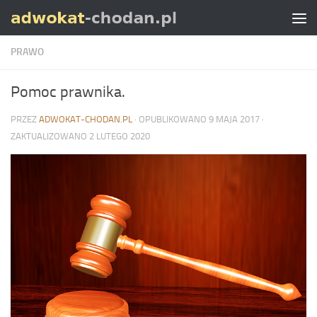
Skip to content
PRAWO
Pomoc prawnika.
PRZEZ
ADWOKAT-CHODAN.PL
· OPUBLIKOWANO
9 MAJA 2017
·
ZAKTUALIZOWANO
2 LUTEGO 2020