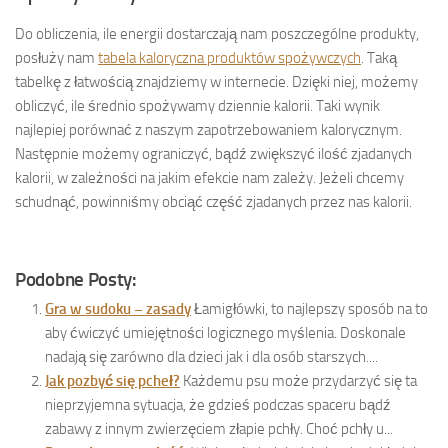
Do obliczenia, ile energii dostarczają nam poszczególne produkty,
posłuży nam
tabela kaloryczna produktów spożywczych
. Taką
tabelkę z łatwością znajdziemy w internecie. Dzięki niej, możemy
obliczyć, ile średnio spożywamy dziennie kalorii. Taki wynik
najlepiej porównać z naszym zapotrzebowaniem kalorycznym.
Następnie możemy ograniczyć, bądź zwiększyć ilość zjadanych
kalorii, w zależności na jakim efekcie nam zależy. Jeżeli chcemy
schudnąć, powinniśmy obciąć część zjadanych przez nas kalorii.
Podobne Posty:
Gra w sudoku – zasady
Łamigłówki, to najlepszy sposób na to
aby ćwiczyć umiejętności logicznego myślenia. Doskonale
nadają się zarówno dla dzieci jak i dla osób starszych....
Jak pozbyć się pcheł?
Każdemu psu może przydarzyć się ta
nieprzyjemna sytuacja, że gdzieś podczas spaceru bądź
zabawy z innym zwierzęciem złapie pchły. Choć pchły u...