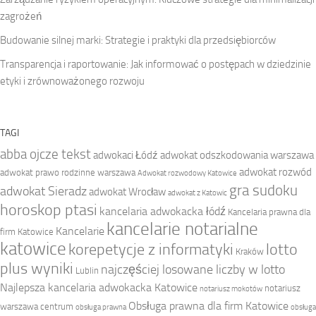
zagrożeń
Budowanie silnej marki: Strategie i praktyki dla przedsiębiorców
Transparencja i raportowanie: Jak informować o postępach w dziedzinie
etyki i zrównoważonego rozwoju
TAGI
abba ojcze tekst
adwokaci Łódź
adwokat odszkodowania warszawa
adwokat rozwód
adwokat prawo rodzinne warszawa
Adwokat rozwodowy Katowice
gra sudoku
adwokat Sieradz
adwokat Wrocław
adwokat z Katowic
horoskop ptasi
kancelaria adwokacka łódź
Kancelaria prawna dla
kancelarie notarialne
Kancelarie
firm Katowice
katowice
korepetycje z informatyki
lotto
Kraków
plus wyniki
najczęściej losowane liczby w lotto
Lublin
Najlepsza kancelaria adwokacka Katowice
notariusz
notariusz mokotów
Obsługa prawna dla firm Katowice
warszawa centrum
obsługa prawna
obsługa