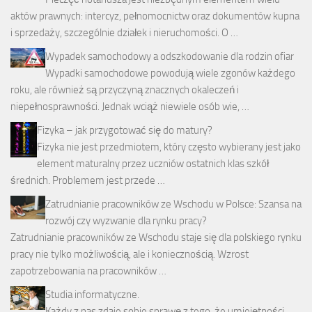
aktów prawnych: intercyz, pełnomocnictw oraz dokumentów kupna
i sprzedaży, szczególnie działek i nieruchomości. O …
Wypadek samochodowy a odszkodowanie dla rodzin ofiar
Wypadki samochodowe powodują wiele zgonów każdego
roku, ale również są przyczyną znacznych okaleczeń i
niepełnosprawności. Jednak wciąż niewiele osób wie, …
Fizyka – jak przygotować się do matury?
Fizyka nie jest przedmiotem, który często wybierany jest jako
element maturalny przez uczniów ostatnich klas szkół
średnich. Problemem jest przede …
Zatrudnianie pracowników ze Wschodu w Polsce: Szansa na
rozwój czy wyzwanie dla rynku pracy?
Zatrudnianie pracowników ze Wschodu staje się dla polskiego rynku
pracy nie tylko możliwością, ale i koniecznością. Wzrost
zapotrzebowania na pracowników …
Studia informatyczne.
Każdy z nas zdaje sobie sprawę z tego, że umiejętności,