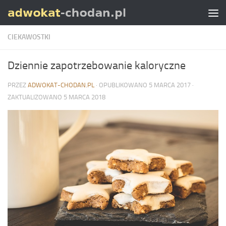
Skip to content
CIEKAWOSTKI
Dziennie zapotrzebowanie kaloryczne
PRZEZ
ADWOKAT-CHODAN.PL
· OPUBLIKOWANO
5 MARCA 2017
·
ZAKTUALIZOWANO
5 MARCA 2018