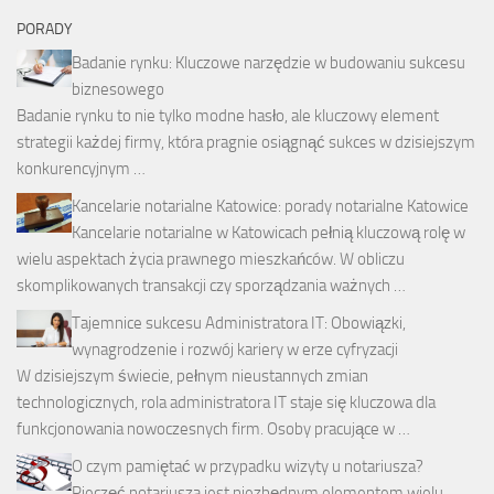
PORADY
Badanie rynku: Kluczowe narzędzie w budowaniu sukcesu
biznesowego
Badanie rynku to nie tylko modne hasło, ale kluczowy element
strategii każdej firmy, która pragnie osiągnąć sukces w dzisiejszym
konkurencyjnym …
Kancelarie notarialne Katowice: porady notarialne Katowice
Kancelarie notarialne w Katowicach pełnią kluczową rolę w
wielu aspektach życia prawnego mieszkańców. W obliczu
skomplikowanych transakcji czy sporządzania ważnych …
Tajemnice sukcesu Administratora IT: Obowiązki,
wynagrodzenie i rozwój kariery w erze cyfryzacji
W dzisiejszym świecie, pełnym nieustannych zmian
technologicznych, rola administratora IT staje się kluczowa dla
funkcjonowania nowoczesnych firm. Osoby pracujące w …
O czym pamiętać w przypadku wizyty u notariusza?
Pieczęć notariusza jest niezbędnym elementem wielu