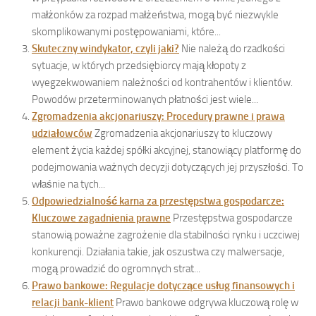
małżonków za rozpad małżeństwa, mogą być niezwykle
skomplikowanymi postępowaniami, które...
Skuteczny windykator, czyli jaki?
Nie należą do rzadkości
sytuacje, w których przedsiębiorcy mają kłopoty z
wyegzekwowaniem należności od kontrahentów i klientów.
Powodów przeterminowanych płatności jest wiele...
Zgromadzenia akcjonariuszy: Procedury prawne i prawa
udziałowców
Zgromadzenia akcjonariuszy to kluczowy
element życia każdej spółki akcyjnej, stanowiący platformę do
podejmowania ważnych decyzji dotyczących jej przyszłości. To
właśnie na tych...
Odpowiedzialność karna za przestępstwa gospodarcze:
Kluczowe zagadnienia prawne
Przestępstwa gospodarcze
stanowią poważne zagrożenie dla stabilności rynku i uczciwej
konkurencji. Działania takie, jak oszustwa czy malwersacje,
mogą prowadzić do ogromnych strat...
Prawo bankowe: Regulacje dotyczące usług finansowych i
relacji bank-klient
Prawo bankowe odgrywa kluczową rolę w