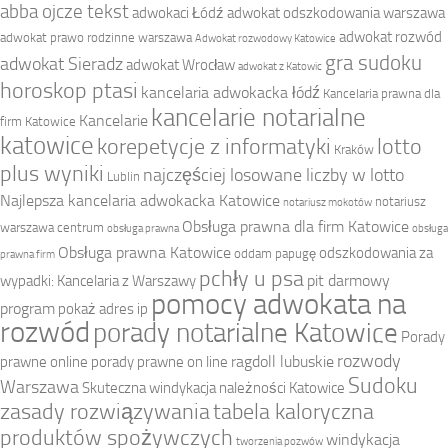
abba ojcze tekst
adwokaci Łódź
adwokat odszkodowania warszawa
adwokat rozwód
adwokat prawo rodzinne warszawa
Adwokat rozwodowy Katowice
gra sudoku
adwokat Sieradz
adwokat Wrocław
adwokat z Katowic
horoskop ptasi
kancelaria adwokacka łódź
Kancelaria prawna dla
kancelarie notarialne
Kancelarie
firm Katowice
katowice
korepetycje z informatyki
lotto
Kraków
plus wyniki
najczęściej losowane liczby w lotto
Lublin
Najlepsza kancelaria adwokacka Katowice
notariusz
notariusz mokotów
Obsługa prawna dla firm Katowice
warszawa centrum
obsługa prawna
obsługa
Obsługa prawna Katowice
odszkodowania za
oddam papugę
prawna firm
pchły u psa
pit darmowy
wypadki: Kancelaria z Warszawy
pomocy adwokata na
program
pokaż adres ip
rozwód
porady notarialne Katowice
Porady
rozwody
ragdoll lubuskie
prawne online
porady prawne on line
Sudoku
Warszawa
Skuteczna windykacja należności Katowice
zasady rozwiązywania
tabela kaloryczna
produktów spożywczych
windykacja
tworzenia pozwów