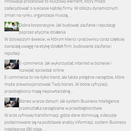
Innowacje procesowe to kluczowy element, który może
zadecydować o sukcesie każdej firmy. W obliczu dynamicznych
zmian na rynku, organizacje muszą …
Dobra korporacyjne: Jak budować zaufanie i reputację
poprzez etyczne działania
W dzisiejszym świecie, w którym klienci i pracownicy coraz częściej
zwracają uwagę na etykę działań firm, budowanie zaufania i
reputacji …
E-commerce: Jak wykorzystać internet w biznesie i
rozwijać sprzedaż online
E-commerce to nie tylko trend, ale także potężne narzędzie, które
może zrewolucjonizować Twój biznes. W dobie cyfryzacji,
przedsiębiorcy mają niepowtarzalną …
Biznes w erze danych: Jak system Business Intelligence
przekształca zarządzanie w przedsiębiorstwie
W erze cyfrowej transformacji, gdzie dane dominują, a decyzje
podejmowane są na podstawie analizy informacji, system Business
Intelligence (BI) staje …