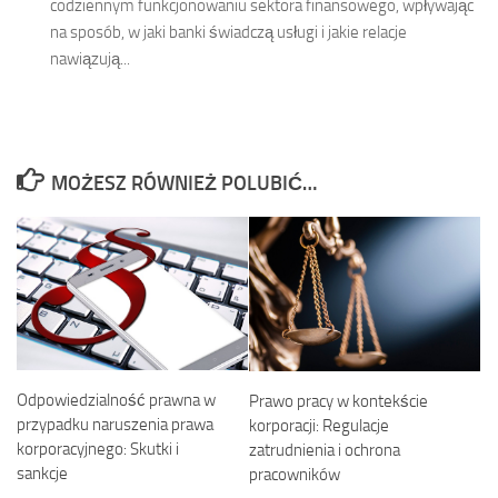
codziennym funkcjonowaniu sektora finansowego, wpływając
na sposób, w jaki banki świadczą usługi i jakie relacje
nawiązują...
MOŻESZ RÓWNIEŻ POLUBIĆ…
Odpowiedzialność prawna w
Prawo pracy w kontekście
przypadku naruszenia prawa
korporacji: Regulacje
korporacyjnego: Skutki i
zatrudnienia i ochrona
sankcje
pracowników