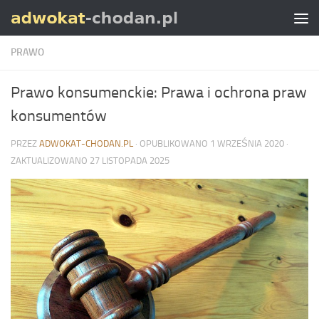
Skip to content
PRAWO
Prawo konsumenckie: Prawa i ochrona praw
konsumentów
PRZEZ
ADWOKAT-CHODAN.PL
· OPUBLIKOWANO
1 WRZEŚNIA 2020
·
ZAKTUALIZOWANO
27 LISTOPADA 2025