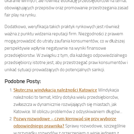
ukaranie winnych, ale również edukację przedsiębiorców na temat
obowiązujących przepisów oraz promowanie przestrzegania zasad
fair play na rynku.
Dodatkowo, weryfikacja takich praktyk rynkowych jest również
ważna z punktu widzenia reputacji firm. Niezgodności z prawem
mogą prowadzić do utraty zaufania konsumentów, co w dłuższej
perspektywie wpłynie negatywnie na wyniki finansowe
przedsiębiorstw. W związku z tym, dla każdego odpowiedzialnego
przedsiębiorcy istotne jest, aby przestrzegać praw konsumentów i
unikać sytuacji prowadzących do potencjalnych sankcji.
Podobne Posty:
Skuteczna windykacja należności Katowice
Windykacja
należności to temat, który dotyka wielu przedsiębiorców,
zwłaszcza w dynamicznie rozwijających się miastach, jak
Katowice. W obliczu problemów z odzyskiwaniem długów...
Pozwy rozwodowe – czym kierować się przy wyborze
odpowiedniego prawnika?
Sprawy rozwodowe, szczególnie
w przypadku rozwodów z orzeczeniem o winie jednego z