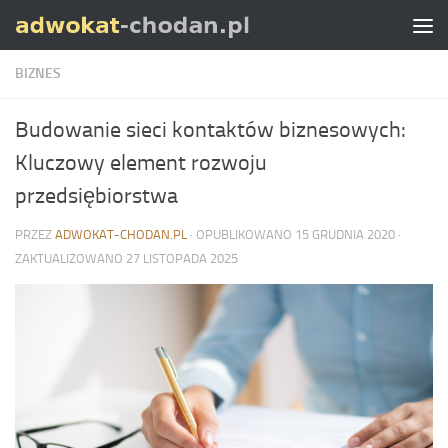
Skip to content
BIZNES
Budowanie sieci kontaktów biznesowych:
Kluczowy element rozwoju
przedsiębiorstwa
PRZEZ
ADWOKAT-CHODAN.PL
· OPUBLIKOWANO
15 GRUDNIA 2020
·
ZAKTUALIZOWANO
27 LISTOPADA 2025