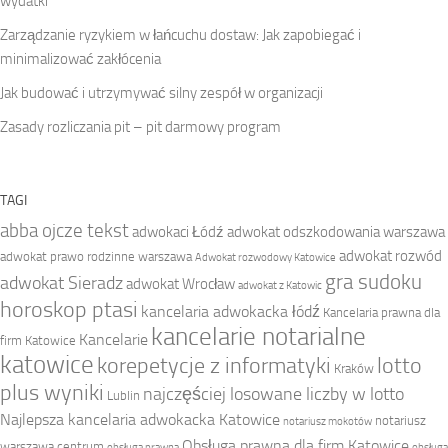
wydatki
Zarządzanie ryzykiem w łańcuchu dostaw: Jak zapobiegać i
minimalizować zakłócenia
Jak budować i utrzymywać silny zespół w organizacji
Zasady rozliczania pit – pit darmowy program
TAGI
abba ojcze tekst
adwokaci Łódź
adwokat odszkodowania warszawa
adwokat rozwód
adwokat prawo rodzinne warszawa
Adwokat rozwodowy Katowice
gra sudoku
adwokat Sieradz
adwokat Wrocław
adwokat z Katowic
horoskop ptasi
kancelaria adwokacka łódź
Kancelaria prawna dla
kancelarie notarialne
Kancelarie
firm Katowice
katowice
korepetycje z informatyki
lotto
Kraków
plus wyniki
najczęściej losowane liczby w lotto
Lublin
Najlepsza kancelaria adwokacka Katowice
notariusz
notariusz mokotów
Obsługa prawna dla firm Katowice
warszawa centrum
obsługa prawna
obsługa