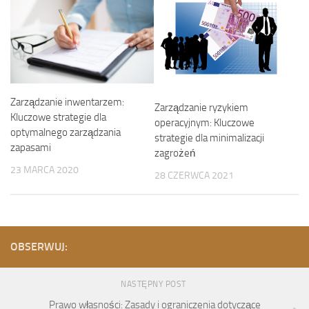
Zarządzanie inwentarzem:
Zarządzanie ryzykiem
Kluczowe strategie dla
operacyjnym: Kluczowe
optymalnego zarządzania
strategie dla minimalizacji
zapasami
zagrożeń
23 MARCA 2020
28 CZERWCA 2021
OBSERWUJ:
NASTĘPNY POST
Prawo własności: Zasady i ograniczenia dotyczące