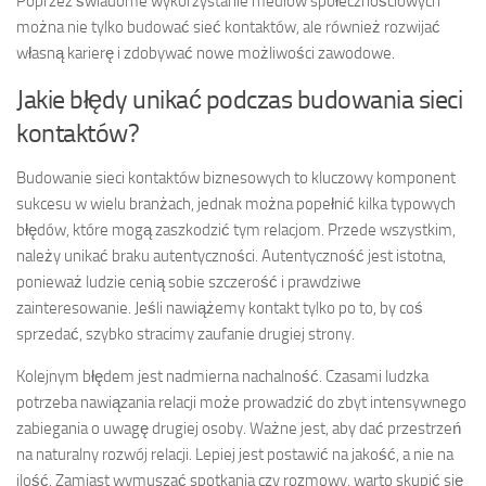
Poprzez świadome wykorzystanie mediów społecznościowych
można nie tylko budować sieć kontaktów, ale również rozwijać
własną karierę i zdobywać nowe możliwości zawodowe.
Jakie błędy unikać podczas budowania sieci
kontaktów?
Budowanie sieci kontaktów biznesowych to kluczowy komponent
sukcesu w wielu branżach, jednak można popełnić kilka typowych
błędów, które mogą zaszkodzić tym relacjom. Przede wszystkim,
należy unikać braku autentyczności. Autentyczność jest istotna,
ponieważ ludzie cenią sobie szczerość i prawdziwe
zainteresowanie. Jeśli nawiążemy kontakt tylko po to, by coś
sprzedać, szybko stracimy zaufanie drugiej strony.
Kolejnym błędem jest nadmierna nachalność. Czasami ludzka
potrzeba nawiązania relacji może prowadzić do zbyt intensywnego
zabiegania o uwagę drugiej osoby. Ważne jest, aby dać przestrzeń
na naturalny rozwój relacji. Lepiej jest postawić na jakość, a nie na
ilość. Zamiast wymuszać spotkania czy rozmowy, warto skupić się