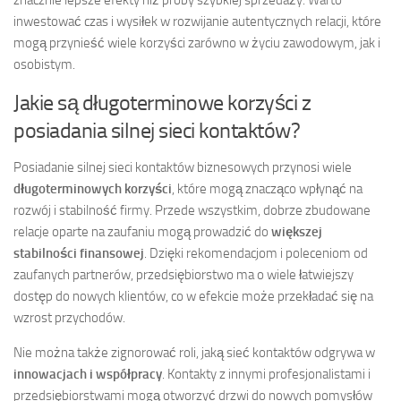
znacznie lepsze efekty niż próby szybkiej sprzedaży. Warto
inwestować czas i wysiłek w rozwijanie autentycznych relacji, które
mogą przynieść wiele korzyści zarówno w życiu zawodowym, jak i
osobistym.
Jakie są długoterminowe korzyści z
posiadania silnej sieci kontaktów?
Posiadanie silnej sieci kontaktów biznesowych przynosi wiele
długoterminowych korzyści
, które mogą znacząco wpłynąć na
rozwój i stabilność firmy. Przede wszystkim, dobrze zbudowane
relacje oparte na zaufaniu mogą prowadzić do
większej
stabilności finansowej
. Dzięki rekomendacjom i poleceniom od
zaufanych partnerów, przedsiębiorstwo ma o wiele łatwiejszy
dostęp do nowych klientów, co w efekcie może przekładać się na
wzrost przychodów.
Nie można także zignorować roli, jaką sieć kontaktów odgrywa w
innowacjach i współpracy
. Kontakty z innymi profesjonalistami i
przedsiębiorstwami mogą otworzyć drzwi do nowych pomysłów