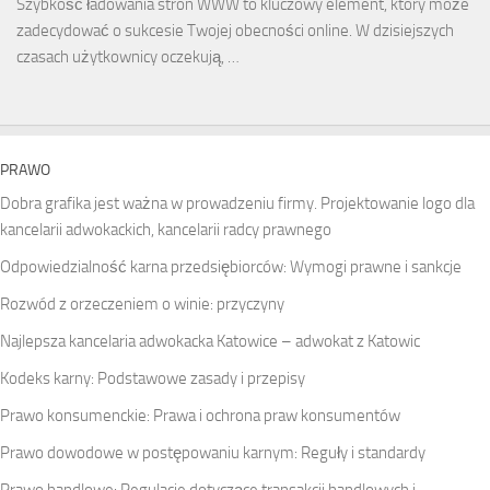
Szybkość ładowania stron WWW to kluczowy element, który może
zadecydować o sukcesie Twojej obecności online. W dzisiejszych
czasach użytkownicy oczekują, …
PRAWO
Dobra grafika jest ważna w prowadzeniu firmy. Projektowanie logo dla
kancelarii adwokackich, kancelarii radcy prawnego
Odpowiedzialność karna przedsiębiorców: Wymogi prawne i sankcje
Rozwód z orzeczeniem o winie: przyczyny
Najlepsza kancelaria adwokacka Katowice – adwokat z Katowic
Kodeks karny: Podstawowe zasady i przepisy
Prawo konsumenckie: Prawa i ochrona praw konsumentów
Prawo dowodowe w postępowaniu karnym: Reguły i standardy