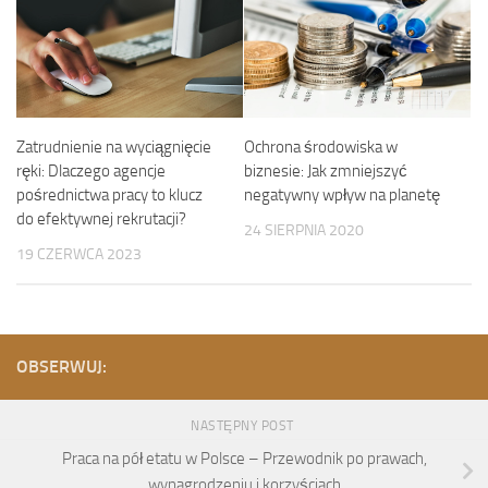
Ochrona środowiska w
Zatrudnienie na wyciągnięcie
biznesie: Jak zmniejszyć
ręki: Dlaczego agencje
negatywny wpływ na planetę
pośrednictwa pracy to klucz
do efektywnej rekrutacji?
24 SIERPNIA 2020
19 CZERWCA 2023
OBSERWUJ:
NASTĘPNY POST
Praca na pół etatu w Polsce – Przewodnik po prawach,
wynagrodzeniu i korzyściach