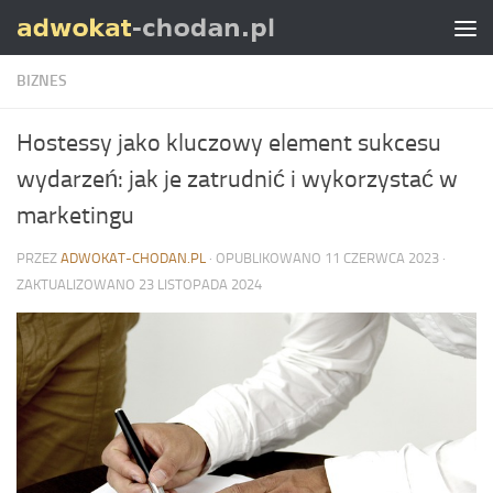
Skip to content
BIZNES
Hostessy jako kluczowy element sukcesu
wydarzeń: jak je zatrudnić i wykorzystać w
marketingu
PRZEZ
ADWOKAT-CHODAN.PL
· OPUBLIKOWANO
11 CZERWCA 2023
·
ZAKTUALIZOWANO
23 LISTOPADA 2024