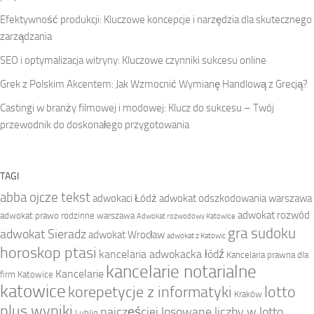
Efektywność produkcji: Kluczowe koncepcje i narzędzia dla skutecznego
zarządzania
SEO i optymalizacja witryny: Kluczowe czynniki sukcesu online
Grek z Polskim Akcentem: Jak Wzmocnić Wymianę Handlową z Grecją?
Castingi w branży filmowej i modowej: Klucz do sukcesu – Twój
przewodnik do doskonałego przygotowania
TAGI
abba ojcze tekst
adwokaci Łódź
adwokat odszkodowania warszawa
adwokat rozwód
adwokat prawo rodzinne warszawa
Adwokat rozwodowy Katowice
gra sudoku
adwokat Sieradz
adwokat Wrocław
adwokat z Katowic
horoskop ptasi
kancelaria adwokacka łódź
Kancelaria prawna dla
kancelarie notarialne
Kancelarie
firm Katowice
katowice
korepetycje z informatyki
lotto
Kraków
plus wyniki
najczęściej losowane liczby w lotto
Lublin