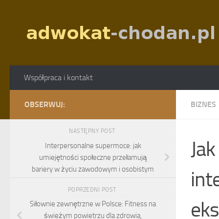
Skip to content
Współpraca i kontakt
OBSERWUJ:
BIZNES
NASTĘPNY POST
Jak
Interpersonalne supermoce: jak
umiejętności społeczne przełamują
bariery w życiu zawodowym i osobistym
int
POPRZEDNI POST
ek
Siłownie zewnętrzne w Polsce: Fitness na
świeżym powietrzu dla zdrowia,