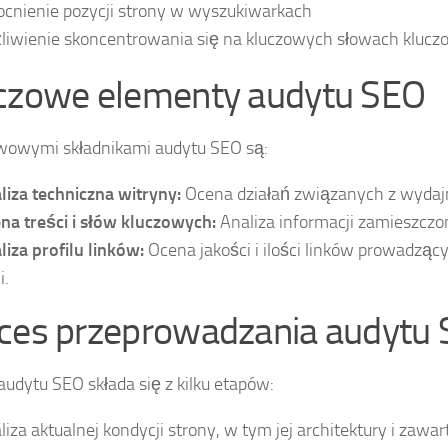
nienie pozycji strony w wyszukiwarkach
iwienie skoncentrowania się na kluczowych słowach kluc
czowe elementy audytu SEO
wowymi składnikami audytu SEO są:
liza techniczna witryny:
Ocena działań związanych z wydajn
na treści i słów kluczowych:
Analiza informacji zamieszczon
liza profilu linków:
Ocena jakości i ilości linków prowadzącyc
i.
ces przeprowadzania audytu
audytu SEO składa się z kilku etapów:
liza aktualnej kondycji strony, w tym jej architektury i zawar