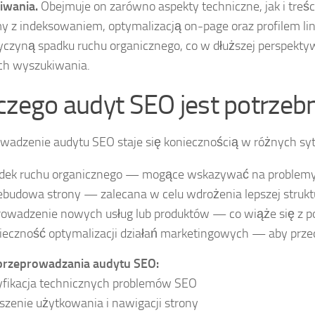
iwania.
Obejmuje on zarówno aspekty techniczne, jak i tre
y z indeksowaniem, optymalizacją on-page oraz profilem li
yczyną spadku ruchu organicznego, co w dłuższej perspektyw
ch wyszukiwania.
czego audyt SEO jest potrzeb
wadzenie audytu SEO staje się koniecznością w różnych sytu
dek ruchu organicznego — mogące wskazywać na problemy
ebudowa strony — zalecana w celu wdrożenia lepszej struktu
owadzenie nowych usług lub produktów — co wiąże się z po
ieczność optymalizacji działań marketingowych — aby prz
 przeprowadzania audytu SEO:
yfikacja technicznych problemów SEO
szenie użytkowania i nawigacji strony