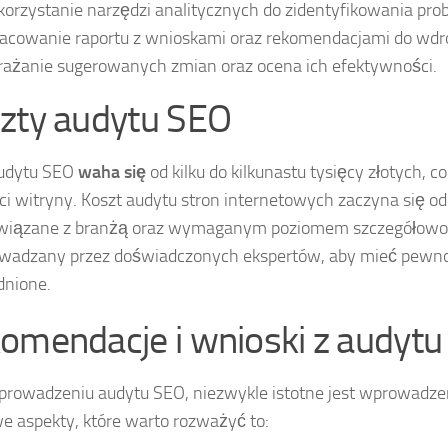
orzystanie narzędzi analitycznych do zidentyfikowania pr
acowanie raportu z wnioskami oraz rekomendacjami do wdr
ażanie sugerowanych zmian oraz ocena ich efektywności.
zty audytu SEO
audytu SEO
waha się
od kilku do kilkunastu tysięcy złotych, 
ci witryny. Koszt audytu stron internetowych zaczyna się o
związane z branżą oraz wymaganym poziomem szczegółowoś
wadzany przez doświadczonych ekspertów, aby mieć pewnoś
dnione.
omendacje i wnioski z audyt
prowadzeniu audytu SEO, niezwykle istotne jest wprowadz
e aspekty, które warto rozważyć to: