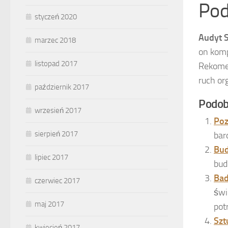
Pod
styczeń 2020
Audyt S
marzec 2018
on komp
listopad 2017
Rekomen
ruch or
październik 2017
Podob
wrzesień 2017
Poz
sierpień 2017
bar
Bud
lipiec 2017
bud
Bad
czerwiec 2017
świ
maj 2017
pot
Szt
kwiecień 2017