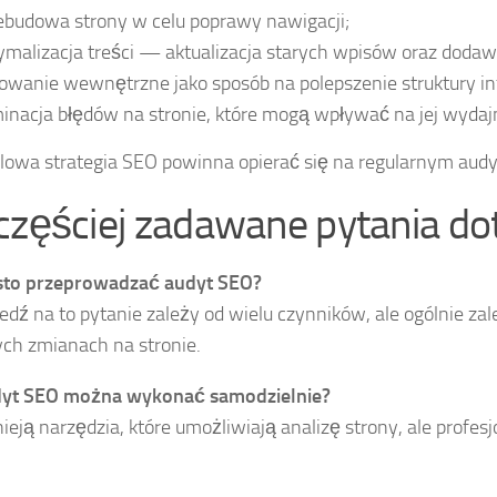
ebudowa strony w celu poprawy nawigacji;
ymalizacja treści — aktualizacja starych wpisów oraz dodaw
kowanie wewnętrzne jako sposób na polepszenie struktury in
minacja błędów na stronie, które mogą wpływać na jej wydaj
lowa strategia SEO powinna opierać się na regularnym aud
częściej zadawane pytania d
ęsto przeprowadzać audyt SEO?
dź na to pytanie zależy od wielu czynników, ale ogólnie zale
ch zmianach na stronie.
dyt SEO można wykonać samodzielnie?
tnieją narzędzia, które umożliwiają analizę strony, ale profe