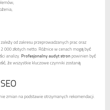
oblemów;
ożenia;
co zależy od zakresu przeprowadzanych prac oraz
d 2 000 złotych netto. Różnice w cenach mogą być
ci analizy.
Profesjonalny audyt stron
powinien być
ć, że wszystkie kluczowe czynniki zostaną
u SEO
enie zmian na podstawie otrzymanych rekomendacji.