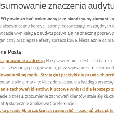
sumowanie znaczenia audyt
EO powinien być traktowany jako nieodzowny element każd
leksową ocenę kondycji strony, dostarczając niezbędnych in
dacje wynikające z audytu pozwalają na znaczną poprawę w
ganiczny oraz lepsze efekty sprzedażowe. Niezależnie od bran
ne Posty:
ycjonowanie a adres ip
Na sprawdzenie ip jest kilka bardz
dziej złożonego postępowania, gdyż wpisanie samej komendy 
owanie silnej marki: Strategie i praktyki dla przedsiębior
owanie silnej marki to klucz do sukcesu dla każdego przedsięb
anie zachowań klientów: Kluczowe wnioski dla lepszego 
ecie biznesu, zrozumienie zachowań klientów staje się kluc
rafią skutecznie analizować preferencje i...
uka przedsiębiorczości: Jak rozpocząć i rozwijać własną f