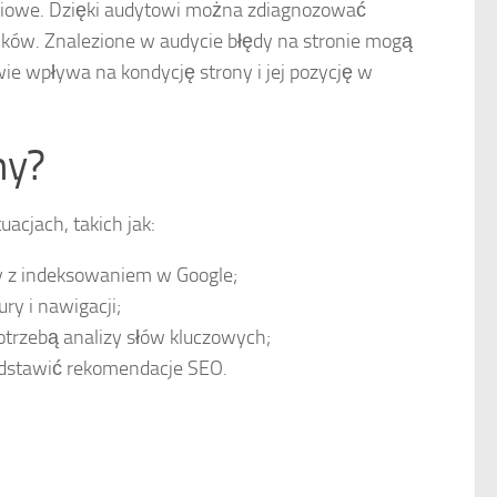
ściowe. Dzięki audytowi można zdiagnozować
nków. Znalezione w audycie błędy na stronie mogą
ie wpływa na kondycję strony i jej pozycję w
ny?
acjach, takich jak:
 z indeksowaniem w Google;
ry i nawigacji;
trzebą analizy słów kluczowych;
edstawić rekomendacje SEO.