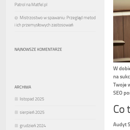
Patrol na Matfel.pl
Mistrzostwo w spawaniu: Przegląd metod
i ich przemysłowych zastosowań
NAJNOWSZE KOMENTARZE
W dobi
na sukc
Twoje w
ARCHIWA
SEO po
listopad 2025
Co 
sierpień 2025
Audyt S
grudzień 2024