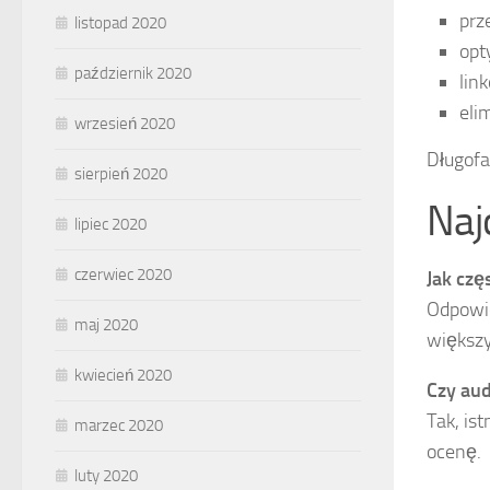
prz
listopad 2020
opt
październik 2020
lin
eli
wrzesień 2020
Długofa
sierpień 2020
Naj
lipiec 2020
czerwiec 2020
Jak cz
Odpowie
maj 2020
większy
kwiecień 2020
Czy au
Tak, is
marzec 2020
ocenę.
luty 2020