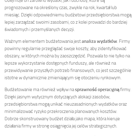
Obejmuje on zarówno wydatki, jak i dochody, które są
prognozowane na określony czas, zwykle na rok, kwartał lub
miesiąc. Dzięki odpowiedniemu budżetowi przedsiębiorstwa mogą
lepiej zarządzać swoimi zasobami, co z kolei prowadzi do bardziej
świadomych i przemyślanych decyzji.
Ważnym elementem budżetowania jest
analiza wydatków
. Firmy
powinny regularnie przeglądać swoje koszty, aby zidentyfikować
obszary, w których można by zaoszczędzić. Pozwala to nie tylko na
lepsze wykorzystanie dostępnych funduszy, ale również na
przewidywanie przyszłych potrzeb finansowych, co jest szczególnie
istotne w dynamicznie zmieniającym się otoczeniu rynkowym.
Budżetowanie ma również wpływ na
sprawność operacyjną
firmy.
Dzięki jasnym wytycznym dotyczących alokacji zasobów,
przedsiębiorstwa mogą unikać nieuzasadnionych wydatków oraz
minimalizować ryzyko przekroczenia planowanych kosztów.
Dobrze skonstruowany budżet działa jako mapa, która kieruje
działania firmy w stronę osiągnięcia jej celów strategicznych.