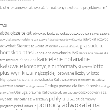
Ulotki reklamowe: Jak wybrać format, ceny i skuteczne projektowanie?
TAGI
abba ojcze tekst
adwokaci Łódź
adwokat odszkodowania warszawa
adwokat rozwód
adwokat prawo rodzinne warszawa
Adwokat rozwodowy Katowice
gra sudoku
adwokat Sieradz
adwokat Wrocław
adwokat z Katowic
horoskop ptasi
kancelaria adwokacka łódź
Kancelaria prawna dla
kancelarie notarialne
Kancelarie
firm Katowice
katowice
korepetycje z informatyki
lotto
Kraków
plus wyniki
najczęściej losowane liczby w lotto
Lublin
Najlepsza kancelaria adwokacka Katowice
notariusz
notariusz mokotów
Obsługa prawna dla firm Katowice
warszawa centrum
obsługa prawna
obsługa
Obsługa prawna Katowice
odszkodowania za
oddam papugę
prawna firm
pchły u psa
pit darmowy
wypadki: Kancelaria z Warszawy
pomocy adwokata na
program
pokaż adres ip