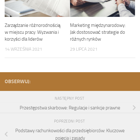
Zarządzanie różnorodnością
Marketing międzynarodowy:
w miejscu pracy: Wyzwania i
Jak dostosować strategie do
korzyści dla liderów
różnych rynków
14 WRZEŚNIA 2021
29 LIPCA 2021
OBSERWUJ:
NASTĘPNY POST
Przestępstwa skarbowe: Regulacje i sankcje prawne
POPRZEDNI POST
Podstawy rachunkowości dla przedsiębiorców: Kluczowe
pojęcia i zasady