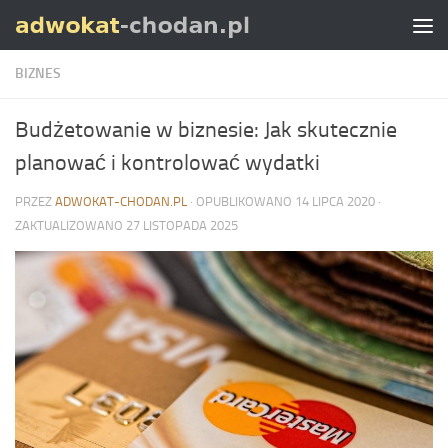
Skip to content
BIZNES
Budżetowanie w biznesie: Jak skutecznie
planować i kontrolować wydatki
PRZEZ
ADWOKAT-CHODAN.PL
· OPUBLIKOWANO
14 LIPCA 2020
·
ZAKTUALIZOWANO
27 LISTOPADA 2025